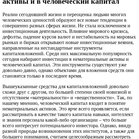
активы и в человеческий капитал
Реалии сегодняшней жизни и переоценка людьми многих
человеческих ценностей образуют все новые тенденции в
совершенно разных сферах жизни. Не стала исключением и
инвестиционная деятельность. Влияние мирового кризиса,
дефолты, падение курсов валют и нестабильность на мировых
рынках и биржах открывают новые инвестиционные веяния,
направленные на нестандартные инструменты
капиталовложений. Среди них максимальную популярность
сегодня набирают инвестиции в нематериальные активы и
человеческий капитал. Эти инструменты существуют уже
довольно давно, однако объектами для вложения средств они
становятся только в последнее время.
Вышеуказанные средства для капиталовложений довольно
схожи друг с другом, по большей степени своей новизной и
отсутствием «материальности» и «вещественности». Так, по
нашему мнению, человеческий капитал входит в понятие
нематериальных активов. Это ярче всего проявляется, если
рассматривать в качестве такого капитала навыки, интеллект
и знания персонала какой-либо организации – что больше
всего интересует потенциального инвестора. Однако, ввиду
разной природы возникновения этих институтов, а также для
большего понимания, считаем целесообразным рассмотреть