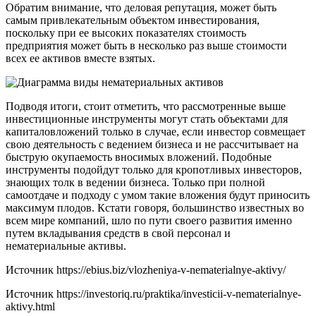
Обратим внимание, что деловая репутация, может быть
самым привлекательным объектом инвестирования,
поскольку при ее высоких показателях стоимость
предприятия может быть в несколько раз выше стоимости
всех ее активов вместе взятых.
Подводя итоги, стоит отметить, что рассмотренные выше
инвестиционные инструменты могут стать объектами для
капиталовложений только в случае, если инвестор совмещает
свою деятельность с ведением бизнеса и не рассчитывает на
быструю окупаемость вносимых вложений. Подобные
инструменты подойдут только для кропотливых инвесторов,
знающих толк в ведении бизнеса. Только при полной
самоотдаче и подходу с умом такие вложения будут приносить
максимум плодов. Кстати говоря, большинство известных во
всем мире компаний, шло по пути своего развития именно
путем вкладывания средств в свой персонал и
нематериальные активы.
Источник
https://ebius.biz/vlozheniya-v-nematerialnye-aktivy/
Источник
https://investoriq.ru/praktika/investicii-v-nematerialnye-
aktivy.html