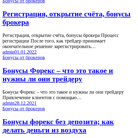
Бонусы от брокеров
Регистрация, открытие счёта, бонусы
брокера
Регистрация, открытие счёта, бонусы брокера Процесс
регистрации После того, как трейдер принимает
окончательное решение зарегистрировать…
admin
01.01.2022
Бонусы от брокеров
Бонусы Форекс – что это такое и
нужны ли они трейдеру
Бонусы Форекс – что это такое и нужны ли они трейдеру
Привлечение клиентов с помощью…
admin
28.12.2021
Бонусы от брокеров
Бонусы форекс без депозита; как
делать деньги из воздуха