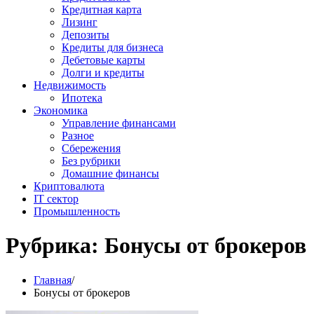
Кредитная карта
Лизинг
Депозиты
Кредиты для бизнеса
Дебетовые карты
Долги и кредиты
Недвижимость
Ипотека
Экономика
Управление финансами
Разное
Сбережения
Без рубрики
Домашние финансы
Криптовалюта
IT сектор
Промышленность
Рубрика:
Бонусы от брокеров
Главная
Бонусы от брокеров