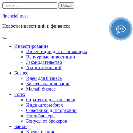
Перейти
Найти:
к
содержимому
financial trust
Новости инвестиций и финансов
Инвестирование
Инвестиции для начинающих
Венчурные инвестиции
Законодательство
Акции компаний
Бизнес
Идеи для бизнеса
Бизнес планирование
Малый бизнес
Forex
Стратегии для торговли
Индикаторы forex
Советники для торговли
Forex брокеры
Бонусы от брокеров
Банки
Кредитование