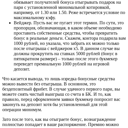
обязывает получателей бонуса отыгрывать подарок на
пари с установленной минимальной котировкой,
например, от 1.30 или 1.50. Реже встречается условие по
максимальному кэфу.
Вейджер. Пусть вас не пугает этот термин. По сути, это
пропорция, обозначающая, в каком объеме необходимо
проставить собственные средства, чтобы превратить
бонус в реальные деньги. Скажем, контора подарила вам
1000 рублей, но указала, что забрать их можно только
после отыгрыша с вейджером х5. В данном случае вы
должны прокрутить на ставках 5000 рублей (бонус в
пятикратном размере) – только после этого букмекер
переведет премиальную 1000 рублей на игровой
депозит.
Что касается вывода, то лишь изредка бонусные средства
можно вывести без отыгрыша. В основном, это
бездепозитный фрибет. В случае удачного первого пари, вы
можете снять чистый выигрыш со счета в БК. И то, как
правило, перед оформлением заявки букмекер попросит вас
закинуть на депозит хотя бы установленный для этой
операции минимум.
Зато после того, как вы отыграете бонус, вознаграждение
полностью попадает в ваше распоряжение. Премию можно