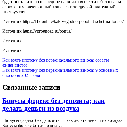
будет поставить на очередное пари или вывести с баланса на
свою карту, электронный кошелек или другой платежный
инструмент.
Источник
https://1fx.online/kak-vygodno-popolnit-schet-na-foreks/
Источник
https://vprognoze.ru/bonus/
Источник
Источник
Навигация
Как взять ипотеку без первоначального взноса: советы
финансистов
по
Как взять ипотеку без первоначального взноса; 9 основных
записям
способов 2021 года
Связанные записи
Бонусы форекс без депозита; как
делать деньги из воздуха
Бонусы форекс без депозита — как делать деньги из воздуха
Бонусы форекс без депозита…