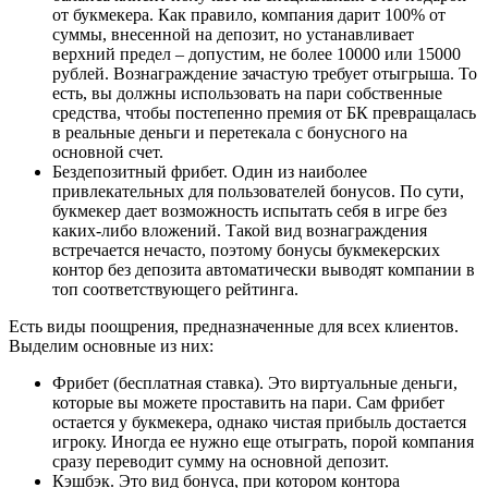
от букмекера. Как правило, компания дарит 100% от
суммы, внесенной на депозит, но устанавливает
верхний предел – допустим, не более 10000 или 15000
рублей. Вознаграждение зачастую требует отыгрыша. То
есть, вы должны использовать на пари собственные
средства, чтобы постепенно премия от БК превращалась
в реальные деньги и перетекала с бонусного на
основной счет.
Бездепозитный фрибет. Один из наиболее
привлекательных для пользователей бонусов. По сути,
букмекер дает возможность испытать себя в игре без
каких-либо вложений. Такой вид вознаграждения
встречается нечасто, поэтому бонусы букмекерских
контор без депозита автоматически выводят компании в
топ соответствующего рейтинга.
Есть виды поощрения, предназначенные для всех клиентов.
Выделим основные из них:
Фрибет (бесплатная ставка). Это виртуальные деньги,
которые вы можете проставить на пари. Сам фрибет
остается у букмекера, однако чистая прибыль достается
игроку. Иногда ее нужно еще отыграть, порой компания
сразу переводит сумму на основной депозит.
Кэшбэк. Это вид бонуса, при котором контора