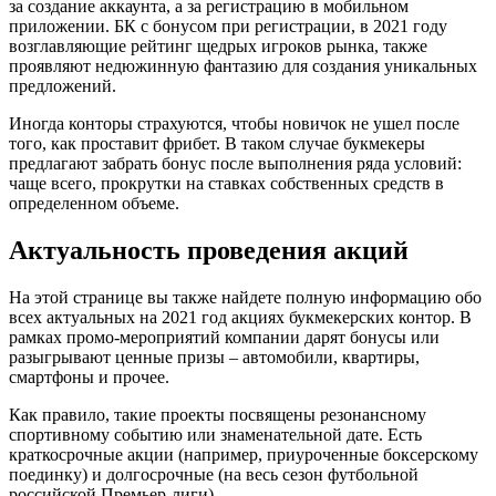
за создание аккаунта, а за регистрацию в мобильном
приложении. БК с бонусом при регистрации, в 2021 году
возглавляющие рейтинг щедрых игроков рынка, также
проявляют недюжинную фантазию для создания уникальных
предложений.
Иногда конторы страхуются, чтобы новичок не ушел после
того, как проставит фрибет. В таком случае букмекеры
предлагают забрать бонус после выполнения ряда условий:
чаще всего, прокрутки на ставках собственных средств в
определенном объеме.
Актуальность проведения акций
На этой странице вы также найдете полную информацию обо
всех актуальных на 2021 год акциях букмекерских контор. В
рамках промо-мероприятий компании дарят бонусы или
разыгрывают ценные призы – автомобили, квартиры,
смартфоны и прочее.
Как правило, такие проекты посвящены резонансному
спортивному событию или знаменательной дате. Есть
краткосрочные акции (например, приуроченные боксерскому
поединку) и долгосрочные (на весь сезон футбольной
российской Премьер-лиги).