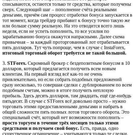
списываются, остаются только те средства, которые получены
сверх. Следующий шаг – пополнение счёта реальными
деньгами, причём сам процесс отработки бонуса запускается в
тот момент, когда трейдер прибавит к бонусу точно такую же
или больше сумму реальную. На это отводится всего лишь
неделя, если не успеть пополнить, то все усилия по
зарабатыванию бонуса окажутся напрасными. Далее схема
привычная – за каждый проторгованный лот отрабатывается
пять долларов. Тут чуть попроще, чем в случае с InstaForex,
итоговый торговый оборот требуется не такой большой.
3.
STForex.
Скромный брокер с бездепозитным бонусом в 10
долларов, который предлагается получить всем новым
клиентам. На первый взгляд всё как-то не очень
привлекательно, но если собрать подобных предложений
сразу несколько, то совершая сделки с дублированием по всем
подобным счетам, можно в итоге получить неплохую
прибыль. Здесь десять долларов, там двадцать, ещё где-нибудь
пятьдесят. В случае с STForex всё довольно просто – нужно
торговать этими предоставленными деньгами и набрать в
общей сложности пять полных лотов торгового оборота. Это
специальный счёт, который нет возможности пополнить –
просто торгуем в течение трёх месяцев только этими
средствами и получаем свой бонус.
Есть, правда, одно
существенное ограничение – учитываются только те сделки,