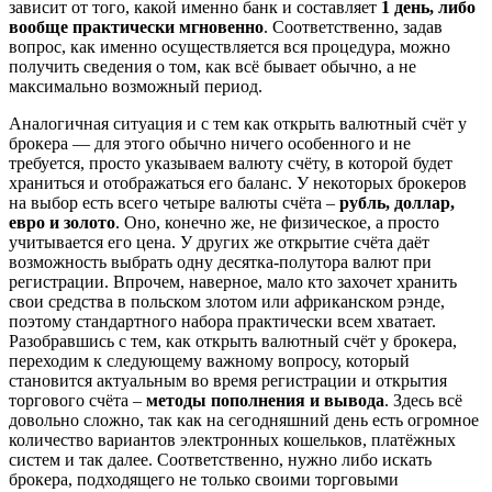
зависит от того, какой именно банк и составляет
1 день, либо
вообще практически мгновенно
. Соответственно, задав
вопрос, как именно осуществляется вся процедура, можно
получить сведения о том, как всё бывает обычно, а не
максимально возможный период.
Аналогичная ситуация и с тем как открыть валютный счёт у
брокера — для этого обычно ничего особенного и не
требуется, просто указываем валюту счёту, в которой будет
храниться и отображаться его баланс. У некоторых брокеров
на выбор есть всего четыре валюты счёта –
рубль, доллар,
евро и золото
. Оно, конечно же, не физическое, а просто
учитывается его цена. У других же открытие счёта даёт
возможность выбрать одну десятка-полутора валют при
регистрации. Впрочем, наверное, мало кто захочет хранить
свои средства в польском злотом или африканском рэнде,
поэтому стандартного набора практически всем хватает.
Разобравшись с тем, как открыть валютный счёт у брокера,
переходим к следующему важному вопросу, который
становится актуальным во время регистрации и открытия
торгового счёта –
методы пополнения и вывода
. Здесь всё
довольно сложно, так как на сегодняшний день есть огромное
количество вариантов электронных кошельков, платёжных
систем и так далее. Соответственно, нужно либо искать
брокера, подходящего не только своими торговыми