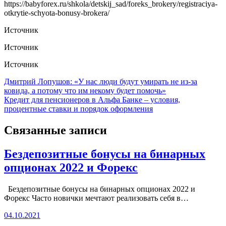
https://babyforex.ru/shkola/detskij_sad/foreks_brokery/registraciya-
otkrytie-schyota-bonusy-brokera/
Источник
Источник
Источник
Навигация
Дмитрий Лопушов: «У нас люди будут умирать не из-за
ковида, а потому что им некому будет помочь»
по
Кредит для пенсионеров в Альфа Банке – условия,
записям
процентные ставки и порядок оформления
Связанные записи
Бездепозитные бонусы на бинарных
опционах 2022 и Форекс
Бездепозитные бонусы на бинарных опционах 2022 и
Форекс Часто новички мечтают реализовать себя в…
04.10.2021