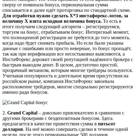
сверху от номинала бонуса, первоначальная сумма
списывается и далее идёт проторговка по стандартной схеме.
Для отработки нужно сделать Х*3 инстафорекс-лотов, за
величину Х взята исходная величина бонуса.
То есть в
итоге получаем следующий алгоритм – регистрируемся,
торгуем на бонус, отрабатываем бонус. Интересный момент,
что полноценной регистрации не требуется до того момента,
когда надо будет снимать прибыль. Но если были указаны
данные с ошибками или просто неверные, то бонус пропадёт,
так как при верификации все несостыковки выясняются, а
ИнстаФорекс дорожит своей репутацией надёжного брокера с
быстрым выводом денег. В целом, достаточно простой,
прозрачный механизм, которым многие трейдеры пользуются.
Учитывая популярность и длительное время присутствия на
российском рынке, компания ИнстаФорекс завоевала
расположение трейдеров, многие специально регистрируются
именно ради бонусов.
2.
Grand Capital
– довольно привлекателен в сравнении с
другими брокерами с бездепозитным бонусом. Здесь
предлагается в качестве приветствия сумма в
пятьсот
долларов
. На неё можно совершать сделки в течение одной
недели, после этого первоначальные 500 долларов