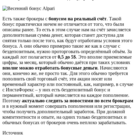
Есть также брокеры с
бонусом на реальный счёт
. Такой
бонус практически ничем не отличается от того, что были
описаны ранее. То есть в этом случае нам на счёт зачисляется
дополнительная сумма денег, которая станет доступна для
снятия только после того, как будут отработаны условия этого
бонуса. А они обычно примерно такие же как в случае с
бездепозитным, нужно проторговать определённый объём. За
каждый лот полагается от
0,5 до 5$
. Это вполне приемелемые
цифры, за месяц, который обычно даётся при таких условиях
вполне можно отработать бонусные деньги
. Начисляются
они, конечно же, не просто так. Для этого обычно требуется
пополнить свой торговый счёт, эти акции носят или
временный характер или постоянный, как, например, в случае
с ИнстаФорекс – у них есть бездепозитный бонус и
перманентный, который начисляется на каждое пополнение.
Поэтому
актуально следить за новостями по всем брокерам
и в нужный момент совершать пополнения или регистрации,
чтобы получить дополнительный заработок. При должной
компетентности и опыте, на одних только бездепозитных и
обычных бонусах от брокеров очень неплохо зарабатывать.
Источник