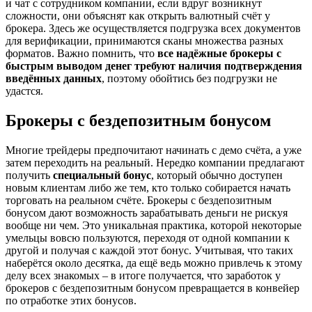
и чат с сотрудником компании, если вдруг возникнут
сложности, они объяснят как открыть валютный счёт у
брокера. Здесь же осуществляется подгрузка всех документов
для верификации, принимаются сканы множества разных
форматов. Важно помнить, что
все надёжные брокеры с
быстрым выводом денег требуют наличия подтверждения
введённых данных
, поэтому обойтись без подгрузки не
удастся.
Брокеры с бездепозитным бонусом
Многие трейдеры предпочитают начинать с демо счёта, а уже
затем переходить на реальный. Нередко компании предлагают
получить
специальный бонус
, который обычно доступен
новым клиентам либо же тем, кто только собирается начать
торговать на реальном счёте. Брокеры с бездепозитным
бонусом дают возможность зарабатывать деньги не рискуя
вообще ни чем. Это уникальная практика, которой некоторые
умельцы вовсю пользуются, переходя от одной компании к
другой и получая с каждой этот бонус. Учитывая, что таких
наберётся около десятка, да ещё ведь можно привлечь к этому
делу всех знакомых – в итоге получается, что заработок у
брокеров с бездепозитным бонусом превращается в конвейер
по отработке этих бонусов.