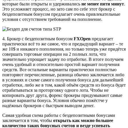
которые были открыты и удерживались
не менее пяти минут
.
Это усложняет процесс, но зато сам по себе этот брокер с
бездепозитным бонусом предлагает очень привлекательные
условия с отсутствием требований на пополнение.
4. Брокер с бездепозитным бонусом
FXOpen
предлагает
практически всё то же самое, что и предыдущий вариант – те
же 10$ и никакого пополнения, но только теперь уже придётся
совершать торговые операции на 2 полных лота, что
значительно упрощает задачу по отработке. В итоге получаем
очень удобный и относительно простой вариант получения
средств. Все остальные варианты практически полностью
повторяют перечисленные, разница обычно заключается либо
в условиях и схеме самого получения бонуса для дальнейшей
отработки, либо же в том, какой объём средств из бонуса будет
отрабатываться за проторговку одного лота. Чтобы не
копировать друг друга, форекс брокеры придумывают самые
разные варианты бонуса. Условия обычно пожёстче у
надёжных брокеров с быстрым выводом денег.
Самая удобная схема работы с бездепозитными бонусами
заключается в том, чтобы
открыть как можно большее
количество таких бонусных счетов и везде успевать