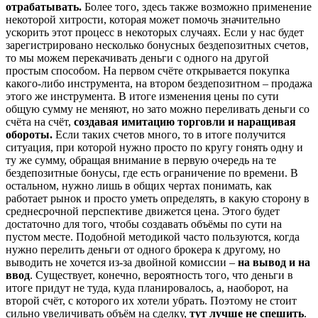
отрабатывать.
Более того, здесь также возможно применение
некоторой хитрости, которая может помочь значительно
ускорить этот процесс в некоторых случаях. Если у нас будет
зарегистрировано несколько бонусных бездепозитных счетов,
то мы можем перекачивать деньги с одного на другой
простым способом. На первом счёте открывается покупка
какого-либо инструмента, на втором бездепозитном – продажа
этого же инструмента. В итоге изменения цены по сути
общую сумму не меняют, но зато можно переливать деньги со
счёта на счёт,
создавая имитацию торговли и наращивая
обороты.
Если таких счетов много, то в итоге получится
ситуация, при которой нужно просто по кругу гонять одну и
ту же сумму, обращая внимание в первую очередь на те
бездепозитные бонусы, где есть ограничение по времени. В
остальном, нужно лишь в общих чертах понимать, как
работает рынок и просто уметь определять, в какую сторону в
среднесрочной перспективе движется цена. Этого будет
достаточно для того, чтобы создавать объёмы по сути на
пустом месте. Подобной методикой часто пользуются, когда
нужно перелить деньги от одного брокера к другому, но
выводить не хочется из-за двойной комиссии –
на вывод и на
ввод
. Существует, конечно, вероятность того, что деньги в
итоге придут не туда, куда планировалось, а, наоборот, на
второй счёт, с которого их хотели убрать. Поэтому не стоит
сильно увеличивать объём на сделку,
тут лучше не спешить
.