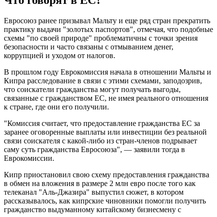
Что говорят в ЕС?
Евросоюз ранее призывал Мальту и еще ряд стран прекратить
практику выдачи "золотых паспортов", отмечая, что подобные
схемы "по своей природе" проблематичны с точки зрения
безопасности и часто связаны с отмыванием денег,
коррупцией и уходом от налогов.
В прошлом году Еврокомиссия начала в отношении Мальты и
Кипра расследование в связи с этими схемами, заподозрив,
что соискатели гражданства могут получать выгоды,
связанные с гражданством ЕС, не имея реального отношения
к стране, где они его получили.
"Комиссия считает, что предоставление гражданства ЕС за
заранее оговоренные выплаты или инвестиции без реальной
связи соискателя с какой-либо из стран-членов подрывает
саму суть гражданства Евросоюза", — заявили тогда в
Еврокомиссии.
Кипр приостановил свою схему предоставления гражданства
в обмен на вложения в размере 2 млн евро после того как
телеканал "Аль-Джазира" выпустил сюжет, в котором
рассказывалось, как кипрские чиновники помогли получить
гражданство выдуманному китайскому бизнесмену с