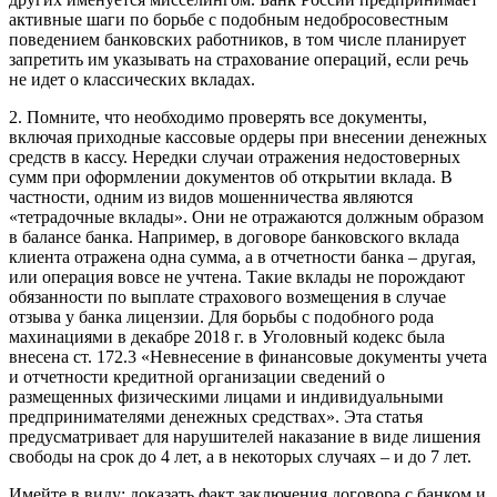
активные шаги по борьбе с подобным недобросовестным
поведением банковских работников, в том числе планирует
запретить им указывать на страхование операций, если речь
не идет о классических вкладах.
2. Помните, что необходимо проверять все документы,
включая приходные кассовые ордеры при внесении денежных
средств в кассу. Нередки случаи отражения недостоверных
сумм при оформлении документов об открытии вклада. В
частности, одним из видов мошенничества являются
«тетрадочные вклады». Они не отражаются должным образом
в балансе банка. Например, в договоре банковского вклада
клиента отражена одна сумма, а в отчетности банка – другая,
или операция вовсе не учтена. Такие вклады не порождают
обязанности по выплате страхового возмещения в случае
отзыва у банка лицензии. Для борьбы с подобного рода
махинациями в декабре 2018 г. в Уголовный кодекс была
внесена ст. 172.3 «Невнесение в финансовые документы учета
и отчетности кредитной организации сведений о
размещенных физическими лицами и индивидуальными
предпринимателями денежных средствах». Эта статья
предусматривает для нарушителей наказание в виде лишения
свободы на срок до 4 лет, а в некоторых случаях – и до 7 лет.
Имейте в виду: доказать факт заключения договора с банком и