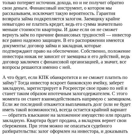
только потеряет источник дохода, но и не получит обратно
свои деньги. Финансовый инструмент, о котором мы
рассказываем, исключает такую вероятность. Гарантия
возврата займа подкрепляется залогом. Заемщику крайне
невыгодно не платить кредит, ведь его сумма значительно
меньше стоимости квартиры. И даже если он не сможет
вернуть заём по причине финансовых трудностей — инвестор
все равно надежно защищен. В его распоряжении имеются
документы: договор займа и закладная, которые
подтверждают право на обеспечение. Собственно, положение
инвестора никак не зависит от заемщика и его действий, ведь
договор заключен с финансовой организацией, а значит, все
вопросы решаются именно с ней.
А что будет, если КПК обанкротится и не сможет платить по
займу? Тогда инвестор вскроет банковскую ячейку, заберет
закладную, зарегистрирует в Росреестре свое право по ней и
станет таким образом ипотечным залогодержателем. С этого
момента он станет взаимодействовать напрямую с заемщиком.
Если же последний откажется выплачивать долг (или не будет
иметь такой возможности), всегда остается крайний вариант
— обратить взыскание на заложенное имущество или продать
закладную. Квартира будет продана, а вкладчик вернет свои
сбережения. При этом можно не опасаться судебного
разбирательства: залог оформлен на инвестора, и доказывать