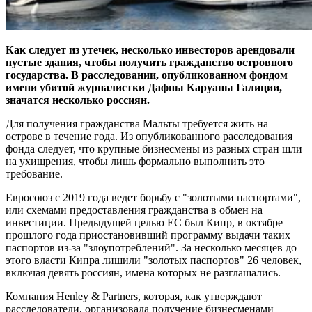
Как следует из утечек, несколько инвесторов арендовали
пустые здания, чтобы получить гражданство островного
государства. В расследовании, опубликованном фондом
имени убитой журналистки Дафны Каруаны Галиции,
значатся несколько россиян.
Для получения гражданства Мальты требуется жить на
острове в течение года. Из опубликованного расследования
фонда следует, что крупные бизнесмены из разных стран шли
на ухищрения, чтобы лишь формально выполнить это
требование.
Евросоюз с 2019 года ведет борьбу с "золотыми паспортами",
или схемами предоставления гражданства в обмен на
инвестиции. Предыдущей целью ЕС был Кипр, в октябре
прошлого года приостановивший программу выдачи таких
паспортов из-за "злоупотреблений". За несколько месяцев до
этого власти Кипра лишили "золотых паспортов" 26 человек,
включая девять россиян, имена которых не разглашались.
Компания Henley & Partners, которая, как утверждают
расследователи, организовала получение бизнесменами