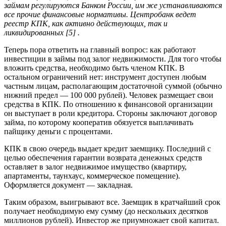
займам регулируются Банком России, им же устанавливаются
все прочие финансовые нормативы. Центробанк ведет
реестр КПК, как активно действующих, так и
ликвидированных [5] .
Теперь пора ответить на главный вопрос: как работают
инвестиции в займы под залог недвижимости. Для того чтобы
вложить средства, необходимо быть членом КПК. В
остальном ограничений нет: инструмент доступен любым
частным лицам, располагающим достаточной суммой (обычно
нижний предел — 100 000 рублей). Человек размещает свои
средства в КПК. По отношению к финансовой организации
он выступает в роли кредитора. Стороны заключают договор
займа, по которому кооператив обязуется выплачивать
пайщику деньги с процентами.
КПК в свою очередь выдает кредит заемщику. Последний с
целью обеспечения гарантии возврата денежных средств
оставляет в залог недвижимое имущество (квартиру,
апартаменты, таунхаус, коммерческое помещение).
Оформляется документ — закладная.
Таким образом, выигрывают все. Заемщик в кратчайший срок
получает необходимую ему сумму (до нескольких десятков
миллионов рублей). Инвестор же приумножает свой капитал.