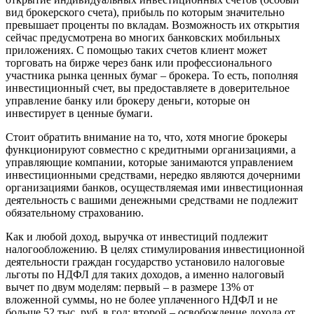
вид брокерского счета), прибыль по которым значительно
превышает проценты по вкладам. Возможность их открытия
сейчас предусмотрена во многих банковских мобильных
приложениях. С помощью таких счетов клиент может
торговать на бирже через банк или профессионального
участника рынка ценных бумаг – брокера. То есть, пополняя
инвестиционный счет, вы предоставляете в доверительное
управление банку или брокеру деньги, которые он
инвестирует в ценные бумаги.
Стоит обратить внимание на то, что, хотя многие брокеры
функционируют совместно с кредитными организациями, а
управляющие компании, которые занимаются управлением
инвестиционными средствами, нередко являются дочерними
организациями банков, осуществляемая ими инвестиционная
деятельность с вашими денежными средствами не подлежит
обязательному страхованию.
Как и любой доход, выручка от инвестиций подлежит
налогообложению. В целях стимулирования инвестиционной
деятельности граждан государство установило налоговые
льготы по НДФЛ для таких доходов, а именно налоговый
вычет по двум моделям: первый – в размере 13% от
вложенной суммы, но не более уплаченного НДФЛ и не
больше 52 тыс. руб. в год; второй – освобождение дохода от