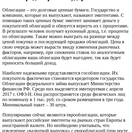
Облигации – это долговые ценные бумаги. Государство и
компании, которые их выпускают, называют эмитентами. С
помощью таких ценных бумаг эмитент занимает деньги у
покупателей облигаций и обязуется вернуть их с процентами.
В результате человек получает купонный доход, т.е. проценты
по облигациям. Также можно выиграть на разнице между
ценой покупки и последующей продажи облигаций. Цена в
свою очередь может вырасти ввиду изменения рыночных
факторов, например, при снижении ставок по аналогичным
облигациям ваша облигация будет выгоднее, так как будет
приносить больший доход.
Наиболее надежными представляются гособлигации. Их
покупатель фактически становится кредитором государства.
Облигации федерального займа выпускает Министерство
финансов РФ. Среди них выделяется эмитируемая с апреля
2017 г. ОФЗ-Н. Она распространяется среди физических лиц
по номиналу в 1 тыс. руб. со сроком размещения в три года.
Минимальный пакет – 30 штук.
Популярными сейчас являются еврооблигации, которые
выпускают российские эмитенты на рынках стран Европы в
иностранной валюте. Но необходимо учитывать, что
извлечение «валютной выручки» с еврооблигаций (при росте