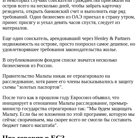
В некоторых случаях соискатели гражданства приезжали на
остров всего на несколько дней, чтобы забрать карточку
резидента, открыть банковский счет и выполнить еще ряд
требований. Один бизнесмен из ОАЭ приехал в страну утром,
принес присягу и уехал девять часов спустя, следует из
материалов.
Еще один соискатель, арендовавший через Henley & Partners
недвижимость на острове, просто попросил самое дешевое, но
удовлетворявшее требования законодательства жилье.
В опубликованном фондом списке значатся несколько
бизнесменов из России.
Правительство Мальты никак не отреагировало на
расследование, хотя ранее его члены высказывались в защиту
схемы "золотых паспортов".
После того как в прошлом году Евросоюз объявил, что
инициирует в отношении Мальты расследование, премьер-
министр государства отреагировал так: "Мы будем защищать
Мальту. Если бы не вложения по этой программе, которую мы
сейчас сворачиваем, мы скорее всего не смогли бы составить
бюджет такого масштаба".