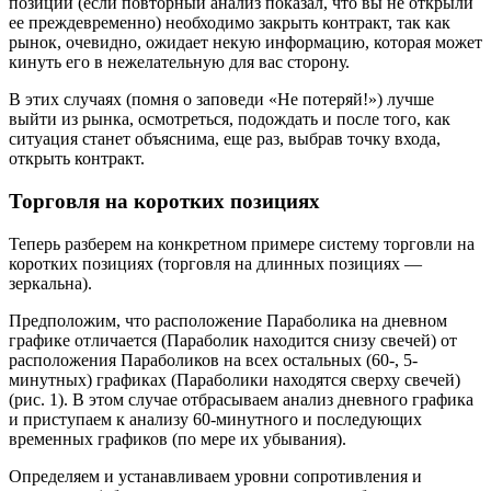
позиции (если повторный анализ показал, что вы не открыли
ее преждевременно) необходимо закрыть контракт, так как
рынок, очевидно, ожидает некую информацию, которая может
кинуть его в нежелательную для вас сторону.
В этих случаях (помня о заповеди «Не потеряй!») лучше
выйти из рынка, осмотреться, подождать и после того, как
ситуация станет объяснима, еще раз, выбрав точку входа,
открыть контракт.
Торговля на коротких позициях
Теперь разберем на конкретном примере систему торговли на
коротких позициях (торговля на длинных позициях —
зеркальна).
Предположим, что расположение Параболика на дневном
графике отличается (Параболик находится снизу свечей) от
расположения Параболиков на всех остальных (60-, 5-
минутных) графиках (Параболики находятся сверху свечей)
(рис. 1). В этом случае отбрасываем анализ дневного графика
и приступаем к анализу 60-минутного и последующих
временных графиков (по мере их убывания).
Определяем и устанавливаем уровни сопротивления и