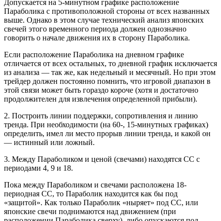
Допускается на 5-минутном графике расположение
Параболика с противоположной стороны от всех названных
выше. Однако в этом случае технический анализ японских
свечей этого временного периода должен однозначно
говорить о начале движения их в сторону Параболика.
Если расположение Параболика на дневном графике
отличается от всех остальных, то дневной график исключается
из анализа — так же, как недельный и месячный. Но при этом
трейдер должен постоянно помнить, что игровой диапазон в
этой связи может быть гораздо короче (хотя и достаточно
продолжителен для извлечения определенной прибыли).
2. Построить линии поддержки, сопротивления и линию
тренда. При необходимости (на 60-, 15-минутных графиках)
определить, имел ли место прорыв линии тренда, и какой он
— истинный или ложный.
3. Между Параболиком и ценой (свечами) находятся СС с
периодами 4, 9 и 18.
Пока между Параболиком и свечами расположена 18-
периодная СС, то Параболик находится как бы под
«защитой». Как только Параболик «ныряет» под СС, или
японские свечи поднимаются над движением (при
расположении Параболика сверху), либо опускаются под