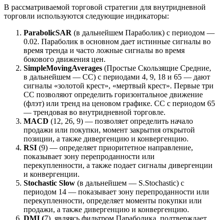
В рассматриваемой торговой стратегии для внутридневной
торговли используются следующие индикаторы:
Parabolic
SAR
(в дальнейшем Параболик) с периодом —
0.02. Параболик в основном дает истинные сигналы во
время тренда и часто ложные сигналы во время
бокового движения цен.
Simple
Moving
Averages
(Простые Скользящие Средние,
в дальнейшем — СС) с периодами 4, 9, 18 и 65 — дают
сигналы «золотой крест», «мертвый крест». Первые три
СС позволяют определить горизонтальное движение
(флэт) или тренд на ценовом графике. СС с периодом 65
— трендовая во внутридневной торговле.
MACD
(12, 26, 9) — позволяет определить начало
продажи или покупки, момент закрытия открытой
позиции, а также дивергенцию и конвергенцию.
RSI
(9) — определяет приоритетное направление,
показывает зону перепроданности или
перекупленности, а также подает сигналы дивергенции
и конвергенции.
Stochastic Slow
(в дальнейшем — S.Stochastic) с
периодом 14 — показывает зону перепроданности или
перекупленности, определяет моменты покупки или
продажи, а также дивергенцию и конвергенцию.
DMI (
7), являясь фильтром Параболика, подтверждает