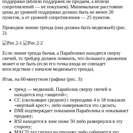
поддержки (вблизи поддержек не продаем, а вблизи
сопротивлений — не покупаем). Минимальное расстояние
цены до уровней поддержки должно быть не менее 20
пунктов, а от уровней сопротивления — 25 пунктов.
Проводим линию тренда (она должна быть медвежьей) (рис.
2).
Если линия тренда бычья, а Параболики находятся сверху
свечей, то трейдер должен помнить, что большого движения
может и не быть (если его точка входа не совпадет
впоследствии с началом медвежьего тренда).
Итак, на 60-минутном графике (рис. 3):
тренд — медвежий, Параболик сверху свечей и
находится под «защитой»;
СС (скользящие средние) с периодами 4 и 18 показали
«мертвый крест», либо намереваются это сделать;
DMI подтверждает показания Параболика и показывает
продажу;
RSI находится в зоне ниже 50 либо развернулся в эту
сторону;
MACD дал сигнал на продажу либо собирается это