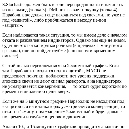
S.Stochastic должен быть в зоне перепроданности и начинать
из нее выход (точка 3). DMI показывает покупку (точка 4).
Параболик же должен еще находиться над свечами, но уже не
под «защитой», либо приближаться к выходу из-под
«защиты».
Если наблюдается такая ситуация, то мы имеем дело с началом
отката и разбавлением индикаторов. Однако мы еще не знаем,
будет ли этот откат краткосрочным (в пределах 1-минутного
графика), или он пойдет глубже (в ценовом и временном
смысле).
С этой целью переключаемся на 5-минутный график. Если
там Параболик находится под «защитой», MACD не
предвещает покупки, поблизости нет уровня поддержки,
японские свечи не дают сигнал разворота, а на индикаторах
не усматривается конвергенция, — то откат будет коротким по
времени и движению цены вверх.
Если же на 5-минутном графике Параболик не находится под
«защитой», а на индикаторах усматривается конвергенция, то
откат на 1-минутном «зацепит» 5-минутный и будет дольше
по времени и глубже в ценовом движении.
Анализ 10-, и 15-минутных графиков проводится аналогично