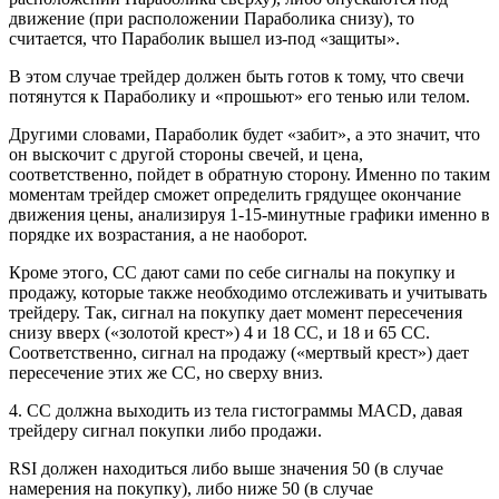
движение (при расположении Параболика снизу), то
считается, что Параболик вышел из-под «защиты».
В этом случае трейдер должен быть готов к тому, что свечи
потянутся к Параболику и «прошьют» его тенью или телом.
Другими словами, Параболик будет «забит», а это значит, что
он выскочит с другой стороны свечей, и цена,
соответственно, пойдет в обратную сторону. Именно по таким
моментам трейдер сможет определить грядущее окончание
движения цены, анализируя 1-15-минутные графики именно в
порядке их возрастания, а не наоборот.
Кроме этого, СС дают сами по себе сигналы на покупку и
продажу, которые также необходимо отслеживать и учитывать
трейдеру. Так, сигнал на покупку дает момент пересечения
снизу вверх («золотой крест») 4 и 18 СС, и 18 и 65 СС.
Соответственно, сигнал на продажу («мертвый крест») дает
пересечение этих же СС, но сверху вниз.
4. СС должна выходить из тела гистограммы MACD, давая
трейдеру сигнал покупки либо продажи.
RSI должен находиться либо выше значения 50 (в случае
намерения на покупку), либо ниже 50 (в случае