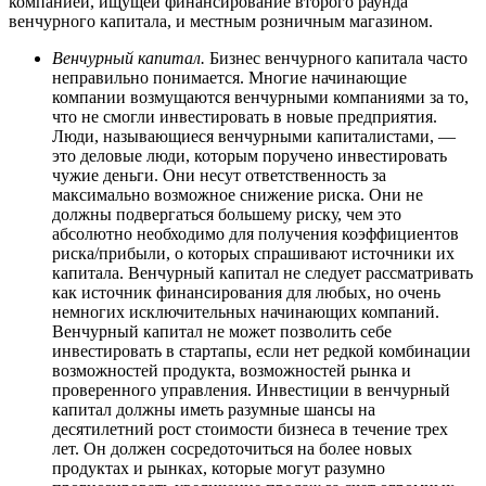
компанией, ищущей финансирование второго раунда
венчурного капитала, и местным розничным магазином.
Венчурный капитал.
Бизнес венчурного капитала часто
неправильно понимается. Многие начинающие
компании возмущаются венчурными компаниями за то,
что не смогли инвестировать в новые предприятия.
Люди, называющиеся венчурными капиталистами, —
это деловые люди, которым поручено инвестировать
чужие деньги. Они несут ответственность за
максимально возможное снижение риска. Они не
должны подвергаться большему риску, чем это
абсолютно необходимо для получения коэффициентов
риска/прибыли, о которых спрашивают источники их
капитала. Венчурный капитал не следует рассматривать
как источник финансирования для любых, но очень
немногих исключительных начинающих компаний.
Венчурный капитал не может позволить себе
инвестировать в стартапы, если нет редкой комбинации
возможностей продукта, возможностей рынка и
проверенного управления. Инвестиции в венчурный
капитал должны иметь разумные шансы на
десятилетний рост стоимости бизнеса в течение трех
лет. Он должен сосредоточиться на более новых
продуктах и рынках, которые могут разумно