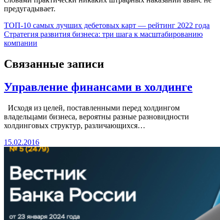
предугадывает.
Навигация
ТОП-10 самых лучших дебетовых карт — рейтинг 2022 года
Стратегия развития бизнеса: три шага к масштабированию
по
компании
записям
Связанные записи
Управление финансами в холдинге
Исходя из целей, поставленными перед холдингом
владельцами бизнеса, вероятны разные разновидности
холдинговых структур, различающихся…
15.02.2016