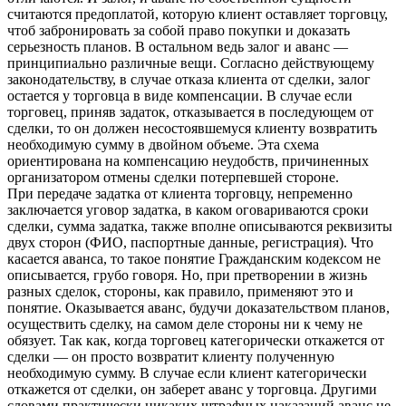
считаются предоплатой, которую клиент оставляет торговцу,
чтоб забронировать за собой право покупки и доказать
серьезность планов. В остальном ведь залог и аванс —
принципиально различные вещи. Согласно действующему
законодательству, в случае отказа клиента от сделки, залог
остается у торговца в виде компенсации. В случае если
торговец, приняв задаток, отказывается в последующем от
сделки, то он должен несостоявшемуся клиенту возвратить
необходимую сумму в двойном объеме. Эта схема
ориентирована на компенсацию неудобств, причиненных
организатором отмены сделки потерпевшей стороне.
При передаче задатка от клиента торговцу, непременно
заключается уговор задатка, в каком оговариваются сроки
сделки, сумма задатка, также вполне описываются реквизиты
двух сторон (ФИО, паспортные данные, регистрация). Что
касается аванса, то такое понятие Гражданским кодексом не
описывается, грубо говоря. Но, при претворении в жизнь
разных сделок, стороны, как правило, применяют это и
понятие. Оказывается аванс, будучи доказательством планов,
осуществить сделку, на самом деле стороны ни к чему не
обязует. Так как, когда торговец категорически откажется от
сделки — он просто возвратит клиенту полученную
необходимую сумму. В случае если клиент категорически
откажется от сделки, он заберет аванс у торговца. Другими
словами практически никаких штрафных наказаний аванс не