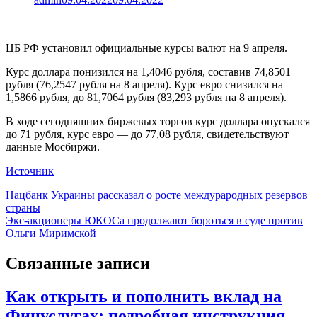
ЦБ РФ установил официальные курсы валют на 9 апреля.
Курс доллара понизился на 1,4046 рубля, составив 74,8501
рубля (76,2547 рубля на 8 апреля). Курс евро снизился на
1,5866 рубля, до 81,7064 рубля (83,293 рубля на 8 апреля).
В ходе сегодняшних биржевых торгов курс доллара опускался
до 71 рубля, курс евро — до 77,08 рубля, свидетельствуют
данные Мосбиржи.
Источник
Навигация
Нацбанк Украины рассказал о росте междурародных резервов
страны
по
Экс-акционеры ЮКОСа продолжают бороться в суде против
записям
Ольги Миримской
Связанные записи
Как открыть и пополнить вклад на
Финуслугах: подробная инструкция