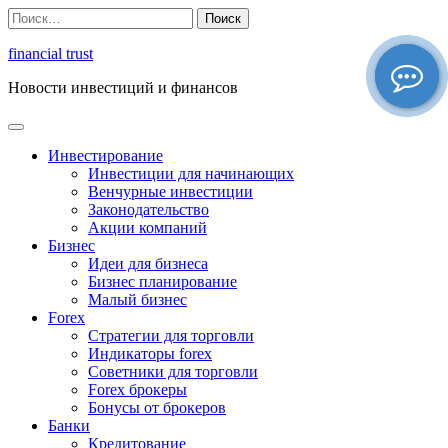
Перейти
Найти:
к
содержимому
financial trust
Новости инвестиций и финансов
Инвестирование
Инвестиции для начинающих
Венчурные инвестиции
Законодательство
Акции компаний
Бизнес
Идеи для бизнеса
Бизнес планирование
Малый бизнес
Forex
Стратегии для торговли
Индикаторы forex
Советники для торговли
Forex брокеры
Бонусы от брокеров
Банки
Кредитование