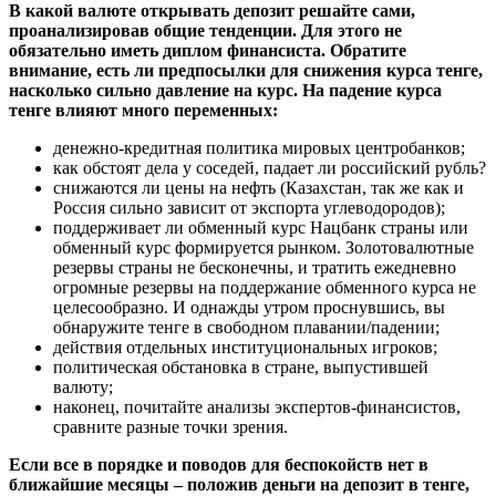
В какой валюте открывать депозит решайте сами,
проанализировав общие тенденции. Для этого не
обязательно иметь диплом финансиста. Обратите
внимание, есть ли предпосылки для снижения курса тенге,
насколько сильно давление на курс. На падение курса
тенге влияют много переменных:
денежно-кредитная политика мировых центробанков;
как обстоят дела у соседей, падает ли российский рубль?
снижаются ли цены на нефть (Казахстан, так же как и
Россия сильно зависит от экспорта углеводородов);
поддерживает ли обменный курс Нацбанк страны или
обменный курс формируется рынком. Золотовалютные
резервы страны не бесконечны, и тратить ежедневно
огромные резервы на поддержание обменного курса не
целесообразно. И однажды утром проснувшись, вы
обнаружите тенге в свободном плавании/падении;
действия отдельных институциональных игроков;
политическая обстановка в стране, выпустившей
валюту;
наконец, почитайте анализы экспертов-финансистов,
сравните разные точки зрения.
Если все в порядке и поводов для беспокойств нет в
ближайшие месяцы – положив деньги на депозит в тенге,