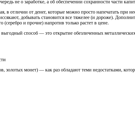
чередь не о заработке, а об обеспечении сохранности части кап
я, в отличии от денег, которые можно просто напечатать при н
ссякают, добывать становится все тяжелее (и дороже). Дополни
о (серебро и прочие) напротив только растет в цене.
й выгодный способ — это открытие обезличенных металлических
сти
в, золотых монет) — как раз обладают теми недостатками, кот