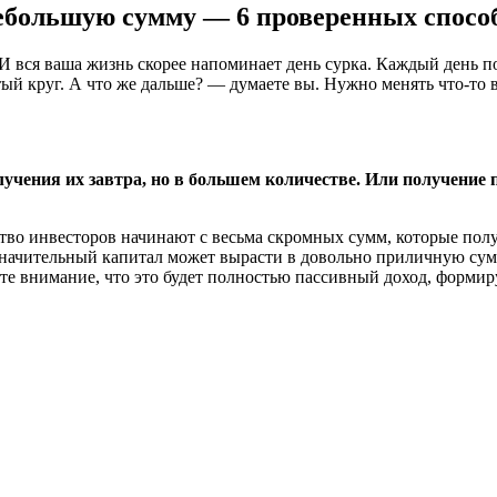
небольшую сумму — 6 проверенных спосо
од. И вся ваша жизнь скорее напоминает день сурка. Каждый ден
тый круг. А что же дальше? — думаете вы. Нужно менять что-то
лучения их завтра, но в большем количестве. Или получение 
во инвесторов начинают с весьма скромных сумм, которые получ
езначительный капитал может вырасти в довольно приличную су
те внимание, что это будет полностью пассивный доход, формир