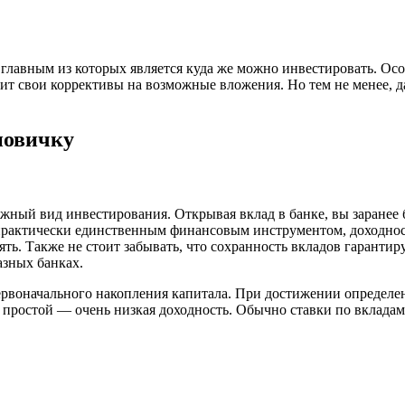
лавным из которых является куда же можно инвестировать. Особ
ит свои коррективы на возможные вложения. Но тем не менее, 
новичку
ный вид инвестирования. Открывая вклад в банке, вы заранее бу
ически единственным финансовым инструментом, доходность п
рять. Также не стоит забывать, что сохранность вкладов гарантир
азных банках.
рвоначального накопления капитала. При достижении определенн
простой — очень низкая доходность. Обычно ставки по вкладам 