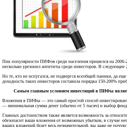
Пик популярности ПИФов среди населения пришелся на 2006-20
несколько урезонил аппетиты среди инвесторов. В следующие 
Но те, кто не испугался, не подвергся всеобщей паники, да ещ
доходность таких инвесторов составила порядка 150-200% при
Самым главным условием инвестиций в ПИФы является
Вложения в ПИФы — это самый простой способ инвестирования
— минимальная сумма денег (обычно от 5 тысяч) и выбор фонда
Главных достоинством также является возможность за относите
обезопасит ваши вложения от возможных убытков, в случае неп
ваших вложений будет весь незначительной, вы даже не почувс