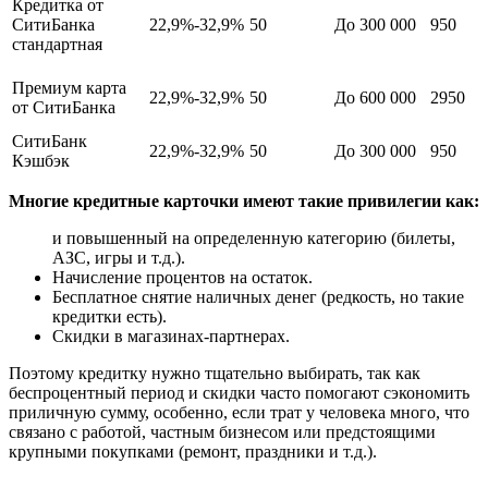
Кредитка от
СитиБанка
22,9%-32,9%
50
До 300 000
950
стандартная
Премиум карта
22,9%-32,9%
50
До 600 000
2950
от СитиБанка
СитиБанк
22,9%-32,9%
50
До 300 000
950
Кэшбэк
Многие кредитные карточки имеют такие привилегии как:
и повышенный на определенную категорию (билеты,
АЗС, игры и т.д.).
Начисление процентов на остаток.
Бесплатное снятие наличных денег (редкость, но такие
кредитки есть).
Скидки в магазинах-партнерах.
Поэтому кредитку нужно тщательно выбирать, так как
беспроцентный период и скидки часто помогают сэкономить
приличную сумму, особенно, если трат у человека много, что
связано с работой, частным бизнесом или предстоящими
крупными покупками (ремонт, праздники и т.д.).