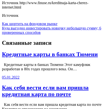
Источник
http://www.finuse.ru/kreditnaja-karta-cherez-
internet.html
Источник
Навигация
Как шортить на фондовом рынке
Куда выгодно инвестировать новичку небольшую сумму; 6
по
проверенных способов
записям
Связанные записи
Кредитные карты в банках Тюмени
Кредитные карты в банках Тюмени Этот камуфляж
разработан в 80х годах прошлого века. Он…
05.01.2022
Как себя вести если вам пришла
кредитная карта по почте
Как себя вести если вам пришла кредитная карта по почте
Кредитные организации на основании…