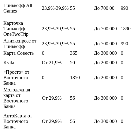
Тинькофф All
23,9%-39,9%
55
До 700 00
990
Games
Карточка
Тинькофф
23,9%-39,9%
55
До 700 000
1890
OneTwoTrip
Алиэкспресс от
23,9%-39,9%
55
До 700 000
990
Тинькофф
Карта Совесть
0
365
До 300 000
0
Kviku
От 21,9%
50
До 200 000
0
«Просто» от
Восточного
0
1850
До 200 000
0
Банка
Молодежная
карта от
От 29,9%
56
До 300 000
0
Восточного
Банка
АвтоКарта от
Восточного
От 29,9%
56
До 300 000
0
Банка