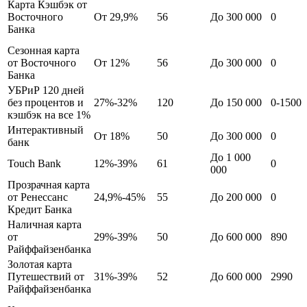
Карта Кэшбэк от
Восточного
От 29,9%
56
До 300 000
0
Банка
Сезонная карта
от Восточного
От 12%
56
До 300 000
0
Банка
УБРиР 120 дней
без процентов и
27%-32%
120
До 150 000
0-1500
кэшбэк на все 1%
Интерактивный
От 18%
50
До 300 000
0
банк
До 1 000
Touch Bank
12%-39%
61
0
000
Прозрачная карта
от Ренессанс
24,9%-45%
55
До 200 000
0
Кредит Банка
Наличная карта
от
29%-39%
50
До 600 000
890
Райффайзенбанка
Золотая карта
Путешествий от
31%-39%
52
До 600 000
2990
Райффайзенбанка