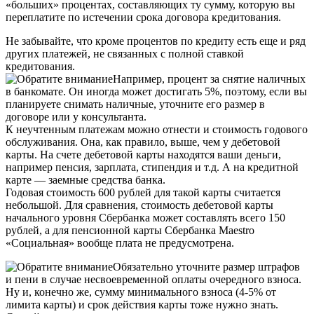
«больших» процентах, составляющих ту сумму, которую вы
переплатите по истечении срока договора кредитования.
Не забывайте, что кроме процентов по кредиту есть еще и ряд
других платежей, не связанных с полной ставкой
кредитования.
Например, процент за снятие наличных
в банкомате. Он иногда может достигать 5%, поэтому, если вы
планируете снимать наличные, уточните его размер в
договоре или у консультанта.
К неучтенным платежам можно отнести и стоимость годового
обслуживания. Она, как правило, выше, чем у дебетовой
карты. На счете дебетовой карты находятся ваши деньги,
например пенсия, зарплата, стипендия и т.д. А на кредитной
карте — заемные средства банка.
Годовая стоимость 600 рублей для такой карты считается
небольшой. Для сравнения, стоимость дебетовой карты
начального уровня Сбербанка может составлять всего 150
рублей, а для пенсионной карты Сбербанка Maestro
«Социальная» вообще плата не предусмотрена.
Обязательно уточните размер штрафов
и пени в случае несвоевременной оплаты очередного взноса.
Ну и, конечно же, сумму минимального взноса (4-5% от
лимита карты) и срок действия карты тоже нужно знать.