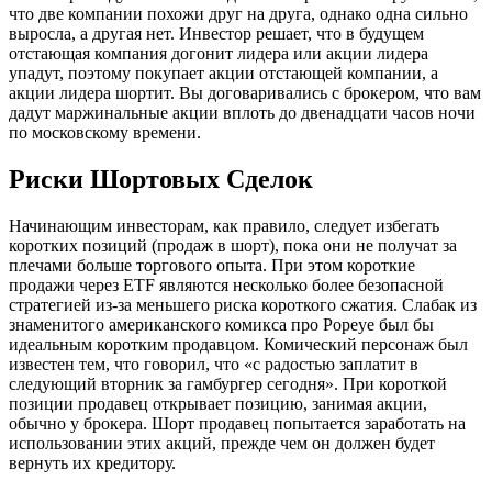
что две компании похожи друг на друга, однако одна сильно
выросла, а другая нет. Инвестор решает, что в будущем
отстающая компания догонит лидера или акции лидера
упадут, поэтому покупает акции отстающей компании, а
акции лидера шортит. Вы договаривались с брокером, что вам
дадут маржинальные акции вплоть до двенадцати часов ночи
по московскому времени.
Риски Шортовых Сделок
Начинающим инвесторам, как правило, следует избегать
коротких позиций (продаж в шорт), пока они не получат за
плечами больше торгового опыта. При этом короткие
продажи через ETF являются несколько более безопасной
стратегией из-за меньшего риска короткого сжатия. Слабак из
знаменитого американского комикса про Popeye был бы
идеальным коротким продавцом. Комический персонаж был
известен тем, что говорил, что «с радостью заплатит в
следующий вторник за гамбургер сегодня». При короткой
позиции продавец открывает позицию, занимая акции,
обычно у брокера. Шорт продавец попытается заработать на
использовании этих акций, прежде чем он должен будет
вернуть их кредитору.