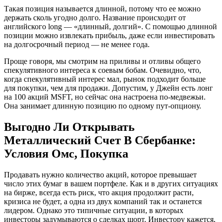
Такая позиция называется длинной, потому что ее можно
держать сколь угодно долго. Название происходит от
английского long — «длинный, долгий». С помощью длинной
позиции можно извлекать прибыль, даже если инвестировать
на долгосрочный период — не менее года.
Проще говоря, мы смотрим на приливы и отливы общего
спекулятивного интереса к соевым бобам. Очевидно, что,
когда спекулятивный интерес мал, рынок подходит больше
для покупки, чем для продажи. Допустим, у Джейн есть лонг
на 100 акций MSFT, но сейчас она настроена по-медвежьи.
Она занимает длинную позицию по одному пут-опциону.
Выгодно Ли Открывать
Металлический Счет В Сбербанке:
Условия Омс, Покупка
Продавать нужно количество акций, которое превышает
число этих бумаг в вашем портфеле. Как и в других ситуациях
на бирже, всегда есть риск, что акция продолжит расти,
кризиса не будет, а одна из двух компаний так и останется
лидером. Однако это типичные ситуации, в которых
инвесторы задумываются о сделках шорт. Инвестору кажется,