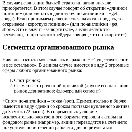
В случае реализации бычьей стратегии актив вначале
приобретается. В этом случае говорят об открытии «длинной
позиции» (или «встать в длинную»: по-английски – «get
long»). Если принимаем решение сначала актив продать, то
открываем «короткую позицию» (или по-английски «get
short». Это и значит «зашортиться», а если делать это
регулярно, то про такого трейдера говорят, что он «коротит»).
Сегменты организованного рынка
Наверняка кто-то мог слышать выражение: «Существует спот
и все остальное». В данном случае имеется в виду 2 огромные
сферы любого организованного рынка:
Спот-рынок;
Сегмент с отсроченной поставкой (другие его названия:
рынок деривативов; фьючерсный сегмент).
«Спот» по-английски – точка (spot). Применительно к бирже
имеются в виду сделки со сроком поставки купленного актива
до 3 суток (72 часов). В современных условиях
исключительно электронного формата торговли активы на
фондовом рынке (например, акции) переводятся на счет-депо
покупателя по истечении рабочего дня по результатам