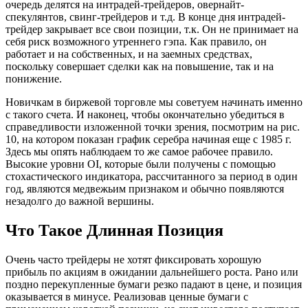
очередь делятся на интрадей-трейдеров, овернайт-
спекулянтов, свинг-трейдеров и т.д. В конце дня интрадей-
трейдер закрывает все свои позиции, т.к. Он не принимает на
себя риск возможного утреннего гэпа. Как правило, он
работает и на собственных, и на заемных средствах,
поскольку совершает сделки как на повышение, так и на
понижение.
Новичкам в биржевой торговле мы советуем начинать именно
с такого счета. И наконец, чтобы окончательно убедиться в
справедливости изложенной точки зрения, посмотрим на рис.
10, на котором показан график серебра начиная еще с 1985 г.
Здесь мы опять наблюдаем то же самое рабочее правило.
Высокие уровни OI, которые были получены с помощью
стохастического индикатора, рассчитанного за период в один
год, являются медвежьим признаком и обычно появляются
незадолго до важной вершины.
Что Такое Длинная Позиция
Очень часто трейдеры не хотят фиксировать хорошую
прибыль по акциям в ожидании дальнейшего роста. Рано или
поздно перекупленные бумаги резко падают в цене, и позиция
оказывается в минусе. Реализовав ценные бумаги с