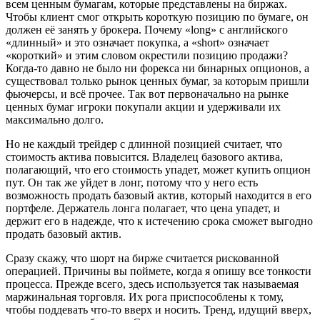
всем ценным бумагам, которые представлены на биржах.
Чтобы клиент смог открыть короткую позицию по бумаге, он
должен её занять у брокера. Почему «long» с английского
«длинный» и это означает покупка, а «short» означает
«короткий» и этим словом окрестили позицию продажи?
Когда-то давно не было ни форекса ни бинарных опционов, а
существовал только рынок ценных бумаг, за которым пришли
фьючерсы, и всё прочее. Так вот первоначально на рынке
ценных бумаг игроки покупали акции и удерживали их
максимально долго.
Но не каждый трейдер с длинной позицией считает, что
стоимость актива повысится. Владелец базового актива,
полагающий, что его стоимость упадет, может купить опцион
пут. Он так же уйдет в лонг, потому что у него есть
возможность продать базовый актив, который находится в его
портфеле. Держатель лонга полагает, что цена упадет, и
держит его в надежде, что к истечению срока сможет выгодно
продать базовый актив.
Сразу скажу, что шорт на бирже считается рискованной
операцией. Причины вы поймете, когда я опишу все тонкости
процесса. Прежде всего, здесь используется так называемая
маржинальная торговля. Их рога приспособлены к тому,
чтобы поддевать что-то вверх и носить. Тренд, идущий вверх,