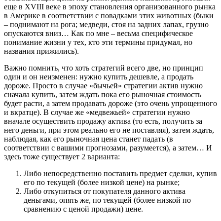
еще в XVIII веке в эпоху становления организованного рынка
в Америке в соответствии с повадками этих животных (быки
– поднимают на рога; медведи, стоя на задних лапах, грузно
опускаются вниз… Как по мне – весьма специфическое
понимание жизни у тех, кто эти термины придумал, но
названия прижились).
Важно помнить, что хоть стратегий всего две, но принцип
один и он неизменен: нужно купить дешевле, а продать
дороже. Просто в случае «бычьей» стратегии актив нужно
сначала купить, затем ждать пока его рыночная стоимость
будет расти, а затем продавать дороже (это очень упрощенного
и вкратце). В случае же «медвежьей» стратегии нужно
вначале осуществить продажу актива (то есть, получить за
него деньги, при этом реально его не поставляя), затем ждать,
наблюдая, как его рыночная цена станет падать (в
соответствии с вашими прогнозами, разумеется), а затем… И
здесь тоже существует 2 варианта:
Либо непосредственно поставить предмет сделки, купив
его по текущей (более низкой цене) на рынке;
Либо откупиться от покупателя данного актива
деньгами, опять же, по текущей (более низкой по
сравнению с ценой продажи) цене.