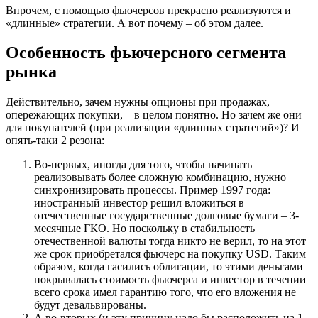
Впрочем, с помощью фьючерсов прекрасно реализуются и
«длинные» стратегии. А вот почему – об этом далее.
Особенность фьючерсного сегмента
рынка
Действительно, зачем нужны опционы при продажах,
опережающих покупки, – в целом понятно. Но зачем же они
для покупателей (при реализации «длинных стратегий»)? И
опять-таки 2 резона:
Во-первых, иногда для того, чтобы начинать
реализовывать более сложную комбинацию, нужно
синхронизировать процессы. Пример 1997 года:
иностранный инвестор решил вложиться в
отечественные государственные долговые бумаги – 3-
месячные ГКО. Но поскольку в стабильность
отечественной валюты тогда никто не верил, то на этот
же срок приобретался фьючерс на покупку USD. Таким
образом, когда гасились облигации, то этими деньгами
покрывалась стоимость фьючерса и инвестор в течении
всего срока имел гарантию того, что его вложения не
будут девальвированы.
А во-вторых (и эту причину надо бы расположить на 1