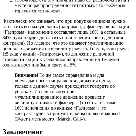
месте по распространенности) потому, что фьючерсы
торгуются «с плечом».
Фактически это означает, что при покупке опциона нужно
заплатить его малую часть (например, у фьючерсов на акции
«Газпрома» наполнение составляет лишь 16%, а остальные
84% нужно будет доплатить по истечении срока действия
контракта). Но главное, что это означает мультипликацию
ценового движения на величину рычага. То есть, если рычаг
1:5 (как у акций «Газпрома»), то движение рыночной
стоимости акций в угаданном направлении на 1% будет
означать рост прибыли сразу на 5%.
Внимание!
То же самое справедливо и для
«неугаданного» направления движения цены,
только в данном случае приходится говорить об
убытках. И если совокупное
мультиплицированное движение превысит
величину стоимости фьючерса (то есть, те самые
16% наполнения по акциям «Газпрома»), то
контракт будет в принудительном порядке закрыт!
(Будет иметь место «Margin Call»).
Заключение