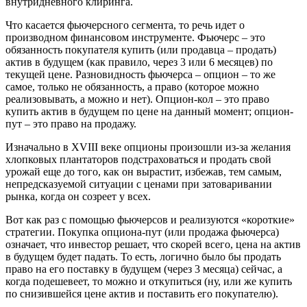
внутридневного клиринга.
Что касается фьючерсного сегмента, то речь идет о
производном финансовом инструменте. Фьючерс – это
обязанность покупателя купить (или продавца – продать)
актив в будущем (как правило, через 3 или 6 месяцев) по
текущей цене. Разновидность фьючерса – опцион – то же
самое, только не обязанность, а право (которое можно
реализовывать, а можно и нет). Опцион-кол – это право
купить актив в будущем по цене на данный момент; опцион-
пут – это право на продажу.
Изначально в XVIII веке опционы произошли из-за желания
хлопковых плантаторов подстраховаться и продать свой
урожай еще до того, как он вырастит, избежав, тем самым,
непредсказуемой ситуации с ценами при затоваривании
рынка, когда он созреет у всех.
Вот как раз с помощью фьючерсов и реализуются «короткие»
стратегии. Покупка опциона-пут (или продажа фьючерса)
означает, что инвестор решает, что скорей всего, цена на актив
в будущем будет падать. То есть, логично было бы продать
право на его поставку в будущем (через 3 месяца) сейчас, а
когда подешевеет, то можно и откупиться (ну, или же купить
по снизившейся цене актив и поставить его покупателю).