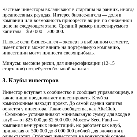
Частные инвесторы вкладывают в стартапы на ранних, иногда
предпосевных раундах. Интерес бизнес-ангела — доля в
компании или возможность приобрести акции по сниженной
цене на следующем этапе. Средний размер инвестируемого
капитала – $50 000 – 300 000.
Плюсы: если бизнес-ангел – эксперт в выбранном сегменте,
имеет опыт и может влиять на портфельную компанию,
инвестиции могут принести сверхприбыль.
Минусы: высокие риски, для диверсификации (12-15
стартапов) потребуется большой капитал.
3. Клубы инвесторов
Инвестор вступает в сообщество и сообщает управляющему, в
какие ниши предпочитает инвестировать. Клуб за
комиссионные находит проект. До самой сделки капитал
остается у инвестора. Такие сообщества, как AltaClub,
«Сколково» устанавливают минимальную сумму для входа в
клуб — от $25 000 до $2 500 000. Moscow Seed Fund —
компания венчурных инвестиций, но работает как клуб,
привлекая от 500 000 до 8 000 000 рублей для вложения в
один стартап. Отбирает инвесторов на конкурсной основе.