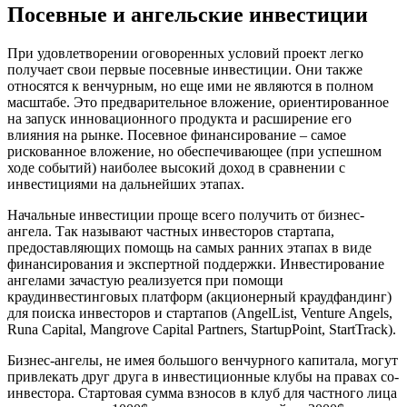
Посевные и ангельские инвестиции
При удовлетворении оговоренных условий проект легко
получает свои первые посевные инвестиции. Они также
относятся к венчурным, но еще ими не являются в полном
масштабе. Это предварительное вложение, ориентированное
на запуск инновационного продукта и расширение его
влияния на рынке. Посевное финансирование – самое
рискованное вложение, но обеспечивающее (при успешном
ходе событий) наиболее высокий доход в сравнении с
инвестициями на дальнейших этапах.
Начальные инвестиции проще всего получить от бизнес-
ангела. Так называют частных инвесторов стартапа,
предоставляющих помощь на самых ранних этапах в виде
финансирования и экспертной поддержки. Инвестирование
ангелами зачастую реализуется при помощи
краудинвестинговых платформ (акционерный краудфандинг)
для поиска инвесторов и стартапов (AngelList, Venture Angels,
Runa Capital, Mangrove Capital Partners, StartupPoint, StartTrack).
Бизнес-ангелы, не имея большого венчурного капитала, могут
привлекать друг друга в инвестиционные клубы на правах со-
инвестора. Стартовая сумма взносов в клуб для частного лица