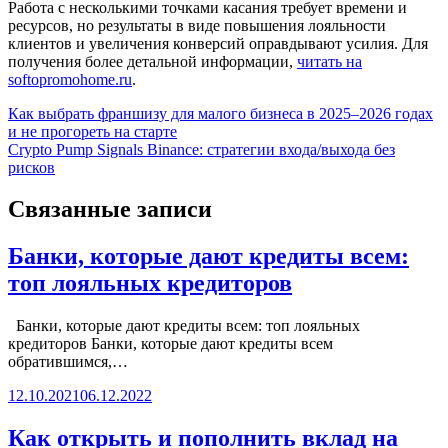
Работа с несколькими точками касания требует времени и
ресурсов, но результаты в виде повышения лояльности
клиентов и увеличения конверсий оправдывают усилия. Для
получения более детальной информации,
читать на
softopromohome.ru
.
Навигация
Как выбрать франшизу для малого бизнеса в 2025–2026 годах
и не прогореть на старте
по
Crypto Pump Signals Binance: стратегии входа/выхода без
записям
рисков
Связанные записи
Банки, которые дают кредиты всем:
топ лояльных кредиторов
Банки, которые дают кредиты всем: топ лояльных
кредиторов Банки, которые дают кредиты всем
обратившимся,…
12.10.2021
06.12.2022
Как открыть и пополнить вклад на