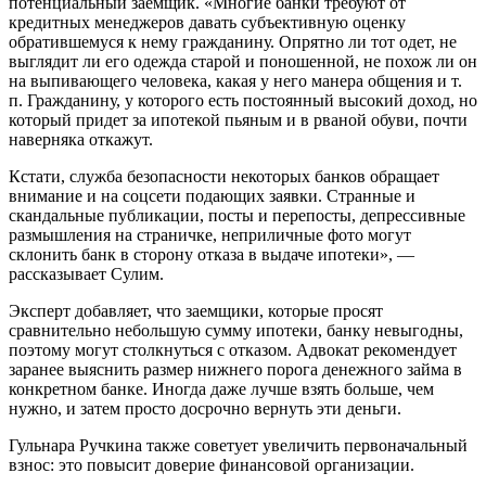
потенциальный заемщик. «Многие банки требуют от
кредитных менеджеров давать субъективную оценку
обратившемуся к нему гражданину. Опрятно ли тот одет, не
выглядит ли его одежда старой и поношенной, не похож ли он
на выпивающего человека, какая у него манера общения и т.
п. Гражданину, у которого есть постоянный высокий доход, но
который придет за ипотекой пьяным и в рваной обуви, почти
наверняка откажут.
Кстати, служба безопасности некоторых банков обращает
внимание и на соцсети подающих заявки. Странные и
скандальные публикации, посты и перепосты, депрессивные
размышления на страничке, неприличные фото могут
склонить банк в сторону отказа в выдаче ипотеки», —
рассказывает Сулим.
Эксперт добавляет, что заемщики, которые просят
сравнительно небольшую сумму ипотеки, банку невыгодны,
поэтому могут столкнуться с отказом. Адвокат рекомендует
заранее выяснить размер нижнего порога денежного займа в
конкретном банке. Иногда даже лучше взять больше, чем
нужно, и затем просто досрочно вернуть эти деньги.
Гульнара Ручкина также советует увеличить первоначальный
взнос: это повысит доверие финансовой организации.