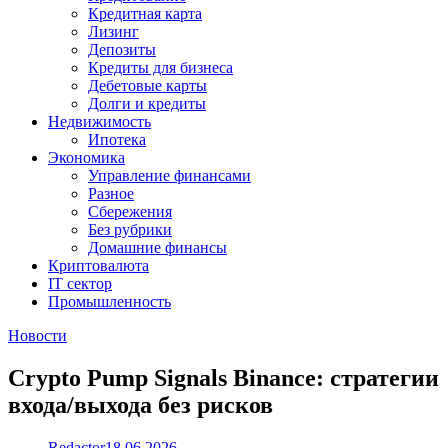
Кредитная карта
Лизинг
Депозиты
Кредиты для бизнеса
Дебетовые карты
Долги и кредиты
Недвижимость
Ипотека
Экономика
Управление финансами
Разное
Сбережения
Без рубрики
Домашние финансы
Криптовалюта
IT сектор
Промышленность
Новости
Crypto Pump Signals Binance: стратегии
входа/выхода без рисков
Redactor
18.06.2026