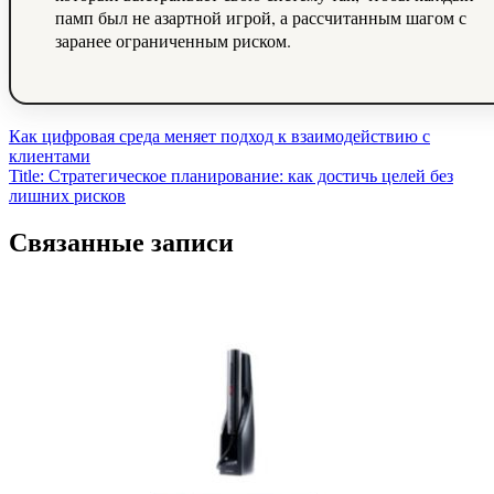
памп был не азартной игрой, а рассчитанным шагом с
заранее ограниченным риском.
Навигация
Как цифровая среда меняет подход к взаимодействию с
клиентами
по
Title: Стратегическое планирование: как достичь целей без
записям
лишних рисков
Связанные записи