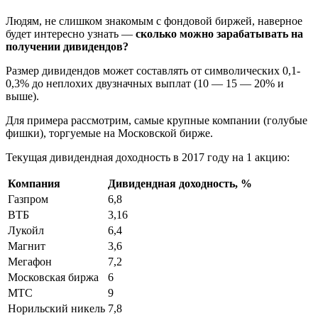
Людям, не слишком знакомым с фондовой биржей, наверное
будет интересно узнать —
сколько можно зарабатывать на
получении дивидендов?
Размер дивидендов может составлять от символических 0,1-
0,3% до неплохих двузначных выплат (10 — 15 — 20% и
выше).
Для примера рассмотрим, самые крупные компании (голубые
фишки), торгуемые на Московской бирже.
Текущая дивидендная доходность в 2017 году на 1 акцию:
Компания
Дивидендная доходность, %
Газпром
6,8
ВТБ
3,16
Лукойл
6,4
Магнит
3,6
Мегафон
7,2
Московская биржа
6
МТС
9
Норильский никель
7,8