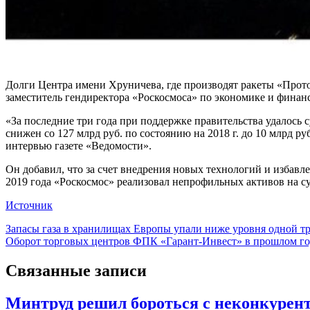
Долги Центра имени Хруничева, где производят ракеты «Протон
заместитель гендиректора «Роскосмоса» по экономике и фина
«За последние три года при поддержке правительства удалось
снижен со 127 млрд руб. по состоянию на 2018 г. до 10 млрд 
интервью газете «Ведомости».
Он добавил, что за счет внедрения новых технологий и избавл
2019 года «Роскосмос» реализовал непрофильных активов на с
Источник
Навигация
Запасы газа в хранилищах Европы упали ниже уровня одной тр
Оборот торговых центров ФПК «Гарант-Инвест» в прошлом год
по
записям
Связанные записи
Минтруд решил бороться с неконкурент