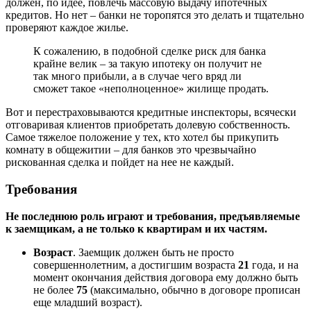
должен, по идее, повлечь массовую выдачу ипотечных
кредитов. Но нет – банки не торопятся это делать и тщательно
проверяют каждое жилье.
К сожалению, в подобной сделке риск для банка
крайне велик – за такую ипотеку он получит не
так много прибыли, а в случае чего вряд ли
сможет такое «неполноценное» жилище продать.
Вот и перестраховываются кредитные инспекторы, всячески
отговаривая клиентов приобретать долевую собственность.
Самое тяжелое положение у тех, кто хотел бы прикупить
комнату в общежитии – для банков это чрезвычайно
рискованная сделка и пойдет на нее не каждый.
Требования
Не последнюю роль играют и требования, предъявляемые
к заемщикам, а не только к квартирам и их частям.
Возраст
. Заемщик должен быть не просто
совершеннолетним, а достигшим возраста
21
года, и на
момент окончания действия договора ему должно быть
не более
75
(максимально, обычно в договоре прописан
еще младший возраст).