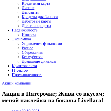
Кредитная карта
Лизинг
Депозиты
Кредиты для бизнеса
Дебетовые карты
Долги и кредиты
Недвижимость
Ипотека
Экономика
Управление финансами
Разное
Сбережения
Без рубрики
Домашние финансы
Криптовалюта
IT сектор
Промышленность
Акции компаний
Акция в Пятерочке; Живи со вкусом;
меняй наклейки на бокалы Livellara!
admin
30.10.2021