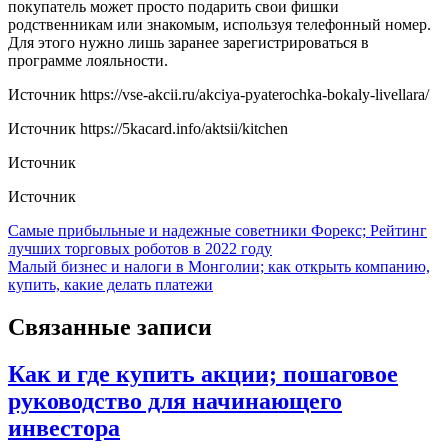
покупатель может просто подарить свои фишки
родственникам или знакомым, используя телефонный номер.
Для этого нужно лишь заранее зарегистрироваться в
программе лояльности.
Источник
https://vse-akcii.ru/akciya-pyaterochka-bokaly-livellara/
Источник
https://5kacard.info/aktsii/kitchen
Источник
Источник
Навигация
Самые прибыльные и надежные советники Форекс; Рейтинг
лучших торговых роботов в 2022 году
по
Малый бизнес и налоги в Монголии; как открыть компанию,
записям
купить, какие делать платежи
Связанные записи
Как и где купить акции; пошаговое
руководство для начинающего
инвестора