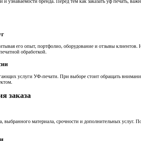
и узнаваемости бренда. Перед тем как заказать уф печать, важн
уг
читывая его опыт, портфолио, оборудование и отзывы клиентов
епечатной обработкой.
сии
гающих услуги УФ-печати. При выборе стоит обращать внимани
ектом.
ия заказа
за, выбранного материала, срочности и дополнительных услуг. 
ки