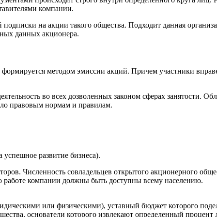
тавителями компании.
 подписки на акции такого общества. Подходит данная организ
ьных данных акционера.
 формируется методом эмиссии акций. Причем участники вправ
ятельность во всех дозволенных законом сферах занятости. Об
ло правовым нормам и правилам.
 успешное развитие бизнеса).
торов. Численность совладельцев открытого акционерного обще
я о работе компании должны быть доступны всему населению.
идическими или физическими), уставный бюджет которого поде
бщества, основатели которого извлекают определенный процент 