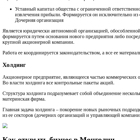
Уставный капитал общества с ограниченной ответственн
извлечения прибыли. Формируется он исключительно из 
Дочерняя организация
Является юридически автономной организацией, обособленной 
формируется путем основания нового предприятия либо посре
крупной акционерной компании.
Работа ее координируется законодательством, а все ее матери
Холдинг
Акционерное предприятие, являющееся частью коммерческих о
Во власти холдинга все контрольные пакеты акций.
Структура холдинга подразумевает собой объединение несколь
материнская фирма.
Главная задача холдинга – покорение новых рыночных подразде
из ее секторов (дочерних организаций и управляющей компани
Как открыть бизнес в Монголии