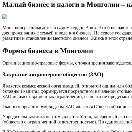
Малый бизнес и налоги в Монголии – к
Монголия располагается в самом сердце Азии. Это большая теп
для проживания с семьей и ведения бизнеса. На севере госуда
развитии и становлении местного бизнеса. Жизнь в этой стран
Формы бизнеса в Монголии
Организационно-правовые формы, с точки зрения законодательс
Закрытое акционерное общество (ЗАО)
Является коммерческой организацией, открытой одним или боле
Уставный капитал формируется посредством начальной стоимос
ЗАО не имеет временных ограничений, если это не предусмотр
Главным органом руководства ЗАО является Общее собрание а
Учредительным документом является Устав, заверенный его о
(общество с ограниченной ответственностью). По единогласно
В ЗАО нет свободной купли-продажи ценных бумаг. Обмен док