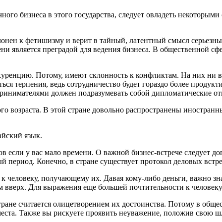
ого бизнеса в этого государства, следует овладеть некоторыми
клонен к фетишизму и верит в тайный, латентный смысл серьезн
епени является преградой для ведения бизнеса. В общественной 
ренцию. Потому, имеют склонность к конфликтам. На них ни в 
аться терпения, ведь сотрудничество будет гораздо более прод
принимателями должен подразумевать собой дипломатические о
ого возраста. В этой стране довольно распространены иностран
айский язык.
ов если у вас мало времени. О важной бизнес-встрече следует д
 период. Конечно, в стране существует протокол деловых встреч
 к человеку, получающему их. Давая кому-либо деньги, важно зн
верх. Для выражения еще большей почтительности к человеку (
стране считается олицетворением их достоинства. Потому в общ
еста. Также вы рискуете проявить неуважение, положив свою шл