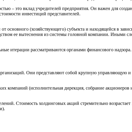
остью – это вклад учредителей предприятия. Он важен для соз
стоимости инвестиций представителей.
от основного (хозяйствующего) субъекта и находящейся в зави
дством ее вытеснения из системы головной компании. Иными сло
альные итерации рассматриваются органами финансового надзора.
рганизаций. Они представляют собой крупную управляющую и н
ких компаний (исполнительная дирекция, собрание акционеров 
лений. Стоимость холдинговых акций стремительно возрастает в
и).