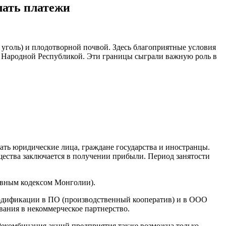
лать платежи
, уголь) и плодотворной почвой. Здесь благоприятные условия
ой Народной Республикой. Эти границы сыграли важную роль в
тать юридические лица, граждане государства и иностранцы.
ества заключается в получении прибыли. Период занятости
ивным кодексом Монголии).
модификации в ПО (производственный кооператив) и в ООО
вания в некоммерческое партнерство.
Рекомбинация акций предприятия также возможна только