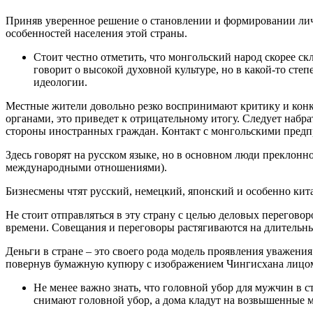
Приняв уверенное решение о становлении и формировании личн
особенностей населения этой страны.
Стоит честно отметить, что монгольский народ скорее с
говорит о высокой духовной культуре, но в какой-то ст
идеологии.
Местные жители довольно резко воспринимают критику и конку
органами, это приведет к отрицательному итогу. Следует набр
стороны иностранных граждан. Контакт с монгольскими пред
Здесь говорят на русском языке, но в основном люди преклонн
международными отношениями).
Бизнесмены чтят русский, немецкий, японский и особенно кит
Не стоит отправляться в эту страну с целью деловых переговор
времени. Совещания и переговоры растягиваются на длительный
Деньги в стране – это своего рода модель проявления уважения
повернув бумажную купюру с изображением Чингисхана лицом в
Не менее важно знать, что головной убор для мужчин в 
снимают головной убор, а дома кладут на возвышенные м