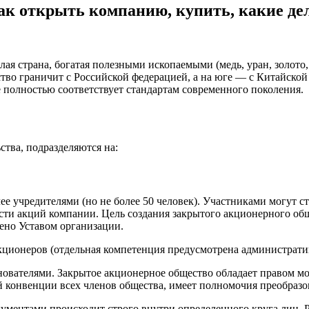
ак открыть компанию, купить, какие де
лая страна, богатая полезными ископаемыми (медь, уран, золото
рство граничит с Российской федерацией, а на юге — с Китайск
е полностью соответствует стандартам современного поколения.
тва, подразделяются на:
е учредителями (но не более 50 человек). Участниками могут с
ти акций компании. Цель создания закрытого акционерного общ
ено Уставом организации.
кционеров (отдельная компетенция предусмотрена администрат
снователями. Закрытое акционерное общество обладает правом 
й конвенции всех членов общества, имеет полномочия преобразо
ументами происходит строго внутри определенного круга лиц. 