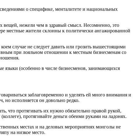
 сведениями о специфике, менталитете и национальных
ых вещей, нежели чем в здравый смысл. Несомненно, это
сфере местные жители склонны к политически ангажированной
коем случае не следует давить или грозить вышестоящими
уктивным при лояльном отношении к местным бизнесменам со
тношения.
ные языки (особенно в числе бизнесменов, занимающихся
оговариваться заблаговременно и уделять ей много внимания и
, но исполняется он довольно редко.
ать, что протягивать их нужно обязательно правой рукой,
коллеге), протягивайте деньги обеими руками на ладонях.
ественных местах и на деловых мероприятиях монголы не
япу на низкое место.