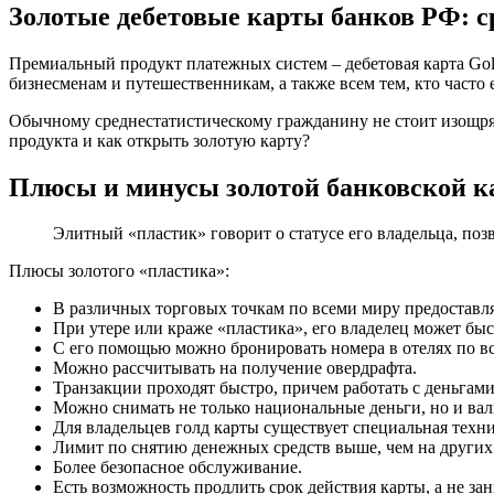
Золотые дебетовые карты банков РФ: с
Премиальный продукт платежных систем – дебетовая карта Gold
бизнесменам и путешественникам, а также всем тем, кто часто е
Обычному среднестатистическому гражданину не стоит изощрят
продукта и как открыть золотую карту?
Плюсы и минусы золотой банковской 
Элитный «пластик» говорит о статусе его владельца, по
Плюсы золотого «пластика»:
В различных торговых точкам по всеми миру предоставля
При утере или краже «пластика», его владелец может бы
С его помощью можно бронировать номера в отелях по вс
Можно рассчитывать на получение овердрафта.
Транзакции проходят быстро, причем работать с деньгам
Можно снимать не только национальные деньги, но и вал
Для владельцев голд карты существует специальная техн
Лимит по снятию денежных средств выше, чем на других 
Более безопасное обслуживание.
Есть возможность продлить срок действия карты, а не за