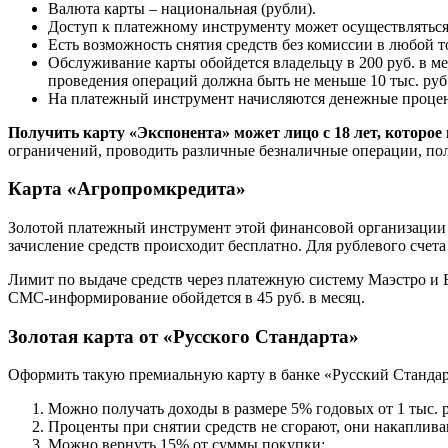
Валюта карты – национальная (рубли).
Доступ к платежному инструменту может осуществляться
Есть возможность снятия средств без комиссии в любой т
Обслуживание карты обойдется владельцу в 200 руб. в ме
проведения операций должна быть не меньше 10 тыс. руб.
На платежный инструмент начисляются денежные проценты
Получить карту «Экспонента» может лицо с 18 лет, которое
ограничений, проводить различные безналичные операции, пол
Карта «Агропромкредита»
Золотой платежный инструмент этой финансовой организации н
зачисление средств происходит бесплатно. Для рублевого счета
Лимит по выдаче средств через платежную систему Маэстро и Ви
СМС-информирование обойдется в 45 руб. в месяц.
Золотая карта от «Русского Стандарта»
Оформить такую премиальную карту в банке «Русский Стандар
Можно получать доходы в размере 5% годовых от 1 тыс. ру
Проценты при снятии средств не сгорают, они накаплива
Можно вернуть 15% от суммы покупки;