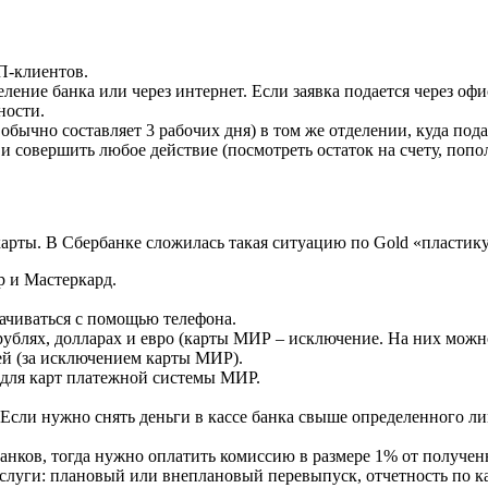
П-клиентов.
ление банка или через интернет. Если заявка подается через оф
ности.
бычно составляет 3 рабочих дня) в том же отделении, куда подав
и совершить любое действие (посмотреть остаток на счету, попол
рты. В Сбербанке сложилась такая ситуацию по Gold «пластику
 и Мастеркард.
ачиваться с помощью телефона.
ублях, долларах и евро (карты МИР – исключение. На них можно
ей (за исключением карты МИР).
– для карт платежной системы МИР.
Если нужно снять деньги в кассе банка свыше определенного лим
банков, тогда нужно оплатить комиссию в размере 1% от получе
услуги: плановый или внеплановый перевыпуск, отчетность по ка