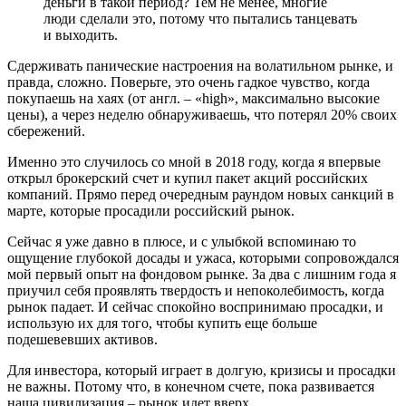
деньги в такой период? Тем не менее, многие
люди сделали это, потому что пытались танцевать
и выходить.
Сдерживать панические настроения на волатильном рынке, и
правда, сложно. Поверьте, это очень гадкое чувство, когда
покупаешь на хаях (от англ. – «high», максимально высокие
цены), а через неделю обнаруживаешь, что потерял 20% своих
сбережений.
Именно это случилось со мной в 2018 году, когда я впервые
открыл брокерский счет и купил пакет акций российских
компаний. Прямо перед очередным раундом новых санкций в
марте, которые просадили российский рынок.
Сейчас я уже давно в плюсе, и с улыбкой вспоминаю то
ощущение глубокой досады и ужаса, которыми сопровождался
мой первый опыт на фондовом рынке. За два с лишним года я
приучил себя проявлять твердость и непоколебимость, когда
рынок падает. И сейчас спокойно воспринимаю просадки, и
использую их для того, чтобы купить еще больше
подешевевших активов.
Для инвестора, который играет в долгую, кризисы и просадки
не важны. Потому что, в конечном счете, пока развивается
наша цивилизация – рынок идет вверх.