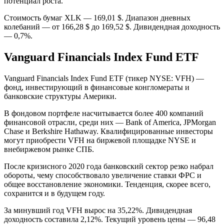
потенциал роста.
Стоимость бумаг XLK — 169,01 $. Диапазон дневных
колебаний — от 166,28 $ до 169,52 $. Дивидендная доходность
— 0,7%.
Vanguard Financials Index Fund ETF
Vanguard Financials Index Fund ETF (тикер NYSE: VFH) —
фонд, инвестирующий в финансовые конгломераты и
банковские структуры Америки.
В фондовом портфеле насчитывается более 400 компаний
финансовой отрасли, среди них — Bank of America, JPMorgan
Chase и Berkshire Hathaway. Квалифицированные инвесторы
могут приобрести VFH на биржевой площадке NYSE и
внебиржевом рынке СПБ.
После кризисного 2020 года банковский сектор резко набрал
обороты, чему способствовало увеличение ставки ФРС и
общее восстановление экономики. Тенденция, скорее всего,
сохранится и в будущем году.
За минувший год VFH вырос на 35,22%. Дивидендная
доходность составила 2,12%. Текущий уровень цены — 96,48