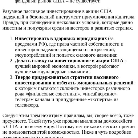
фондовый рынок США – не существует.
Разумное пассивное инвестирование в акции США –
надежный и безопасный инструмент приумножения капитала.
Правда, при соблюдении нескольких условий, которые давно
известны и популярны среди инвесторов в развитых странах.
Инвестировать в здоровых юрисдикциях
(за
пределами РФ), где права частной собственности и
инвесторов надежно защищены от потрясений,
злоупотреблений и попыток силового давления;
Делать ставку на инвестирование в акции США
–
лучшей мировой экономики, в которой работают
лучшие международные компании;
Твердо придерживаться стратегии пассивного
инвестирования и избегать эмоциональных решений
,
к которым пытаются склонить инвесторов различного
рода «финансовые советники», «инсайдерские»
телеграм каналы и припудренные «эксперты» из
телевизора.
Следуя этим трём нехитрым правилам, вы, скорее всего, тоже
преуспеете. Такой путь уже прошли миллионы домохозяйств
в США и по всему миру. Поэтому нет никаких веских причин
не пользоваться этой возможностью. Ниже я чуть подробнее
разверну три этих принципа.