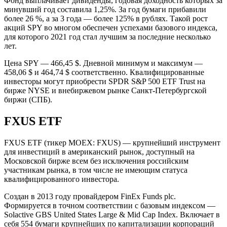
Фонд выплачивает дивиденды, годовая доходность которых за
минувший год составила 1,25%. За год бумаги прибавили
более 26 %, а за 3 года — более 125% в рублях. Такой рост
акций SPY во многом обеспечен успехами базового индекса,
для которого 2021 год стал лучшим за последние несколько
лет.
Цена SPY — 466,45 $. Дневной минимум и максимум —
458,06 $ и 464,74 $ соответственно. Квалифицированные
инвесторы могут приобрести SPDR S&P 500 ETF Trust на
бирже NYSE и внебиржевом рынке Санкт-Петербургской
биржи (СПБ).
FXUS ETF
FXUS ETF (тикер MOEX: FXUS) — крупнейший инструмент
для инвестиций в американский рынок, доступный на
Московской бирже всем без исключения российским
участникам рынка, в том числе не имеющим статуса
квалифицированного инвестора.
Создан в 2013 году провайдером FinEx Funds plc.
Формируется в точном соответствии с базовым индексом —
Solactive GBS United States Large & Mid Cap Index. Включает в
себя 554 бумаги крупнейших по капитализации корпораций