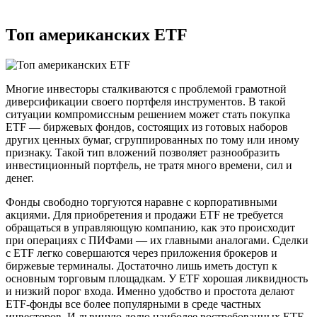
Топ американских ETF
Многие инвесторы сталкиваются с проблемой грамотной
диверсификации своего портфеля инструментов. В такой
ситуации компромиссным решением может стать покупка
ETF — биржевых фондов, состоящих из готовых наборов
других ценных бумаг, сгруппированных по тому или иному
признаку. Такой тип вложений позволяет разнообразить
инвестиционный портфель, не тратя много времени, сил и
денег.
Фонды свободно торгуются наравне с корпоративными
акциями. Для приобретения и продажи ETF не требуется
обращаться в управляющую компанию, как это происходит
при операциях с ПИФами — их главными аналогами. Сделки
с ETF легко совершаются через приложения брокеров и
биржевые терминалы. Достаточно лишь иметь доступ к
основным торговым площадкам. У ETF хорошая ликвидность
и низкий порог входа. Именно удобство и простота делают
ETF-фонды все более популярными в среде частных
инвесторов. И львиную долю наиболее востребованных ETF