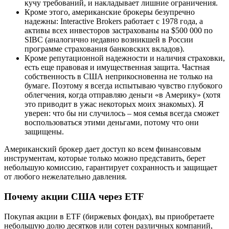
кучу требований, и накладывает лишние ограничения.
Кроме этого, американские брокеры безупречно
надежны: Interactive Brokers работает с 1978 года, а
активы всех инвесторов застрахованы на $500 000 по
SIBC (аналогично недавно возникшей в России
программе страхования банковских вкладов).
Кроме репутационной надежности и наличия страховки,
есть еще правовая и имущественная защита. Частная
собственность в США неприкосновенна не только на
бумаге. Поэтому я всегда испытываю чувство глубокого
облегчения, когда отправляю деньги «в Америку» (хотя
это приводит в ужас некоторых моих знакомых). Я
уверен: что бы ни случилось – моя семья всегда сможет
воспользоваться этими деньгами, потому что они
защищены.
Американский брокер дает доступ ко всем финансовым
инструментам, которые только можно представить, берет
небольшую комиссию, гарантирует сохранность и защищает
от любого нежелательно давления.
Почему акции США через ETF
Покупая акции в ETF (биржевых фондах), вы приобретаете
небольшую долю десятков или сотен различных компаний,