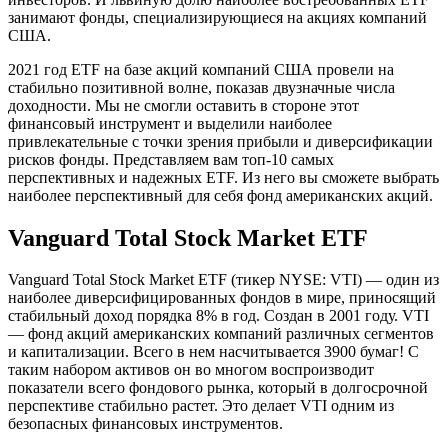
занимают фонды, специализирующиеся на акциях компаний
США.
2021 год ETF на базе акций компаний США провели на
стабильно позитивной волне, показав двузначные числа
доходности. Мы не смогли оставить в стороне этот
финансовый инструмент и выделили наиболее
привлекательные с точки зрения прибыли и диверсификации
рисков фонды. Представляем вам топ-10 самых
перспективных и надежных ETF. Из него вы сможете выбрать
наиболее перспективный для себя фонд американских акций.
Vanguard Total Stock Market ETF
Vanguard Total Stock Market ETF (тикер NYSE: VTI) — один из
наиболее диверсифицированных фондов в мире, приносящий
стабильный доход порядка 8% в год. Создан в 2001 году. VTI
— фонд акций американских компаний различных сегментов
и капитализации. Всего в нем насчитывается 3900 бумаг! С
таким набором активов он во многом воспроизводит
показатели всего фондового рынка, который в долгосрочной
перспективе стабильно растет. Это делает VTI одним из
безопасных финансовых инструментов.