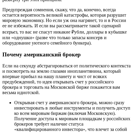
Предупреждая сомнения, скажу, что да, конечно, всегда
остается вероятность великой катастрофы, которая разрушит
мировую экономику. Но если уж она нагрянет, то и в России
ее не избежать. И если вы рассматриваете такой сценарий
всерьез, то вас не спасут никакие ₽убли, доллары в кубышке
или «однушки» (разве что только запасы консерв и
оборудование уютного семейного бункера).
Почему американский брокер
Если на секунду абстрагироваться от политического контекста
и посмотреть на землю глазами инопланетянина, который
впервые прибыл на нашу планету и чист от всяких
предубеждений, то идея открывать счет у российского
брокера и торговать на Московской бирже покажется вам
весьма идиотской.
Открывая счет у американского брокера, можно сразу
инвестировать в любые инструменты и получить доступ
ко всем мировым биржам (включая Московскую).
Получение доступа к мировым площадкам у российских
брокеров требует наличие статуса
«квалифицированного инвестора», что влечет за собой