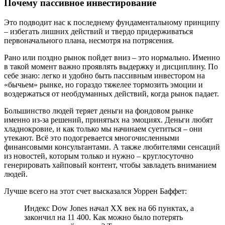
Почему пассивное инвестирование
Это подводит нас к последнему фундаментальному принципу
– избегать лишних действий и твердо придерживаться
первоначального плана, несмотря на потрясения.
Рано или поздно рынок пойдет вниз – это нормально. Именно
в такой момент важно проявлять выдержку и дисциплину. По
себе знаю: легко и удобно быть пассивным инвестором на
«бычьем» рынке, но гораздо тяжелее тормозить эмоции и
воздержаться от необдуманных действий, когда рынок падает.
Большинство людей теряет деньги на фондовом рынке
именно из-за решений, принятых на эмоциях. Деньги любят
хладнокровие, и как только мы начинаем суетиться – они
утекают. Всё это подогревается многочисленными
финансовыми консультантами. А также любителями сенсаций
из новостей, которым только и нужно – круглосуточно
генерировать хайповый контент, чтобы завладеть вниманием
людей.
Лучше всего на этот счет высказался Уоррен Баффет:
Индекс Dow Jones начал XX век на 66 пунктах, а
закончил на 11 400. Как можно было потерять