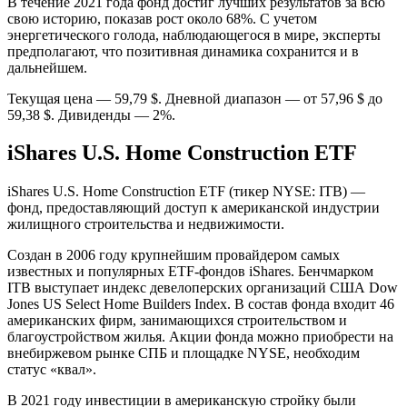
В течение 2021 года фонд достиг лучших результатов за всю
свою историю, показав рост около 68%. С учетом
энергетического голода, наблюдающегося в мире, эксперты
предполагают, что позитивная динамика сохранится и в
дальнейшем.
Текущая цена — 59,79 $. Дневной диапазон — от 57,96 $ до
59,38 $. Дивиденды — 2%.
iShares U.S. Home Construction ETF
iShares U.S. Home Construction ETF (тикер NYSE: ITB) —
фонд, предоставляющий доступ к американской индустрии
жилищного строительства и недвижимости.
Создан в 2006 году крупнейшим провайдером самых
известных и популярных ETF-фондов iShares. Бенчмарком
ITB выступает индекс девелоперских организаций США Dow
Jones US Select Home Builders Index. В состав фонда входит 46
американских фирм, занимающихся строительством и
благоустройством жилья. Акции фонда можно приобрести на
внебиржевом рынке СПБ и площадке NYSE, необходим
статус «квал».
В 2021 году инвестиции в американскую стройку были