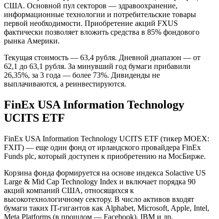
США. Основной пул секторов — здравоохранение,
информационные технологии и потребительские товары
первой необходимости. Приобретение акций FXUS
фактически позволяет вложить средства в 85% фондового
рынка Америки.
Текущая стоимость — 63,4 рубля. Дневной диапазон — от
62,1 до 63,1 рубля. За минувший год бумаги прибавили
26,35%, за 3 года — более 73%. Дивиденды не
выплачиваются, а реинвестируются.
FinEx USA Information Technology
UCITS ETF
FinEx USA Information Technology UCITS ETF (тикер MOEX:
FXIT) — еще один фонд от ирландского провайдера FinEx
Funds plc, который доступен к приобретению на МосБирже.
Корзина фонда формируется на основе индекса Solactive US
Large & Mid Cap Technology Index и включает порядка 90
акций компаний США, относящихся к
высокотехнологичному сектору. В число активов входят
бумаги таких IT-гигантов как Alphabet, Microsoft, Apple, Intel,
Meta Platforms (в прошлом — Facebook), IBM и др.