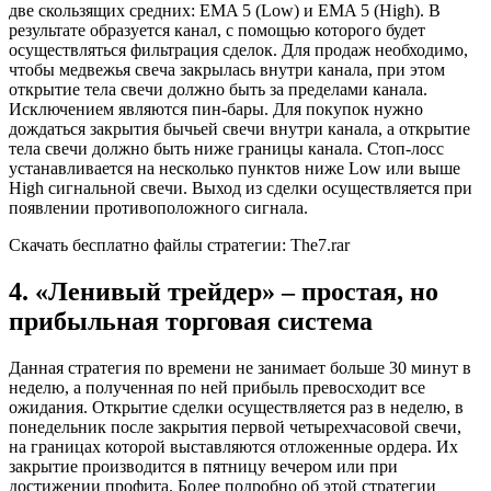
две скользящих средних: EMA 5 (Low) и EMA 5 (High). В
результате образуется канал, с помощью которого будет
осуществляться фильтрация сделок. Для продаж необходимо,
чтобы медвежья свеча закрылась внутри канала, при этом
открытие тела свечи должно быть за пределами канала.
Исключением являются пин-бары. Для покупок нужно
дождаться закрытия бычьей свечи внутри канала, а открытие
тела свечи должно быть ниже границы канала. Стоп-лосс
устанавливается на несколько пунктов ниже Low или выше
High сигнальной свечи. Выход из сделки осуществляется при
появлении противоположного сигнала.
Скачать бесплатно файлы стратегии: The7.rar
4. «Ленивый трейдер» – простая, но
прибыльная торговая система
Данная стратегия по времени не занимает больше 30 минут в
неделю, а полученная по ней прибыль превосходит все
ожидания. Открытие сделки осуществляется раз в неделю, в
понедельник после закрытия первой четырехчасовой свечи,
на границах которой выставляются отложенные ордера. Их
закрытие производится в пятницу вечером или при
достижении профита. Более подробно об этой стратегии