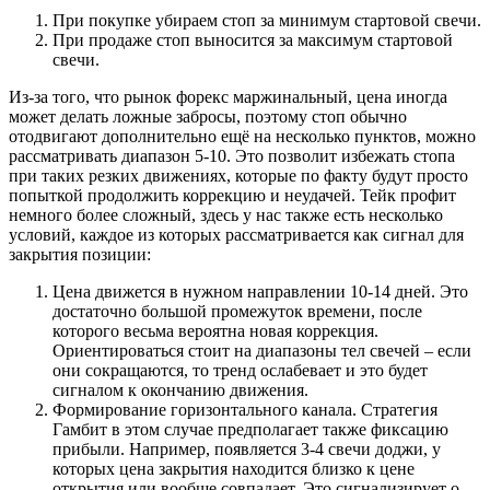
При покупке убираем стоп за минимум стартовой свечи.
При продаже стоп выносится за максимум стартовой
свечи.
Из-за того, что рынок форекс маржинальный, цена иногда
может делать ложные забросы, поэтому стоп обычно
отодвигают дополнительно ещё на несколько пунктов, можно
рассматривать диапазон 5-10. Это позволит избежать стопа
при таких резких движениях, которые по факту будут просто
попыткой продолжить коррекцию и неудачей. Тейк профит
немного более сложный, здесь у нас также есть несколько
условий, каждое из которых рассматривается как сигнал для
закрытия позиции:
Цена движется в нужном направлении 10-14 дней. Это
достаточно большой промежуток времени, после
которого весьма вероятна новая коррекция.
Ориентироваться стоит на диапазоны тел свечей – если
они сокращаются, то тренд ослабевает и это будет
сигналом к окончанию движения.
Формирование горизонтального канала. Стратегия
Гамбит в этом случае предполагает также фиксацию
прибыли. Например, появляется 3-4 свечи доджи, у
которых цена закрытия находится близко к цене
открытия или вообще совпадает. Это сигнализирует о