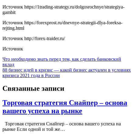
Источник
https://1trading-strategy.ru/dolgosrochnye/strategiya-
gambit
Источник
https://forexprost.ru/dnevnye-strategii-dlya-foreksa-
rejting.html
Источник
http://forex-traider.ru/
Источник
Навигация
Что необходимо знать перед тем, как сделать банковский
вклад
по
88 бизнес идей в кризис — какой бизнес актуален в условиях
записям
кризиса 2021 года в России
Связанные записи
Торговая стратегия Снайпер – основа
вашего успеха на рынке
Торговая стратегия Снайпер – основа вашего успеха на
рынке Если одной и той же…