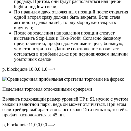
продажу. Притом, они будут располагаться над ценой
hight и под low свечи;
По правилам двух отложенных позиций после открытия
одной вторая сразу должна быть закрыта. Если стала
активной сделка на sell, то buy-stop нужно закрыть
вручную;
После определения направления позиции следует
выставить Stop-Loss и Take-Profit. Согласно базовому
представлению, профит должен иметь цель, большую,
чем стоп в три раза. Данное соотношение позволяет
оставаться в прибыли даже при периодическом наличии
убыточных сделок.
p, blockquote 10,0,0,1,0 —>
Недельная торговля отложенными ордерами
Выявить подходящий размер уровней TP и SL нужно с учетом
каждый валютной пары, ведь он может отличаться. При этом
если трейдер выбирает стоп-лосс около 15ти пунктов, то тейк-
профит расположится за 45 пп.
p, blockquote 11,0,0,0,0 —>