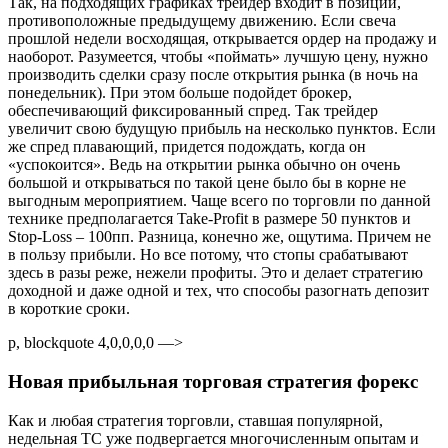
Так, на подходящих графиках трейдер входит в позиции,
противоположные предыдущему движению. Если свеча
прошлой недели восходящая, открывается ордер на продажу и
наоборот. Разумеется, чтобы «поймать» лучшую цену, нужно
производить сделки сразу после открытия рынка (в ночь на
понедельник). При этом больше подойдет брокер,
обеспечивающий фиксированный спред. Так трейдер
увеличит свою будущую прибыль на несколько пунктов. Если
же спред плавающий, придется подождать, когда он
«успокоится». Ведь на открытии рынка обычно он очень
большой и открываться по такой цене было бы в корне не
выгодным мероприятием. Чаще всего по торговли по данной
технике предполагается Take-Profit в размере 50 пунктов и
Stop-Loss – 100пп. Разница, конечно же, ощутима. Причем не
в пользу прибыли. Но все потому, что стопы срабатывают
здесь в разы реже, нежели профиты. Это и делает стратегию
доходной и даже одной и тех, что способы разогнать депозит
в короткие сроки.
p, blockquote 4,0,0,0,0 —>
Новая прибыльная торговая стратегия форекс
Как и любая стратегия торговли, ставшая популярной,
недельная ТС уже подвергается многочисленным опытам и