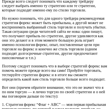
Прежде всего следует понимать что каждому трейдеру
следует выбрать именно ту стратегию или те стратегии,
которые подходят именно ему по стилю торговли.
Но нужно понимать, что для одного трейдера рекомендуемая
стратегия форекс может быть прибыльна, а другой может не
воспринимать выбранный стиль торговли и получать убытки.
Такая ситуация среди читателей сайта не нова: одни пишут,
что получают прибыль по стратегии, другие удивляются как
они это делают и в этом моменте большую роль играет
именно психология форекс, опыт, поставленные цели при
торговле на форекс и конечно же стиль торговли (одним
подходят долгосрочные стратегии, другие предпочитают
пипсовочные и т.п.)
Поэтому следует понимать что в выборе стратегий форекс вам
помочь можете прежде всего вы сами! Пробуйте торговать,
тестируйте стратегии форекс и в итоге вы сможете
определить какой вам стиль торговли больше всего подходит.
Вот они (причем обратите внимание, что это не значит что я
по ним торгую — я лично торгую по своей стратегии и о ней
мы поговорим дальше по тексту):
1. Стратегия форекс “Флаг + ABC” — моя первая прибыльная
торговая система, по которой я начал получать прибыль на