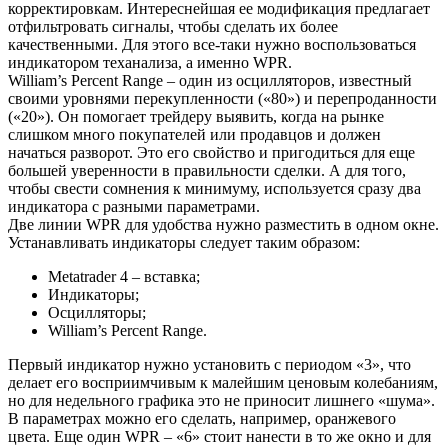
корректировкам. Интереснейшая ее модификация предлагает
отфильтровать сигналы, чтобы сделать их более
качественными. Для этого все-таки нужно воспользоваться
индикатором теханализа, а именно WPR.
William’s Percent Range – один из осцилляторов, известный
своими уровнями перекупленности («80») и перепроданности
(«20»). Он помогает трейдеру выявить, когда на рынке
слишком много покупателей или продавцов и должен
начаться разворот. Это его свойство и пригодиться для еще
большей уверенности в правильности сделки. А для того,
чтобы свести сомнения к минимуму, используется сразу два
индикатора с разными параметрами.
Две линии WPR для удобства нужно разместить в одном окне.
Устанавливать индикаторы следует таким образом:
Metatrader 4 – вставка;
Индикаторы;
Осцилляторы;
William’s Percent Range.
Первый индикатор нужно установить с периодом «3», что
делает его восприимчивым к малейшим ценовым колебаниям,
но для недельного графика это не приносит лишнего «шума».
В параметрах можно его сделать, например, оранжевого
цвета. Еще один WPR – «6» стоит нанести в то же окно и для