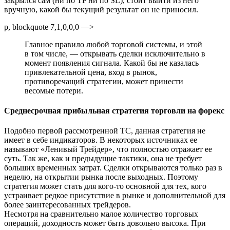
закрылся сам (ни по TP ни по SL), стоит выйти из него
вручную, какой бы текущий результат он не приносил.
p, blockquote 7,1,0,0,0 —>
Главное правило любой торговой системы, и этой
в том числе, — открывать сделки исключительно в
момент появления сигнала. Какой бы не казалась
привлекательной цена, вход в рынок,
противоречащий стратегии, может принести
весомые потери.
Среднесрочная прибыльная стратегия торговли на форекс
Подобно первой рассмотренной ТС, данная стратегия не
имеет в себе индикаторов. В некоторых источниках ее
называют «Ленивый Трейдер», что полностью отражает ее
суть. Так же, как и предыдущие тактики, она не требует
больших временных затрат. Сделки открываются только раз в
неделю, на открытии рынка после выходных. Поэтому
стратегия может стать для кого-то основной для тех, кого
устраивает редкое присутствие в рынке и дополнительной для
более заинтересованных трейдеров.
Несмотря на сравнительно малое количество торговых
операций, доходность может быть довольно высока. При