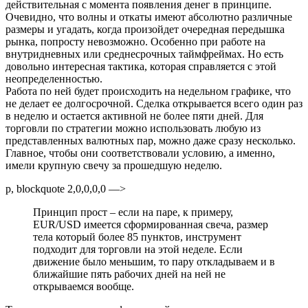
действительная с момента появления денег в принципе.
Очевидно, что волны и откаты имеют абсолютно различные
размеры и угадать, когда произойдет очередная передышка
рынка, попросту невозможно. Особенно при работе на
внутридневных или среднесрочных таймфреймах. Но есть
довольно интересная тактика, которая справляется с этой
неопределенностью.
Работа по ней будет происходить на недельном графике, что
не делает ее долгосрочной. Сделка открывается всего один раз
в неделю и остается активной не более пяти дней. Для
торговли по стратегии можно использовать любую из
представленных валютных пар, можно даже сразу несколько.
Главное, чтобы они соответствовали условию, а именно,
имели крупную свечу за прошедшую неделю.
p, blockquote 2,0,0,0,0 —>
Принцип прост – если на паре, к примеру,
EUR/USD имеется сформированная свеча, размер
тела который более 85 пунктов, инструмент
подходит для торговли на этой неделе. Если
движение было меньшим, то пару откладываем и в
ближайшие пять рабочих дней на ней не
открываемся вообще.