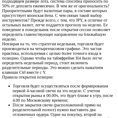
подходящем размере лота, система способна приносить по
50% от депозита ежемесячно. В чем же ее оригинальность?
Приоритетными будут валютные пары, в составе которых
присутствует японская йена. С чем связан такой выбор
инструментов? Прежде всего, с тем, что JPY, в отличие от
остальных валют, легче поддается прогнозу на неделю. Ее
поведение в понедельник после открытия сессии позволяет
определить главенствующее направление на ближайшую
неделю.
Невзирая на то, что стратегия недельная, торговля будет
производиться на четырехчасовом графике. Это частая
практика, используемая с целью более точного входа в
позицию. Однако чтобы на таймфрейме Н4 было легче
определить недельный период, стоит включить
разделительные периоды. Это можно сделать нажатием
клавиши Сtrl вместе с Y.
Правила открытия позиции:
Торговля будет осуществляться после формирования
первой 4-часовой свечи на это неделе. С учетом
открытия рынка в 00.00ч, это будет ближе к утру, после
4.00 по Московскому времени;
После закрытия свечи (расположенной прямо на
разделительной полосе) нужно выставить два
отложенных ордера. Один на покупку, второй на