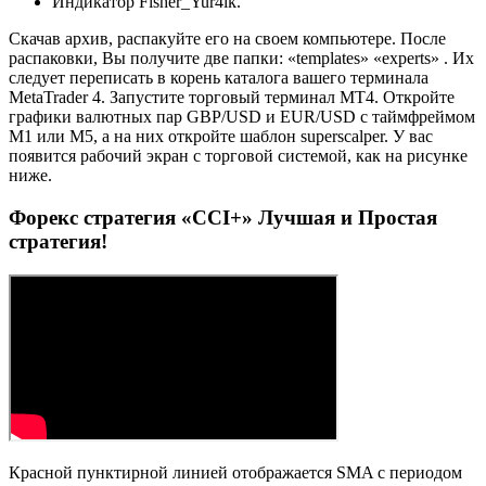
Индикатор Fisher_Yur4ik.
Скачав архив, распакуйте его на своем компьютере. После
распаковки, Вы получите две папки: «templates» «experts» . Их
следует переписать в корень каталога вашего терминала
MetaTrader 4. Запустите торговый терминал MT4. Откройте
графики валютных пар GBP/USD и EUR/USD с таймфреймом
M1 или M5, а на них откройте шаблон superscalper. У вас
появится рабочий экран с торговой системой, как на рисунке
ниже.
Форекс стратегия «CCI+» Лучшая и Простая
стратегия!
Красной пунктирной линией отображается SMA с периодом