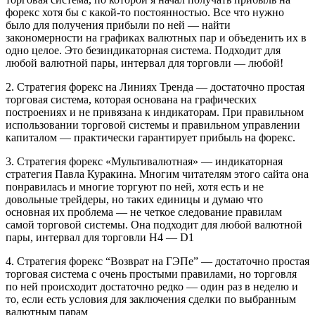
форекс хотя бы с какой-то постоянностью. Все что нужно
было для получения прибыли по ней — найти
закономерности на графиках валютных пар и объеденить их в
одно целое. Это безиндикаторная система. Подходит для
любой валютной пары, интервал для торговли — любой!
2. Стратегия форекс на Линиях Тренда — достаточно простая
торговая система, которая основана на графических
построениях и не привязана к индикаторам. При правильном
использовании торговой системы и правильном управлении
капиталом — практически гарантирует прибыль на форекс.
3. Стратегия форекс «Мультивалютная» — индикаторная
стратегия Павла Куракина. Многим читателям этого сайта она
понравилась и многие торгуют по ней, хотя есть и не
довольные трейдеры, но таких единицы и думаю что
основная их проблема — не четкое следование правилам
самой торговой системы. Она подходит для любой валютной
пары, интервал для торговли H4 — D1
4. Стратегия форекс “Возврат на ГЭПе” — достаточно простая
торговая система с очень простыми правилами, но торговля
по ней происходит достаточно редко — один раз в неделю и
то, если есть условия для заключения сделки по выбранным
валютным парам