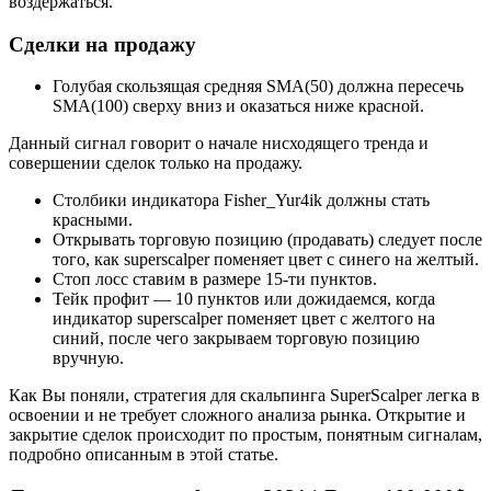
воздержаться.
Сделки на продажу
Голубая скользящая средняя SMA(50) должна пересечь
SMA(100) сверху вниз и оказаться ниже красной.
Данный сигнал говорит о начале нисходящего тренда и
совершении сделок только на продажу.
Столбики индикатора Fisher_Yur4ik должны стать
красными.
Открывать торговую позицию (продавать) следует после
того, как superscalper поменяет цвет с синего на желтый.
Стоп лосс ставим в размере 15-ти пунктов.
Тейк профит — 10 пунктов или дожидаемся, когда
индикатор superscalper поменяет цвет с желтого на
синий, после чего закрываем торговую позицию
вручную.
Как Вы поняли, стратегия для скальпинга SuperScalper легка в
освоении и не требует сложного анализа рынка. Открытие и
закрытие сделок происходит по простым, понятным сигналам,
подробно описанным в этой статье.