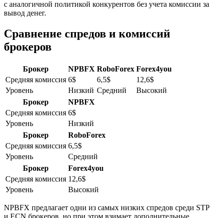
с аналогичной политикой конкурентов без учета комиссии за
вывод денег.
Сравнение спредов и комиссий
брокеров
Брокер
NPBFX
RoboForex
Forex4you
Средняя комиссия
6$
6,5$
12,6$
Уровень
Низкий
Средний
Высокий
Брокер
NPBFX
Средняя комиссия
6$
Уровень
Низкий
Брокер
RoboForex
Средняя комиссия
6,5$
Уровень
Средний
Брокер
Forex4you
Средняя комиссия
12,6$
Уровень
Высокий
NPBFX предлагает одни из самых низких спредов среди STP
и ECN брокеров, но при этом взимает дополнительные