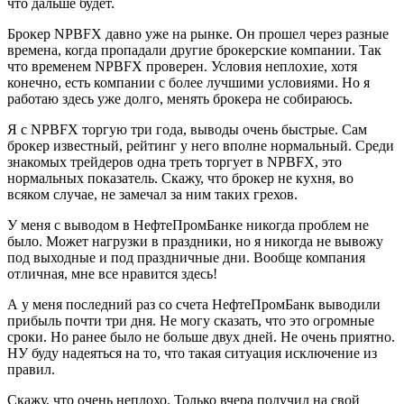
что дальше будет.
Брокер NPBFX давно уже на рынке. Он прошел через разные
времена, когда пропадали другие брокерские компании. Так
что временем NPBFX проверен. Условия неплохие, хотя
конечно, есть компании с более лучшими условиями. Но я
работаю здесь уже долго, менять брокера не собираюсь.
Я с NPBFX торгую три года, выводы очень быстрые. Сам
брокер известный, рейтинг у него вполне нормальный. Среди
знакомых трейдеров одна треть торгует в NPBFX, это
нормальных показатель. Скажу, что брокер не кухня, во
всяком случае, не замечал за ним таких грехов.
У меня с выводом в НефтеПромБанке никогда проблем не
было. Может нагрузки в праздники, но я никогда не вывожу
под выходные и под праздничные дни. Вообще компания
отличная, мне все нравится здесь!
А у меня последний раз со счета НефтеПромБанк выводили
прибыль почти три дня. Не могу сказать, что это огромные
сроки. Но ранее было не больше двух дней. Не очень приятно.
НУ буду надеяться на то, что такая ситуация исключение из
правил.
Скажу, что очень неплохо. Только вчера получил на свой