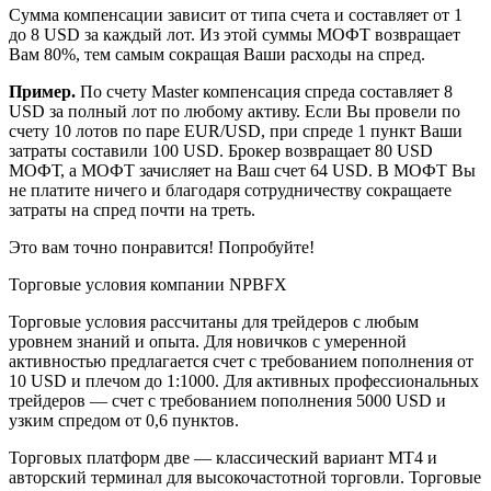
Сумма компенсации зависит от типа счета и составляет от 1
до 8 USD за каждый лот. Из этой суммы МОФТ возвращает
Вам 80%, тем самым сокращая Ваши расходы на спред.
Пример.
По счету Master компенсация спреда составляет 8
USD за полный лот по любому активу. Если Вы провели по
счету 10 лотов по паре EUR/USD, при спреде 1 пункт Ваши
затраты составили 100 USD. Брокер возвращает 80 USD
МОФТ, а МОФТ зачисляет на Ваш счет 64 USD. В МОФТ Вы
не платите ничего и благодаря сотрудничеству сокращаете
затраты на спред почти на треть.
Это вам точно понравится! Попробуйте!
Торговые условия компании NPBFX
Торговые условия рассчитаны для трейдеров с любым
уровнем знаний и опыта. Для новичков с умеренной
активностью предлагается счет с требованием пополнения от
10 USD и плечом до 1:1000. Для активных профессиональных
трейдеров — счет с требованием пополнения 5000 USD и
узким спредом от 0,6 пунктов.
Торговых платформ две — классический вариант МТ4 и
авторский терминал для высокочастотной торговли. Торговые