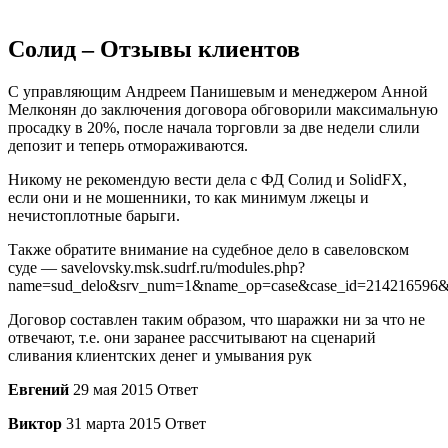
Солид – Отзывы клиентов
С управляющим Андреем Панишевым и менеджером Анной
Мелконян до заключения договора обговорили максимальную
просадку в 20%, после начала торговли за две недели слили
депозит и теперь отмораживаются.
Никому не рекомендую вести дела с ФД Солид и SolidFX,
если они и не мошенники, то как минимум лжецы и
нечистоплотные барыги.
Также обратите внимание на судебное дело в савеловском
суде — savelovsky.msk.sudrf.ru/modules.php?
name=sud_delo&srv_num=1&name_op=case&case_id=214216596&
Договор составлен таким образом, что шаражки ни за что не
отвечают, т.е. они заранее рассчитывают на сценарий
сливания клиентских денег и умывания рук
Евгений
29 мая 2015 Ответ
Виктор
31 марта 2015 Ответ