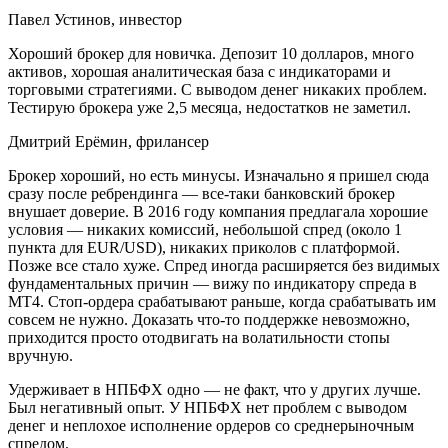
Павел Устинов, инвестор
Хороший брокер для новичка. Депозит 10 долларов, много
активов, хорошая аналитическая база с индикаторами и
торговыми стратегиями. С выводом денег никаких проблем.
Тестирую брокера уже 2,5 месяца, недостатков не заметил.
Дмитрий Ерёмин, фрилансер
Брокер хороший, но есть минусы. Изначально я пришел сюда
сразу после ребрендинга — все-таки банковский брокер
внушает доверие. В 2016 году компания предлагала хорошие
условия — никаких комиссий, небольшой спред (около 1
пункта для EUR/USD), никаких приколов с платформой.
Позже все стало хуже. Спред иногда расширяется без видимых
фундаментальных причин — вижу по индикатору спреда в
МТ4. Стоп-ордера срабатывают раньше, когда срабатывать им
совсем не нужно. Доказать что-то поддержке невозможно,
приходится просто отодвигать на волатильности стопы
вручную.
Удерживает в НПБФХ одно — не факт, что у других лучше.
Был негативный опыт. У НПБФХ нет проблем с выводом
денег и неплохое исполнение ордеров со среднерыночным
спредом.