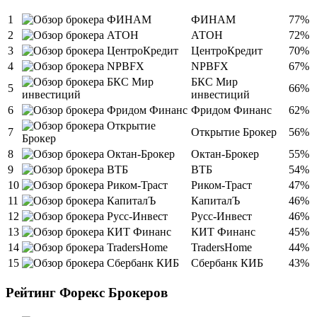
1
ФИНАМ
77%
2
АТОН
72%
3
ЦентроКредит
70%
4
NPBFX
67%
БКС Мир
5
66%
инвестиций
6
Фридом Финанс
62%
7
Открытие Брокер
56%
8
Октан-Брокер
55%
9
ВТБ
54%
10
Риком-Траст
47%
11
КапиталЪ
46%
12
Русс-Инвест
46%
13
КИТ Финанс
45%
14
TradersHome
44%
15
Сбербанк КИБ
43%
Рейтинг Форекс Брокеров