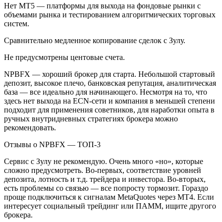
Нет МТ5 — платформы для выхода на фондовые рынки с
объемами рынка и тестированием алгоритмических торговых
систем.
Сравнительно медленное копирование сделок с Зулу.
Не предусмотрены центовые счета.
NPBFX — хороший брокер для старта. Небольшой стартовый
депозит, высокое плечо, банковская репутация, аналитическая
база — все идеально для начинающего. Несмотря на то, что
здесь нет выхода на ECN-сети и компания в меньшей степени
подходит для применения советников, для наработки опыта в
ручных внутридневных стратегиях брокера можно
рекомендовать.
Отзывы о NPBFX — ТОП-3
Сервис с Зулу не рекомендую. Очень много «но», которые
сложно предусмотреть. Во-первых, соответствие уровней
депозита, лотность и т.д. трейдера и инвестора. Во-вторых,
есть проблемы со связью — все попросту тормозит. Гораздо
проще подключиться к сигналам MetaQuotes через МТ4. Если
интересует социальный трейдинг или ПАММ, ищите другого
брокера.