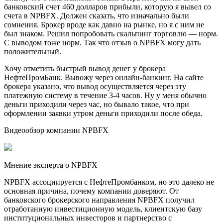
банковский счет 460 долларов прибыли, которую я вывел со
счета в NPBFX. Должен сказать, что изначально были
сомнения. Брокер вроде как давно на рынке, но я с ним не
был знаком. Решил попробовать скальпинг торговлю — норм.
С выводом тоже норм. Так что отзыв о NPBFX могу дать
положительный.
Хочу отметить быстрый вывод денег у брокера
НефтеПромБанк. Вывожу через онлайн-банкинг. На сайте
брокера указано, что вывод осуществляется через эту
платежную систему в течение 3-4 часов. Ну у меня обычно
деньги приходили через час, но бывало такое, что при
оформлении заявки утром деньги приходили после обеда.
Видеообзор компании NPBFX
Мнение эксперта о NPBFX
NPBFX ассоциируется с НефтеПромбанком, но это далеко не
основная причина, почему компании доверяют. От
банковского брокерского направления NPBFX получил
отработанную инвестиционную модель, клиентскую базу
институциональных инвесторов и партнерство с