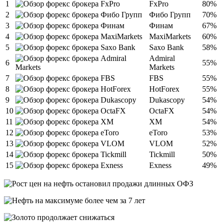
1
FxPro
80%
2
Фибо Групп
70%
3
Финам
67%
4
MaxiMarkets
60%
5
Saxo Bank
58%
Admiral
6
55%
Markets
7
FBS
55%
8
HotForex
55%
9
Dukascopy
54%
10
OctaFX
54%
11
XM
54%
12
eToro
53%
13
VLOM
52%
14
Tickmill
50%
15
Exness
49%