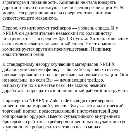
агрегаторами ликвидности. Компания не стала внедрять
дорогостоящую и сложную с точки зрения реализации ECN-
модель, сосредоточившись на совершенствовании уже
существующего механизма.
Первое, что интересует трейдеров — уровень спреда. И у
NPBFX он действительно невысокий по большинству
инструментов — в среднем 0,8-1,3 пункта. Хотя по отдельным
активам встречается завышенный спред. Но этот момент
компенсируется другими преимуществами. Например,
аналитической базой.
К стандартному набору обучающих материалов NPBFX
добавил уникальную фишку — более 50 торговых систем,
оптимизированных под конкретные рыночные ситуации. Они
не идеальны, но если Вы — начинающий трейдер,
используйте их в качестве базы. Их можно немного
доработать и превратить в полноценный рабочий инструмент.
Партнерство NPBFX и ZuluTrade выводит трейдеров и
инвесторов на мировой уровень. Зулу — это аналитический
торговый портал, предоставляющий инструментарий для
копирования ордеров. Вместо субъективного внутреннего
брокерского рейтинга трейдеров инвесторы получают доступ
к миллионам трейдерских счетов со всего мира с