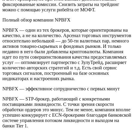
фиксированные комиссии. Снизить затраты на трейдинг
можно с помощью услуги рибейта от МОФТ.
Полный обзор компании NPBFX
NPBFX — один из тех брокеров, которые ориентированы на
качество, а не на количество. Арсенал торговых инструментов
относительно небольшой — до 50-ти валютных пар, немного
активов товарно-сырьевых и фондовых рынков. И только
недавно в него были добавлены криптовалюты. Компания
идет по пути совершенствования качества предоставляемых
услуг — оптимизирует партнерство с ЗулуТрейд, расширяет
количество авторских стратегий и т.д. Есть свой сервис
торговых сигналов, построенный на базе основных
индикаторах и настроениях рынка.
NPBFX — эффективное сотрудничество с первых минут
NPBFX — STP-брокер, работающий с конкретными
поставщиками ликвидности. С точки зрения скорости
обработки ордеров это минус. Тем не менее, компания вполне
успешно конкурирует с ECN-брокерами благодаря банковской
системе управления потоком ликвидности и выходом на
банки Tier 1.