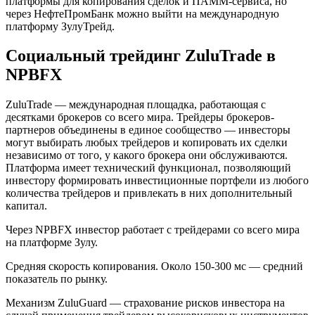
платформы для копирования сделок и ПАММ-сервиса, но
через НефтеПромБанк можно выйти на международную
платформу ЗулуТрейд.
Социальный трейдинг ZuluTrade в
NPBFX
ZuluTrade — международная площадка, работающая с
десятками брокеров со всего мира. Трейдеры брокеров-
партнеров объединены в единое сообщество — инвесторы
могут выбирать любых трейдеров и копировать их сделки
независимо от того, у какого брокера они обслуживаются.
Платформа имеет технический функционал, позволяющий
инвестору формировать инвестиционные портфели из любого
количества трейдеров и привлекать в них дополнительный
капитал.
Через NPBFX инвестор работает с трейдерами со всего мира
на платформе Зулу.
Средняя скорость копирования. Около 150-300 мс — средний
показатель по рынку.
Механизм ZuluGuard — страхование рисков инвестора на