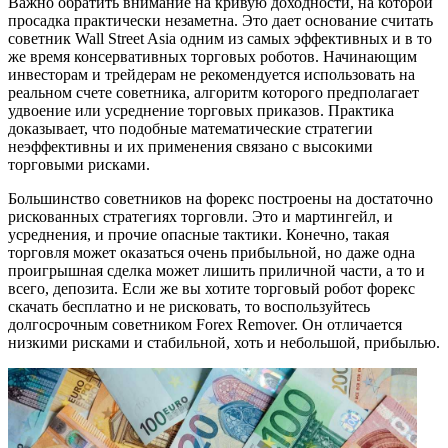
Важно обратить внимание на кривую доходности, на которой
просадка практически незаметна. Это дает основание считать
советник Wall Street Asia одним из самых эффективных и в то
же время консервативных торговых роботов. Начинающим
инвесторам и трейдерам не рекомендуется использовать на
реальном счете советника, алгоритм которого предполагает
удвоение или усреднение торговых приказов. Практика
доказывает, что подобные математические стратегии
неэффективны и их применения связано с высокими
торговыми рисками.
Большинство советников на форекс построены на достаточно
рискованных стратегиях торговли. Это и мартингейл, и
усреднения, и прочие опасные тактики. Конечно, такая
торговля может оказаться очень прибыльной, но даже одна
проигрышная сделка может лишить приличной части, а то и
всего, депозита. Если же вы хотите торговый робот форекс
скачать бесплатно и не рисковать, то воспользуйтесь
долгосрочным советником Forex Remover. Он отличается
низкими рисками и стабильной, хоть и небольшой, прибылью.