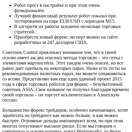
Робот прост в настройке и при этом очень
функционален.
Лучший финансовый результат робот показал при
тестировании на паре EUR/USD с периодом М15.
В алгоритм их работы заложено несколько торговых
стратегий.
Приобрести новый форекс эксперт можно на сайте
разработчика за 247 долларов США.
Советник Control привлекает внимание тем, что в своей
основе имеет аж два опасных метода торговли – это сетка с
элементами мартингейла. Этот тандем очень опасен, но все
равно дает прибыль на некоторых парах. Ниже есть тесты на
рекомендованных валютных парах, вы можете ознакомиться
со всеми. Представляю вам еще один удачный проект 2015
года в сфере торговых роботов для форекс – безубыточный
советник ASIA. Свое название он получил благодаря времени
своей торговли – он торгует исключительно в Азиатскую
сессию.
Большинство форекс трейдеров, особенно начинающих, хотят
заработать на трейдинге как можно больше, и как можно
быстрее. Огромные доходы импонируют всем, но при этом
многих отпугивают высокие риски. Если мы говорим о
советниках в основе которых лежит Мартингейл, то фраза