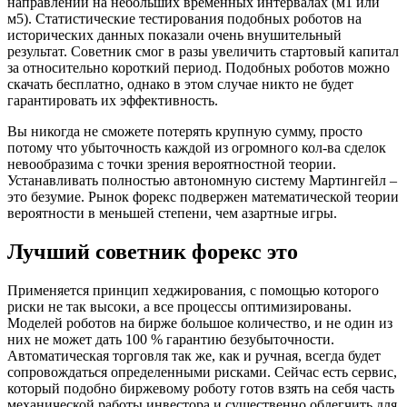
направлении на небольших временных интервалах (м1 или
м5). Статистические тестирования подобных роботов на
исторических данных показали очень внушительный
результат. Советник смог в разы увеличить стартовый капитал
за относительно короткий период. Подобных роботов можно
скачать бесплатно, однако в этом случае никто не будет
гарантировать их эффективность.
Вы никогда не сможете потерять крупную сумму, просто
потому что убыточность каждой из огромного кол-ва сделок
невообразима с точки зрения вероятностной теории.
Устанавливать полностью автономную систему Мартингейл –
это безумие. Рынок форекс подвержен математической теории
вероятности в меньшей степени, чем азартные игры.
Лучший советник форекс это
Применяется принцип хеджирования, с помощью которого
риски не так высоки, а все процессы оптимизированы.
Моделей роботов на бирже большое количество, и не один из
них не может дать 100 % гарантию безубыточности.
Автоматическая торговля так же, как и ручная, всегда будет
сопровождаться определенными рисками. Сейчас есть сервис,
который подобно биржевому роботу готов взять на себя часть
механической работы инвестора и существенно облегчить для