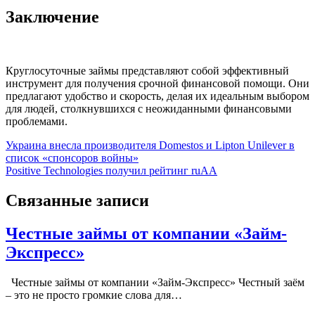
Заключение
Круглосуточные займы представляют собой эффективный
инструмент для получения срочной финансовой помощи. Они
предлагают удобство и скорость, делая их идеальным выбором
для людей, столкнувшихся с неожиданными финансовыми
проблемами.
Навигация
Украина внесла производителя Domestos и Lipton Unilever в
список «спонсоров войны»
по
Positive Technologies получил рейтинг ruAA
записям
Связанные записи
Честные займы от компании «Займ-
Экспресс»
Честные займы от компании «Займ-Экспресс» Честный заём
– это не просто громкие слова для…