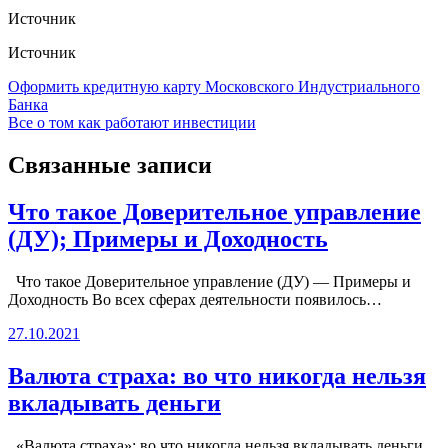
Источник
Источник
Навигация
Оформить кредитную карту Московского Индустриального
Банка
по
Все о том как работают инвестиции
записям
Связанные записи
Что такое Доверительное управление
(ДУ); Примеры и Доходность
Что такое Доверительное управление (ДУ) — Примеры и
Доходность Во всех сферах деятельности появилось…
27.10.2021
Валюта страха: во что никогда нельзя
вкладывать деньги
«Валюта страха»: во что никогда нельзя вкладывать деньги