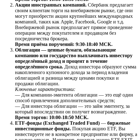
Акции иностранных компаний.
Сбербанк предлагает
своим клиентам торги на внебиржевом рынке, где они
могут приобрести акции крупнейших международных
компаний, таких как Apple, Facebook, Google и т.д.
Внебиржевой рынок предполагает прямое проведение
операции между покупателем и продавцом без
посредничества брокера.
Время приёма поручений: 9:30-18:40 МСК.
Облигации — ценные бумаги, обязывающие
компанию или государство выплачивать инвестору
определённый доход и процент в течение
определённого срока.
Доход инвестора образуют сумма
накопленного купонного дохода за период владения
облигацией и разница между ценами покупки и
продажи облигации.
Ключевые характеристики:
— Для компании-эмитента облигации — это ещё один
способ привлечения дополнительных средств;
— Для инвестора облигации — это займ эмитенту, за
который впоследствии он получит вознаграждение.
Время торгов: 10:00-18:50 МСК.
ETF-фонды (Exchanged Traded Fund)
—
биржевые
инвестиционные фонды.
Покупая акцию ETF, Вы
инвестируете не в конкретное предприятие или фирму, а
в целую отрасль. Например, покупая акцию ETF FXIT,