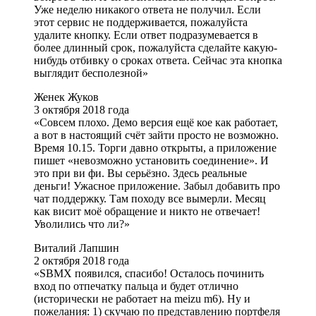
Уже неделю никакого ответа не получил. Если
этот сервис не поддерживается, пожалуйста
удалите кнопку. Если ответ подразумевается в
более длинный срок, пожалуйста сделайте какую-
нибудь отбивку о сроках ответа. Сейчас эта кнопка
выглядит бесполезной»
Женек Жуков
3 октября 2018 года
«Совсем плохо. Демо версия ещё кое как работает,
а вот в настоящий счёт зайти просто не возможно.
Время 10.15. Торги давно открыты, а приложение
пишет «невозможно установить соединение». И
это при ви фи. Вы серьёзно. Здесь реальные
деньги! Ужасное приложение. Забыл добавить про
чат поддержку. Там походу все вымерли. Месяц
как висит моё обращение и никто не отвечает!
Уволились что ли?»
Виталий Лапшин
2 октября 2018 года
«SBMX появился, спасибо! Осталось починить
вход по отпечатку пальца и будет отлично
(исторически не работает на meizu m6). Ну и
пожелания: 1) скучаю по представлению портфеля