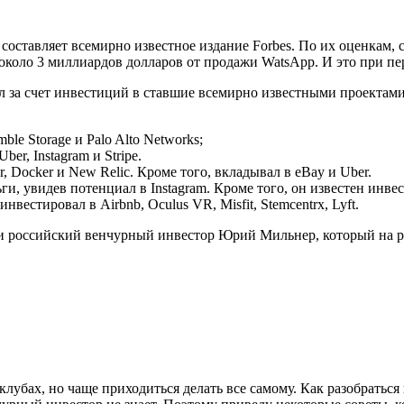
составляет всемирно известное издание Forbes. По их оценкам
около 3 миллиардов долларов от продажи WatsApp. И это при пе
л за счет инвестиций в ставшие всемирно известными проектами 
e Storage и Palo Alto Networks;
er, Instagram и Stripe.
 Docker и New Relic. Кроме того, вкладывал в eBay и Uber.
, увидев потенциал в Instagram. Кроме того, он известен инвест
стировал в Airbnb, Oculus VR, Misfit, Stemcentrx, Lyft.
и российский венчурный инвестор Юрий Мильнер, который на ран
лубах, но чаще приходиться делать все самому. Как разобраться