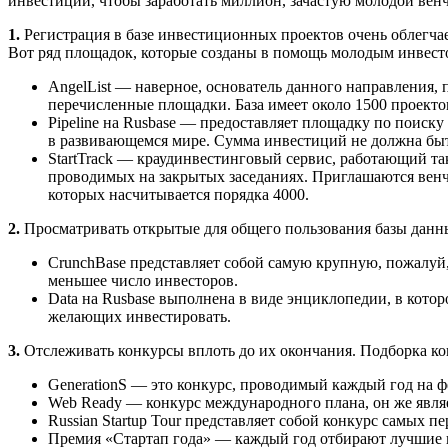
инвестиций, чтобы заработать миллион, зачастую молодой вен
1.
Регистрация в базе инвестиционных проектов очень облегчае
Вот ряд площадок, которые созданы в помощь молодым инвест
AngelList — наверное, основатель данного направления,
перечисленные площадки. База имеет около 1500 проект
Pipeline на Rusbase — предоставляет площадку по поис
в развивающемся мире. Сумма инвестиций не должна быт
StartTrack — краудинвестинговый сервис, работающий та
проводимых на закрытых заседаниях. Приглашаются венчу
которых насчитывается порядка 4000.
2.
Просматривать открытые для общего пользования базы данн
CrunchBase представляет собой самую крупную, пожалуй,
меньшее число инвесторов.
Data на Rusbase выполнена в виде энциклопедии, в кото
желающих инвестировать.
3.
Отслеживать конкурсы вплоть до их окончания. Подборка ко
GenerationS — это конкурс, проводимый каждый год на ф
Web Ready — конкурс международного плана, он же явл
Russian Startup Tour представляет собой конкурс самых 
Премия «Стартап года» — каждый год отбирают лучшие п