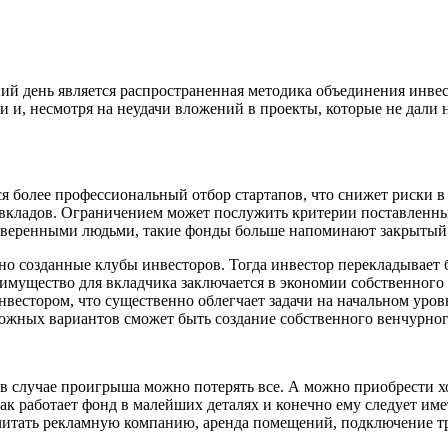
 день является распространенная методика объединения инвес
и и, несмотря на неудачи вложений в проекты, которые не дали
 более профессиональный отбор стартапов, что снижет риски в 
вкладов. Ограничением может послужить критерии поставленные
роверенными людьми, такие фонды больше напоминают закрытый
о созданные клубы инвесторов. Тогда инвестор перекладывает 
мущество для вкладчика заключается в экономии собственного в
инвестором, что существенно облегчает задачи на начальном уро
ожных вариантов сможет быть создание собственного венчурног
 в случае проигрыша можно потерять все. А можно приобрести 
 как работает фонд в малейших деталях и конечно ему следует и
читать рекламную компанию, аренда помещений, подключение тре