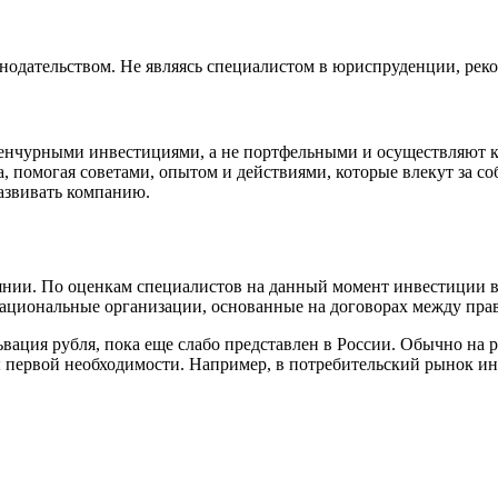
нодательством. Не являясь специалистом в юриспруденции, рек
нчурными инвестициями, а не портфельными и осуществляют ко
, помогая советами, опытом и действиями, которые влекут за с
развивать компанию.
янии. По оценкам специалистов на данный момент инвестиции в
ациональные организации, основанные на договорах между прав
львация рубля, пока еще слабо представлен в России. Обычно на
 первой необходимости. Например, в потребительский рынок ин