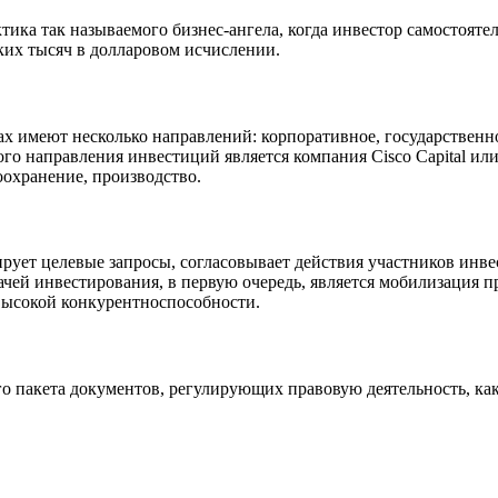
ика так называемого бизнес-ангела, когда инвестор самостояте
ьких тысяч в долларовом исчислении.
 имеют несколько направлений: корпоративное, государственно
 направления инвестиций является компания Cisco Capital или 
оохранение, производство.
рует целевые запросы, согласовывает действия участников инвес
ачей инвестирования, в первую очередь, является мобилизация 
высокой конкурентноспособности.
 пакета документов, регулирующих правовую деятельность, как 