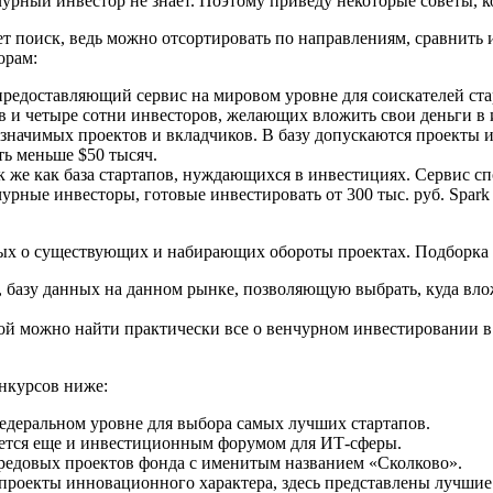
чурный инвестор не знает. Поэтому приведу некоторые советы, 
т поиск, ведь можно отсортировать по направлениям, сравнить 
орам:
 предоставляющий сервис на мировом уровне для соискателей ста
ов и четыре сотни инвесторов, желающих вложить свои деньги 
ку значимых проектов и вкладчиков. В базу допускаются проект
ь меньше $50 тысяч.
к же как база стартапов, нуждающихся в инвестициях. Сервис 
рные инвесторы, готовые инвестировать от 300 тыс. руб. Spark
ых о существующих и набирающих обороты проектах. Подборка 
 базу данных на данном рынке, позволяющую выбрать, куда влож
рой можно найти практически все о венчурном инвестировании в
нкурсов ниже:
едеральном уровне для выбора самых лучших стартапов.
яется еще и инвестиционным форумом для ИТ-сферы.
передовых проектов фонда с именитым названием «Сколково».
роекты инновационного характера, здесь представлены лучшие