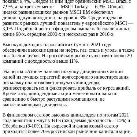
показал 9,4%. Следом за ним идет бразильский MSCI Brazil с
7,9%, а на третьем месте — MSCI Turkey — 6,3%. Общий
индекс развивающихся рынков MSCI EM обеспечил
дивидендную доходность на уровне 3%. Среди индексов
развитых рынков лучший показатель у европейского MSCI —
3,1%. Подобный рост на фондовом рынке наблюдали лишь в
конце 90-х, середине 2000-х и несколько раз в 2010-х.
Высокую доходность российских бумаг в 2021 году
обеспечили высокие цены на нефть, газ, сталь и уголь, а также
ослабление рубля. На российском рынке существует около 20
компаний с доходностью выше 11%.
Эксперты «Атона» назвали покупку дивидендных акций
одной из лучших стратегий долгосрочного инвестирования,
поскольку она позволяет получать дивиденды,
реинвестировать их и фиксировать прибыль от курса акций.
Кроме того, дивидендные акции менее волатильны по
сравнению с быстро растущими компаниями, не
выплачивающими дивиденды.
В финансовом секторе высоких дивидендов по итогам 2021
года аналитики ждут у ВТБ (ожидаемая доходность – 14%) и
Сбербанка (8-10%). На сырьевой и финансовый сектор
приходится более 70% российской рыночной капитализации.