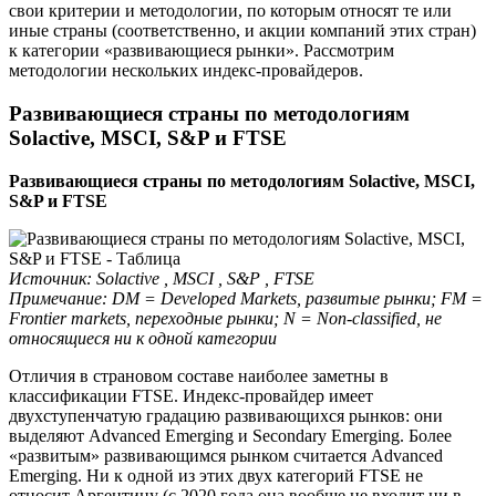
свои критерии и методологии, по которым относят те или
иные страны (соответственно, и акции компаний этих стран)
к категории «развивающиеся рынки». Рассмотрим
методологии нескольких индекс-провайдеров.
Развивающиеся страны по методологиям
Solactive, MSCI, S&P и FTSE
Развивающиеся страны по методологиям Solactive, MSCI,
S&P и FTSE
Источник: Solactive , MSCI , S&P , FTSE
Примечание: DM = Developed Markets, развитые рынки; FM =
Frontier markets, переходные рынки; N = Non-classified, не
относящиеся ни к одной категории
Отличия в страновом составе наиболее заметны в
классификации FTSE. Индекс-провайдер имеет
двухступенчатую градацию развивающихся рынков: они
выделяют Advanced Emerging и Secondary Emerging. Более
«развитым» развивающимся рынком считается Advanced
Emerging. Ни к одной из этих двух категорий FTSE не
относит Аргентину (с 2020 года она вообще не входит ни в