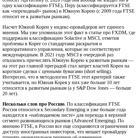
одну классификацию FTSE), Перу (классифицируется FTSE
как «переходный» рынок) и Южную Корею (c 2009 года FTSE
относит ее к развитым рынкам).
Насчет Южной Кореи у индекс-провайдеров нет единого
мнения. Мы уже упоминали этот факт в статье про FXDM, где
поддержали классификацию Solactive и MSCI, отметив
проблемы в Корее со стандартами раскрытия и
корпоративного управления, которые не соответствуют
международным. В 2021 году MSCI в очередной раз
отказались причислять Южную Корею к развитым рынкам —
на этот раз главной преградой стал запрет властей Кореи на
короткие сделки с ценными бумагами (short selling).
Интересно, что в методологии FTSE этот критерий также
учитывается, но Южная Корея у них уже больше 10 лет
относится к развитым рынкам (а у S&P Dow Jones — больше
20 лет).
Несколько слов про Россию
. По классификации FTSE
Россия относится к Secondary Emerging и уже больше года
находится в «наблюдаемом листе» для перехода в верхний
сегмент развивающихся рынков (Advanced Emerging). По
мнению FTSE, в России все еще сохраняются ограничения по
доступу иностранных инвесторов, что мешает провайдеру
принять окончательное решение об изменении