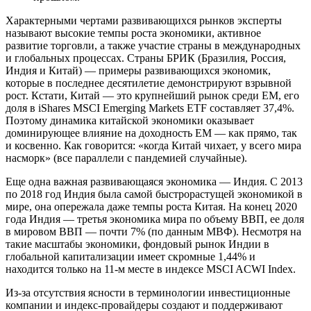
Характерными чертами развивающихся рынков эксперты
называют высокие темпы роста экономики, активное
развитие торговли, а также участие страны в международных
и глобальных процессах. Страны БРИК (Бразилия, Россия,
Индия и Китай) — примеры развивающихся экономик,
которые в последнее десятилетие демонстрируют взрывной
рост. Кстати, Китай — это крупнейший рынок среди EM, его
доля в iShares MSCI Emerging Markets ETF составляет 37,4%.
Поэтому динамика китайской экономики оказывает
доминирующее влияние на доходность EM — как прямо, так
и косвенно. Как говорится: «когда Китай чихает, у всего мира
насморк» (все параллели с пандемией случайные).
Еще одна важная развивающаяся экономика — Индия. С 2013
по 2018 год Индия была самой быстрорастущей экономикой в ​​
мире, она опережала даже темпы роста Китая. На конец 2020
года Индия — третья экономика мира по объему ВВП, ее доля
в мировом ВВП — почти 7% (по данным МВФ). Несмотря на
такие масштабы экономики, фондовый рынок Индии в
глобальной капитализации имеет скромные 1,44% и
находится только на 11-м месте в индексе MSCI ACWI Index.
Из-за отсутствия ясности в терминологии инвестиционные
компании и индекс-провайдеры создают и поддерживают