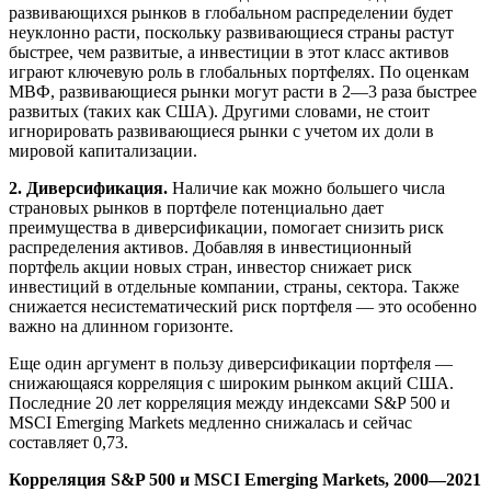
развивающихся рынков в глобальном распределении будет
неуклонно расти, поскольку развивающиеся страны растут
быстрее, чем развитые, а инвестиции в этот класс активов
играют ключевую роль в глобальных портфелях. По оценкам
МВФ, развивающиеся рынки могут расти в 2—3 раза быстрее
развитых (таких как США). Другими словами, не стоит
игнорировать развивающиеся рынки с учетом их доли в
мировой капитализации.
2. Диверсификация.
Наличие как можно большего числа
страновых рынков в портфеле потенциально дает
преимущества в диверсификации, помогает снизить риск
распределения активов. Добавляя в инвестиционный
портфель акции новых стран, инвестор снижает риск
инвестиций в отдельные компании, страны, сектора. Также
снижается несистематический риск портфеля — это особенно
важно на длинном горизонте.
Еще один аргумент в пользу диверсификации портфеля —
снижающаяся корреляция с широким рынком акций США.
Последние 20 лет корреляция между индексами S&P 500 и
MSCI Emerging Markets медленно снижалась и сейчас
составляет 0,73.
Корреляция S&P 500 и MSCI Emerging Markets, 2000—2021