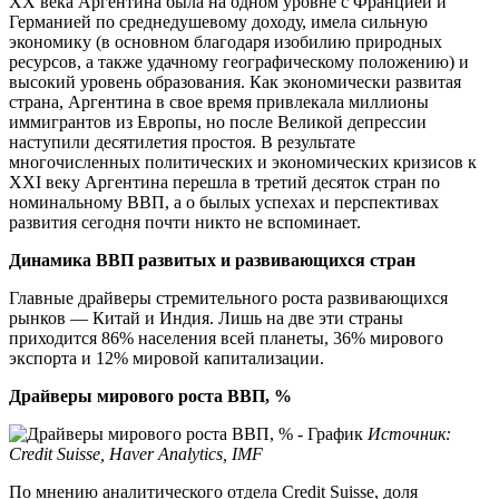
XX века Аргентина была на одном уровне с Францией и
Германией по среднедушевому доходу, имела сильную
экономику (в основном благодаря изобилию природных
ресурсов, а также удачному географическому положению) и
высокий уровень образования. Как экономически развитая
страна, Аргентина в свое время привлекала миллионы
иммигрантов из Европы, но после Великой депрессии
наступили десятилетия простоя. В результате
многочисленных политических и экономических кризисов к
XXI веку Аргентина перешла в третий десяток стран по
номинальному ВВП, а о былых успехах и перспективах
развития сегодня почти никто не вспоминает.
Динамика ВВП развитых и развивающихся стран
Главные драйверы стремительного роста развивающихся
рынков — Китай и Индия. Лишь на две эти страны
приходится 86% населения всей планеты, 36% мирового
экспорта и 12% мировой капитализации.
Драйверы мирового роста ВВП, %
Источник:
Credit Suisse, Haver Analytics, IMF
По мнению аналитического отдела Credit Suisse, доля