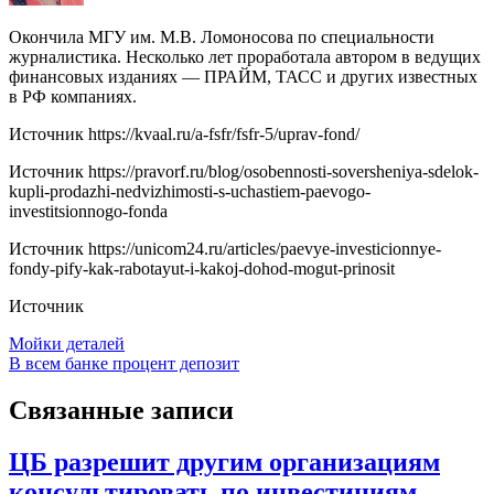
Окончила МГУ им. М.В. Ломоносова по специальности
журналистика. Несколько лет проработала автором в ведущих
финансовых изданиях — ПРАЙМ, ТАСС и других известных
в РФ компаниях.
Источник
https://kvaal.ru/a-fsfr/fsfr-5/uprav-fond/
Источник
https://pravorf.ru/blog/osobennosti-soversheniya-sdelok-
kupli-prodazhi-nedvizhimosti-s-uchastiem-paevogo-
investitsionnogo-fonda
Источник
https://unicom24.ru/articles/paevye-investicionnye-
fondy-pify-kak-rabotayut-i-kakoj-dohod-mogut-prinosit
Источник
Навигация
Мойки деталей
В всем банке процент депозит
по
записям
Связанные записи
ЦБ разрешит другим организациям
консультировать по инвестициям