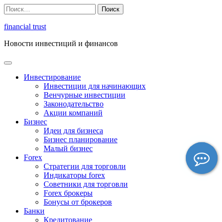
Перейти
Найти:
к
содержимому
financial trust
Новости инвестиций и финансов
Инвестирование
Инвестиции для начинающих
Венчурные инвестиции
Законодательство
Акции компаний
Бизнес
Идеи для бизнеса
Бизнес планирование
Малый бизнес
Forex
Стратегии для торговли
Индикаторы forex
Советники для торговли
Forex брокеры
Бонусы от брокеров
Банки
Кредитование