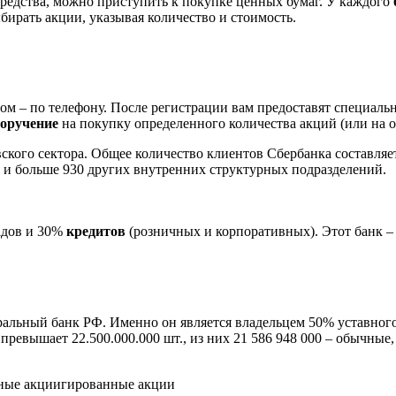
средства, можно приступить к покупке ценных бумаг. У каждого
бирать акции, указывая количество и стоимость.
 – по телефону. После регистрации вам предоставят специальн
оручение
на покупку определенного количества акций (или на 
кого сектора. Общее количество клиентов Сбербанка составляет
 и больше 930 других внутренних структурных подразделений.
адов и 30%
кредитов
(розничных и корпоративных). Этот банк –
альный банк РФ. Именно он является владельцем 50% уставного
 превышает 22.500.000.000 шт., из них 21 586 948 000 – обычные