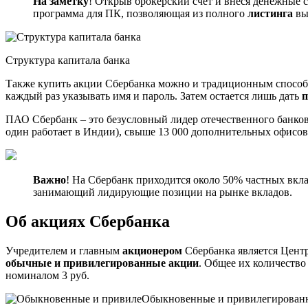
На заметку
! Открыв брокерский счет и внеся денежные 
программа для ПК, позволяющая из полного
листинга
вы
Структура капитала банка
Также купить акции Сбербанка можно и традиционным способом
каждый раз указывать имя и пароль. Затем остается лишь дать
п
ПАО Сбербанк – это безусловный лидер отечественного банковс
один работает в Индии), свыше 13 000 дополнительных офисов
Важно
! На Сбербанк приходится около 50% частных вкл
занимающий лидирующие позиции на рынке вкладов.
Об акциях Сбербанка
Учредителем и главным
акционером
Сбербанка является Центр
обычные и привилегированные акции
. Общее их количество
номиналом 3 руб.