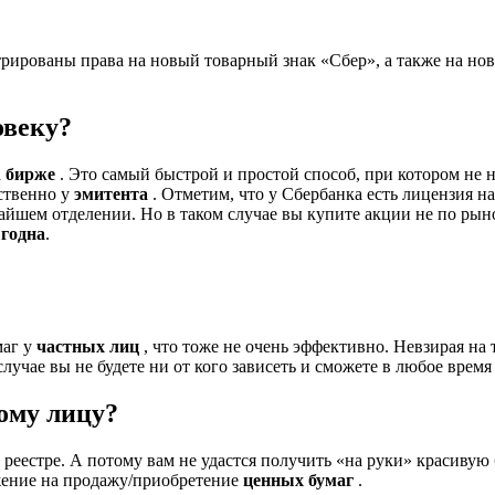
трированы права на новый товарный знак «Сбер», а также на но
овеку?
а
бирже
. Это самый быстрой и простой способ, при котором не 
ственно у
эмитента
. Отметим, что у Сбербанка есть лицензия на
йшем отделении. Но в таком случае вы купите акции не по ры
ыгодна
.
маг у
частных лиц
, что тоже не очень эффективно. Невзирая на 
лучае вы не будете ни от кого зависеть и сможете в любое врем
ому лицу?
реестре. А потому вам не удастся получить «на руки» красиву
жение на продажу/приобретение
ценных бумаг
.