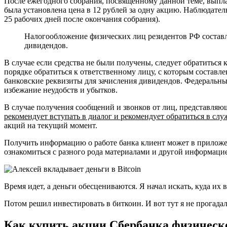
После ежегодного собрания, посвященному данной теме, выпла
была установлена цена в 12 рублей за одну акцию. Наблюдател
25 рабочих дней после окончания собрания).
Налогообложение физических лиц резидентов РФ составл
дивидендов.
В случае если средства не были получены, следует обратиться
порядке обратиться к ответственному лицу, с которым составл
банковские реквизиты для зачисления дивидендов. Федеральны
избежание неудобств и убытков.
В случае получения сообщений и звонков от лиц, представля
рекомендует вступать в диалог и рекомендует обратиться в слу
акций на текущий момент.
Получить информацию о работе банка клиент может в прилож
ознакомиться с разного рода материалами и другой информаци
Время идет, а деньги обесцениваются. Я начал искать, куда их 
Потом решил инвестировать в биткоин. И вот тут я не прогадал
Как купить акции Сбербанка физическо