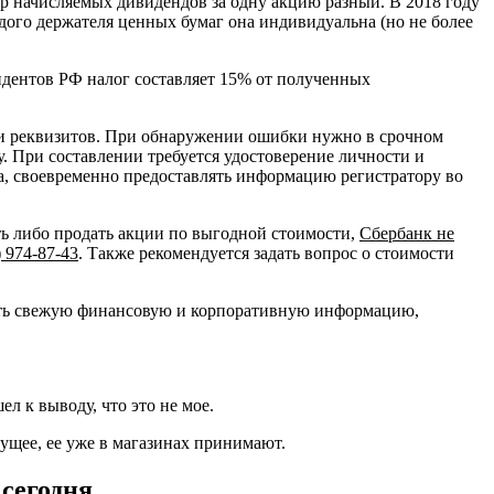
р начисляемых дивидендов за одну акцию разный. В 2018 году
дого держателя ценных бумаг она индивидуальна (но не более
дентов РФ налог составляет 15% от полученных
та и реквизитов. При обнаружении ошибки нужно в срочном
у. При составлении требуется удостоверение личности и
а, своевременно предоставлять информацию регистратору во
ь либо продать акции по выгодной стоимости,
Сбербанк не
 974-87-43
. Также рекомендуется задать вопрос о стоимости
чить свежую финансовую и корпоративную информацию,
ел к выводу, что это не мое.
дущее, ее уже в магазинах принимают.
сегодня