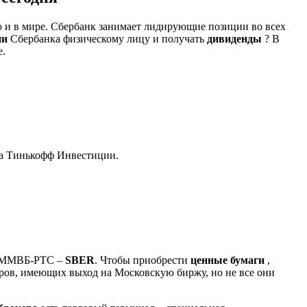
о и в мире. Сбербанк занимает лидирующие позиции во всех
ии
Сбербанка физическому лицу и получать
дивиденды
? В
е.
та Тинькофф Инвестиции.
же ММВБ-РТС –
SBER
. Чтобы приобрести
ценные бумаги
,
еров, имеющих выход на Московскую биржу, но не все они