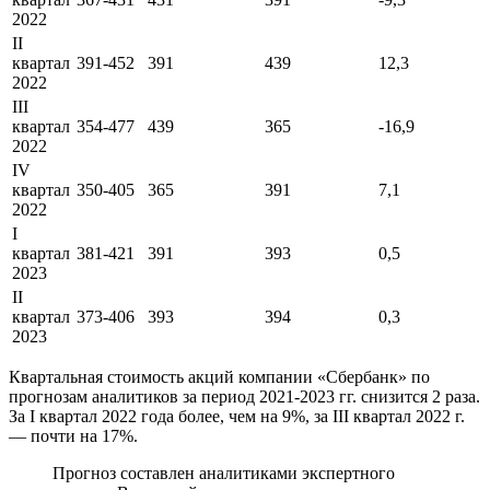
2022
II
квартал
391-452
391
439
12,3
2022
III
квартал
354-477
439
365
-16,9
2022
IV
квартал
350-405
365
391
7,1
2022
I
квартал
381-421
391
393
0,5
2023
II
квартал
373-406
393
394
0,3
2023
Квартальная стоимость акций компании «Сбербанк» по
прогнозам аналитиков за период 2021-2023 гг. снизится 2 раза.
За I квартал 2022 года более, чем на 9%, за III квартал 2022 г.
— почти на 17%.
Прогноз составлен аналитиками экспертного