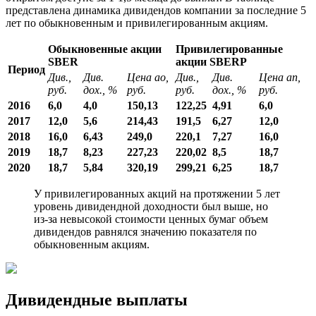
представлена динамика дивидендов компании за последние 5
лет по обыкновенным и привилегированным акциям.
Обыкновенные акции
Привилегированные
SBER
акции SBERP
Период
Див.,
Див.
Цена ао,
Див.,
Див.
Цена ап,
руб.
дох., %
руб.
руб.
дох., %
руб.
2016
6,0
4,0
150,13
122,25
4,91
6,0
2017
12,0
5,6
214,43
191,5
6,27
12,0
2018
16,0
6,43
249,0
220,1
7,27
16,0
2019
18,7
8,23
227,23
220,02
8,5
18,7
2020
18,7
5,84
320,19
299,21
6,25
18,7
У привилегированных акций на протяжении 5 лет
уровень дивидендной доходности был выше, но
из-за невысокой стоимости ценных бумаг объем
дивидендов равнялся значению показателя по
обыкновенным акциям.
Дивидендные выплаты