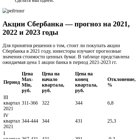
сделать выгодней.
Акции Сбербанка — прогноз на 2021,
2022 и 2023 годы
Для принятия решения о том, стоит ли покупать акции
Сбербанка в 2021 году, инвесторы изучают прогнозные
значения стоимости ценных бумаг. В таблице представлена
ожидаемая цена 1 акции банка в период 2021-2023 гг.
Цена
Цена на
Цена на
Max-
начало
конец
Отклонение,
Период
Min,
квартала,
квартала,
%
руб.
руб.
руб.
III
квартал
311-366
322
344
6,8
2021
IV
квартал
344-444
344
431
25,3
2021
I
квартал
367-431
431
391
-9,3