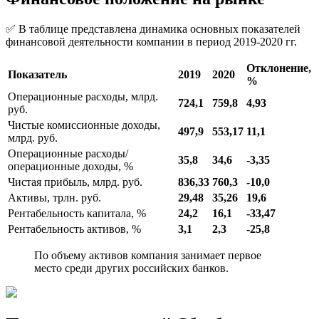
✅ В таблице представлена динамика основных показателей
финансовой деятельности компании в период 2019-2020 гг.
Отклонение,
Показатель
2019
2020
%
Операционные расходы, млрд.
724,1
759,8
4,93
руб.
Чистые комиссионные доходы,
497,9
553,17
11,1
млрд. руб.
Операционные расходы/
35,8
34,6
-3,35
операционные доходы, %
Чистая прибыль, млрд. руб.
836,33
760,3
-10,0
Активы, трлн. руб.
29,48
35,26
19,6
Рентабельность капитала, %
24,2
16,1
-33,47
Рентабельность активов, %
3,1
2,3
-25,8
По объему активов компания занимает первое
место среди других российских банков.