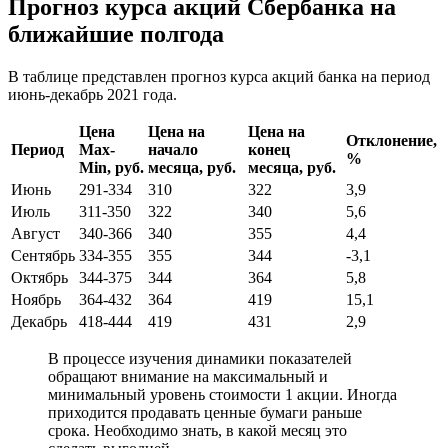
Прогноз курса акций Сбербанка на
ближайшие полгода
В таблице представлен прогноз курса акций банка на период
июнь-декабрь 2021 года.
Цена
Цена на
Цена на
Отклонение,
Период
Max-
начало
конец
%
Min, руб.
месяца, руб.
месяца, руб.
Июнь
291-334
310
322
3,9
Июль
311-350
322
340
5,6
Август
340-366
340
355
4,4
Сентябрь
334-355
355
344
-3,1
Октябрь
344-375
344
364
5,8
Ноябрь
364-432
364
419
15,1
Декабрь
418-444
419
431
2,9
В процессе изучения динамики показателей
обращают внимание на максимальный и
минимальный уровень стоимости 1 акции. Иногда
приходится продавать ценные бумаги раньше
срока. Необходимо знать, в какой месяц это