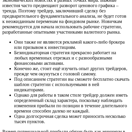
экономических новостях в разных точках мира. Важные
известия часто предвещают разворот ценового графика –
тренда. Поэтому трейдер, заключивший сделку без
предварительного фундаментального анализа, не будет готов
к неожиданным переменам на фондовом рынке. Новичкам
рекомендуется для начала использовать рабочие стратегии,
разработанные опытными участниками валютного рынка.
Они также не являются рекламой какого-либо брокера
или призывом к инвестициям.
Безиндикаторная стратегия прекрасно работает на
любых временных отрезках и с разнообразными
финансовыми активами.
Конечно же, стоит ещё изучить опыт других трейдеров,
прежде чем окунуться с головой самому.
Под описанием стратегии вы сможете бесплатно скачать
шаблон стратегии с используемыми в ней
индикаторами.
Однако для работы в таком стиле трейдер должен иметь
определенный склад характера, поскольку наблюдать
изменения прибыли по позиции в течение длительного
времени способен далеко не каждый.
Одна долгосрочная сделка может приносить несколько
тысяч пунктов.
Размер потенциальной прибыли обязан быть как минимум в