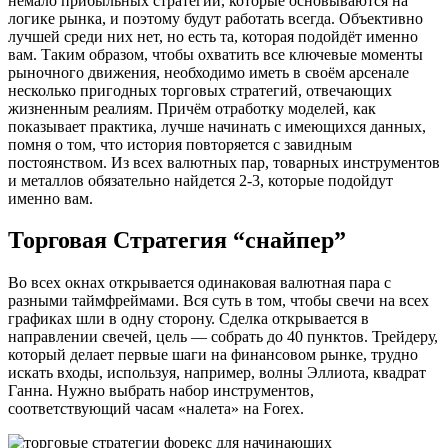
немало прибыльных стратегий, которые основываются на
логике рынка, и поэтому будут работать всегда. Объективно
лучшей среди них нет, но есть та, которая подойдёт именно
вам. Таким образом, чтобы охватить все ключевые моменты
рыночного движения, необходимо иметь в своём арсенале
несколько пригодных торговых стратегий, отвечающих
жизненным реалиям. Причём отработку моделей, как
показывает практика, лучше начинать с имеющихся данных,
помня о том, что история повторяется с завидным
постоянством. Из всех валютных пар, товарных инструментов
и металлов обязательно найдется 2-3, которые подойдут
именно вам.
Торговая Стратегия “снайпер”
Во всех окнах открывается одинаковая валютная пара с
разными таймфреймами. Вся суть в том, чтобы свечи на всех
графиках шли в одну сторону. Сделка открывается в
направлении свечей, цель — собрать до 40 пунктов. Трейдеру,
который делает первые шаги на финансовом рынке, трудно
искать входы, используя, например, волны Эллиота, квадрат
Ганна. Нужно выбрать набор инструментов,
соответствующий часам «налета» на Forex.