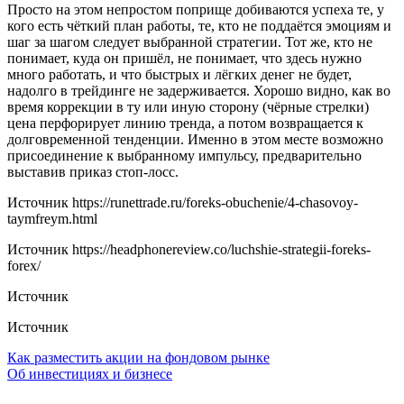
Просто на этом непростом поприще добиваются успеха те, у
кого есть чёткий план работы, те, кто не поддаётся эмоциям и
шаг за шагом следует выбранной стратегии. Тот же, кто не
понимает, куда он пришёл, не понимает, что здесь нужно
много работать, и что быстрых и лёгких денег не будет,
надолго в трейдинге не задерживается. Хорошо видно, как во
время коррекции в ту или иную сторону (чёрные стрелки)
цена перфорирует линию тренда, а потом возвращается к
долговременной тенденции. Именно в этом месте возможно
присоединение к выбранному импульсу, предварительно
выставив приказ стоп-лосс.
Источник
https://runettrade.ru/foreks-obuchenie/4-chasovoy-
taymfreym.html
Источник
https://headphonereview.co/luchshie-strategii-foreks-
forex/
Источник
Источник
Навигация
Как разместить акции на фондовом рынке
Об инвестициях и бизнесе
по