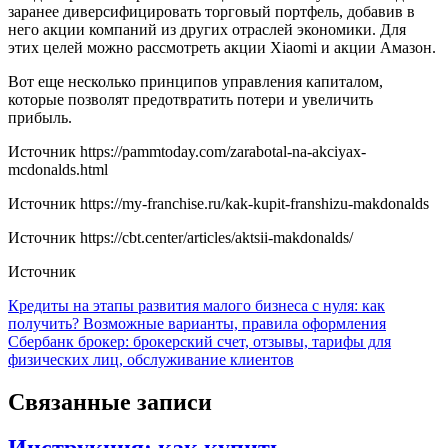
заранее диверсифицировать торговый портфель, добавив в
него акции компаний из других отраслей экономики. Для
этих целей можно рассмотреть акции Xiaomi и акции Амазон.
Вот еще несколько принципов управления капиталом,
которые позволят предотвратить потери и увеличить
прибыль.
Источник
https://pammtoday.com/zarabotal-na-akciyax-
mcdonalds.html
Источник
https://my-franchise.ru/kak-kupit-franshizu-makdonalds
Источник
https://cbt.center/articles/aktsii-makdonalds/
Источник
Навигация
Кредиты на этапы развития малого бизнеса с нуля: как
получить? Возможные варианты, правила оформления
по
Сбербанк брокер: брокерский счет, отзывы, тарифы для
записям
физических лиц, обслуживание клиентов
Связанные записи