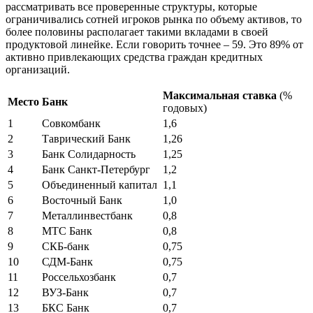
рассматривать все проверенные структуры, которые
ограничивались сотней игроков рынка по объему активов, то
более половины располагает такими вкладами в своей
продуктовой линейке. Если говорить точнее – 59. Это 89% от
активно привлекающих средства граждан кредитных
организаций.
Максимальная ставка
(%
Место
Банк
годовых)
1
Совкомбанк
1,6
2
Таврический Банк
1,26
3
Банк Солидарность
1,25
4
Банк Санкт-Петербург
1,2
5
Объединенный капитал
1,1
6
Восточный Банк
1,0
7
Металлинвестбанк
0,8
8
МТС Банк
0,8
9
СКБ-банк
0,75
10
СДМ-Банк
0,75
11
Россельхозбанк
0,7
12
ВУЗ-Банк
0,7
13
БКС Банк
0,7