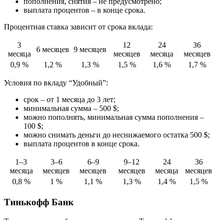
пополнения, снятия – не предусмотрено;
выплата процентов – в конце срока.
Процентная ставка зависит от срока вклада:
3
12
24
36
6 месяцев
9 месяцев
месяца
месяцев
месяца
месяцев
0,9 %
1,2 %
1,3 %
1,5 %
1,6 %
1,7 %
Условия по вкладу “Удобный”:
срок – от 1 месяца до 3 лет;
минимальная сумма – 500 $;
можно пополнять, минимальная сумма пополнения –
100 $;
можно снимать деньги до неснижаемого остатка 500 $;
выплата процентов в конце срока.
1–3
3–6
6–9
9–12
24
36
месяца
месяцев
месяцев
месяцев
месяца
месяцев
0,8 %
1 %
1,1 %
1,3 %
1,4 %
1,5 %
Тинькофф Банк