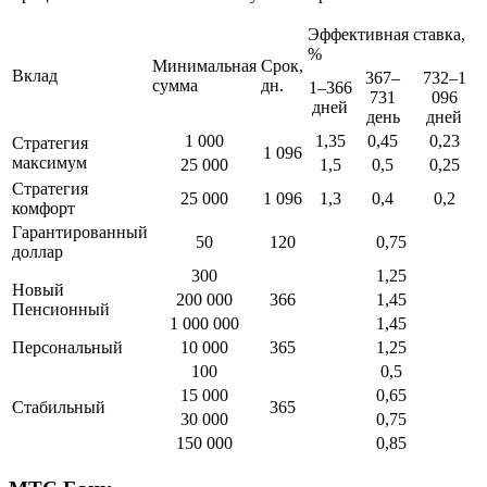
Эффективная ставка,
%
Минимальная
Срок,
Вклад
367–
732–1
сумма
дн.
1–366
731
096
дней
день
дней
1 000
1,35
0,45
0,23
Стратегия
1 096
максимум
25 000
1,5
0,5
0,25
Стратегия
25 000
1 096
1,3
0,4
0,2
комфорт
Гарантированный
50
120
0,75
доллар
300
1,25
Новый
200 000
366
1,45
Пенсионный
1 000 000
1,45
Персональный
10 000
365
1,25
100
0,5
15 000
0,65
Стабильный
365
30 000
0,75
150 000
0,85