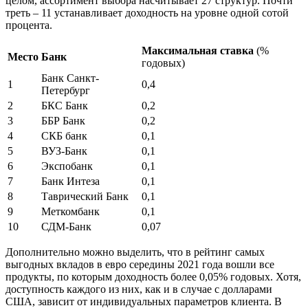
целом, ассортимент выбора насчитывает 27 структур. Почти
треть – 11 устанавливает доходность на уровне одной сотой
процента.
Максимальная ставка
(%
Место
Банк
годовых)
Банк Санкт-
1
0,4
Петербург
2
БКС Банк
0,2
3
ББР Банк
0,2
4
СКБ банк
0,1
5
ВУЗ-Банк
0,1
6
Экспобанк
0,1
7
Банк Интеза
0,1
8
Таврический Банк
0,1
9
Меткомбанк
0,1
10
СДМ-Банк
0,07
Дополнительно можно выделить, что в рейтинг самых
выгодных вкладов в евро середины 2021 года вошли все
продукты, по которым доходность более 0,05% годовых. Хотя,
доступность каждого из них, как и в случае с долларами
США, зависит от индивидуальных параметров клиента. В