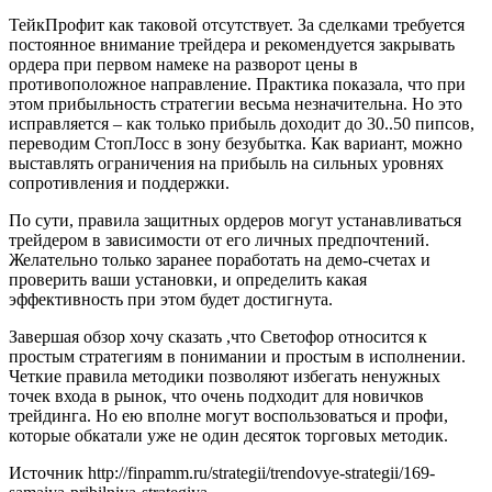
ТейкПрофит как таковой отсутствует. За сделками требуется
постоянное внимание трейдера и рекомендуется закрывать
ордера при первом намеке на разворот цены в
противоположное направление. Практика показала, что при
этом прибыльность стратегии весьма незначительна. Но это
исправляется – как только прибыль доходит до 30..50 пипсов,
переводим СтопЛосс в зону безубытка. Как вариант, можно
выставлять ограничения на прибыль на сильных уровнях
сопротивления и поддержки.
По сути, правила защитных ордеров могут устанавливаться
трейдером в зависимости от его личных предпочтений.
Желательно только заранее поработать на демо-счетах и
проверить ваши установки, и определить какая
эффективность при этом будет достигнута.
Завершая обзор хочу сказать ,что Светофор относится к
простым стратегиям в понимании и простым в исполнении.
Четкие правила методики позволяют избегать ненужных
точек входа в рынок, что очень подходит для новичков
трейдинга. Но ею вполне могут воспользоваться и профи,
которые обкатали уже не один десяток торговых методик.
Источник
http://finpamm.ru/strategii/trendovye-strategii/169-