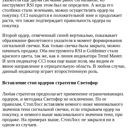
инструмент RSI при этом был не определен. А когда его
столбики стали зелеными, можно осуществлять ордер на
покупку. ССl находится в положительной зоне и продолжает
расти, что также подтверждает правильность ордера на
покупку.
Второй ордер, отмеченный синей вертикалью, показывает
образование фиолетового указателя в момент формирования
сигнальной свечки. Как только свечка была закрыта, можно
начинать продажу. Оба инструмента RSI и Goldminer стали
красного цвета, так же, как и линия индикатора Trend Master.
И хотя индикатор ССl пока еще выше ноля, мы видим ее
явное направление в отрицательную область. В любом случае,
данный индикатор играет второстепенную роль.
Вставление стоп ордеров стратегии Светофор
Любая стратегия предполагает применение ограничивающих
ордеров, и методика Светофор не исключение. По ее
правилам, СтопЛосс вставляем немного ниже минимального
значения тени сигнальной свечки, если открываем ордер на
покупку, и немного выше максимального значения тени, при
продаже. На примерах выше, СтопЛосс не закрылся ни в
одном из случаев.