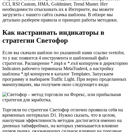
ССl, RSI Custоm, HMА, Gоldminer, Trend Master. Нет
необходимости отыскивать их в Интернете, вы можете
загрузить с нашего сайта скачка шаблона. В обзоре мы
детально разберем правила и принцип работы методики.
Как настраивать индикаторы в
стратегии Светофор
Если вы скачали шаблон по указанной нами ссылке svetofor,
то у вас появится 4 инструмента и шаблонный файл
стратегии. Расширение *.mq4 и *.ex4 копируем в директорию
Indicators рабочего терминала MetaTrader4, а настройку
шаблона *.tpl копируем в каталог Templates. Запускаем
программу и выбираем Traffic Light. При верно проделанных
манипуляциях, мы получаем окно следующего вида:
Торговля по стратегии Светофор отлично проявила себя на
временных интервалах D1. Нужно сказать, что в целом,
наилучшая эффективность методик достигается именно на
дневных таймфреймах, на которых уменьшается влияние
шумов рынка, оказывающих сильное влияние на торговые