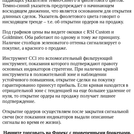
падающих указателей темно-синего и фиолетового цветов.
Темно-синий указатель предупреждает о начинающем
восходящем движении, что является основанием для открытия
длинных сделок. Указатель фиолетового цвета говорит о
нисходящем тренде – т.е. об открытии ордеров на продажу.
Под графиков цены вы видите окошки с RSI Custоm и
Gоldminer. Оба работают по одному и тому же принципу.
Наличие столбцов зеленоватого оттенка сигнализирует о
покупке, а красного о продаже.
Инструмент CCl это вспомогательный фильтрующий
инструмент, показания которого подтверждают правоту
основных индикаторов стратегии. При наличии кривой
инструмента в положительной зоне и наблюдении
устойчивого повышения, открытие сделки на покупку
гарантированно принесут прибыль. Если кривая находится в
отрицательной зоне с тенденцией на еще большее удаление от
нуля, то открытие ордера на продажу получает лишнее
подтверждение.
Открытие ордеров осуществляем после закрытия сигнальной
свечи (все показания индикаторов выдали описанные
сигналы во время ее жизни).
Начните торговать на Форекс с проверенными брокерами,