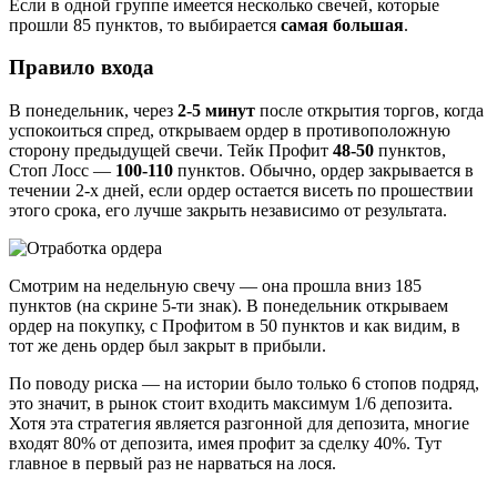
Если в одной группе имеется несколько свечей, которые
прошли 85 пунктов, то выбирается
самая большая
.
Правило входа
В понедельник, через
2-5 минут
после открытия торгов, когда
успокоиться спред, открываем ордер в противоположную
сторону предыдущей свечи. Тейк Профит
48-50
пунктов,
Стоп Лосс —
100-110
пунктов. Обычно, ордер закрывается в
течении 2-х дней, если ордер остается висеть по прошествии
этого срока, его лучше закрыть независимо от результата.
Смотрим на недельную свечу — она прошла вниз 185
пунктов (на скрине 5-ти знак). В понедельник открываем
ордер на покупку, с Профитом в 50 пунктов и как видим, в
тот же день ордер был закрыт в прибыли.
По поводу риска — на истории было только 6 стопов подряд,
это значит, в рынок стоит входить максимум 1/6 депозита.
Хотя эта стратегия является разгонной для депозита, многие
входят 80% от депозита, имея профит за сделку 40%. Тут
главное в первый раз не нарваться на лося.