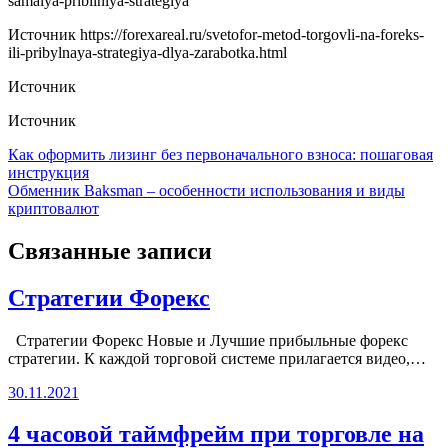
samaiya-pribilniya-strategiya
Источник
https://forexareal.ru/svetofor-metod-torgovli-na-foreks-
ili-pribylnaya-strategiya-dlya-zarabotka.html
Источник
Источник
Навигация
Как оформить лизинг без первоначального взноса: пошаговая
инструкция
по
Обменник Baksman – особенности использования и виды
записям
криптовалют
Связанные записи
Стратегии Форекс
Стратегии Форекс Новые и Лучшие прибыльные форекс
стратегии. К каждой торговой системе прилагается видео,…
30.11.2021
4 часовой таймфрейм при торговле на