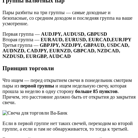
Группы валютных пар
Пары разбиты на три группы — самые доходные и
безопасные, со средним доходом и последняя группа на ваше
усмотрение.
Первая группа —
AUDJPY, AUDUSD, GBPUSD
Вторая группа —
EURAUD, EURUSD, EURCAD,EURJPY
Третья группа —
GBPJPY, NZDJPY, GBPAUD, USDCAD,
AUDNZD, CADJPY, EURNZD, GBPCAD, NZDCAD,
NZDUSD, EURGBP, AUDCAD
Принцип торговли
Что ищем — перед открытием свечи в понедельник смотрим
пары из
первой группы
и ищем недельную свечу, которая
прошла за неделю в одну сторону
больше 85 пунктов
.
Причем, это расстояние должно быть от открытия до закрытия
свечи.
Если в первой группе нет таких свечей, переходим ко второй
группе, а если и там не обнаруживается, то тогда к третьей.