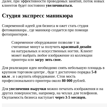
Далее, при эффективности проводимых занятий, поток новых
клиентов будет постоянно
увеличиваться.
Студия экспресс маникюра
Современной идеей для бизнеса м ожет стать студия
фотоманикюра , где маникюр создается при помощи
фотопринтеров .
Современное оборудование позволяе т за
считанные минут ы получить
красивый
дизайн
на натуральных и искусственных ногтях. Клиент
может выбрать любое изображение из коллекции
принтера или
загру
зить свое.
Для реализации идеи необходимо снять небольшую площадь в
крупном торговом центре , буде т достаточно порядка
5-8
кв.м
. и з акупить оборудование. Стои мость
профессионального принтера около
80
000
рублей.
Для
увеличения выручки
можно печатать изображения и на
других поверхностях, например, на чехлах для телефонов.
Окупаемость бизнеса наступает
через 3-5 месяцев.