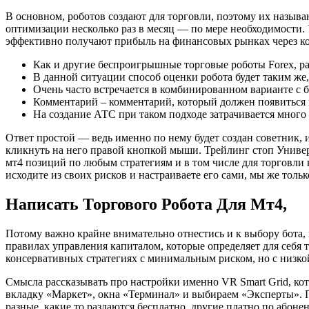
В основном, роботов создают для торговли, поэтому их назыв
оптимизации несколько раз в месяц — по мере необходимости. 
эффективно получают прибыль на финансовых рынках через ко
Как и другие беспроигрышные торговые роботы Forex, р
В данной ситуации способ оценки робота будет таким же
Очень часто встречается в комбинированном варианте с
Комментарий – комментарий, который должен появиться в
На создание АТС при таком подходе затрачивается много 
Ответ простой — ведь именно по нему будет создан советник, и
кликнуть на него правой кнопкой мыши. Трейлинг стоп Универ
мт4 позиций по любым стратегиям и в том числе для торговли н
исходите из своих рисков и настраиваете его сами, мы же тол
Написать Торгового Робота Для Мт4,
Потому важно крайне внимательно отнестись и к выбору бота, 
правилах управления капиталом, которые определяет для себя 
консервативных стратегиях с минимальным риском, но с низк
Смысла рассказывать про настройки именно VR Smart Grid, кото
вкладку «Маркет», окна «Терминал» и выбираем «Эксперты». 
разные, какие то раздаются бесплатно, другие платно по абонент