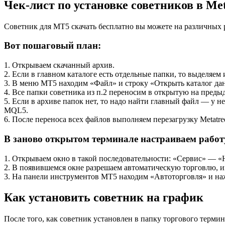
Чек-лист по установке советников в Met
Советник для MT5 скачать бесплатно вы можете на различных р
Вот пошаговый план:
1. Открываем скачанный архив.
2. Если в главном каталоге есть отдельные папки, то выделяе
3. В меню MT5 находим «Файл» и строку «Открыть каталог да
4. Все папки советника из п.2 переносим в открытую на пред
5. Если в архиве папок нет, то надо найти главный файл — у не
MQL5.
6. После переноса всех файлов выполняем перезагрузку Metatred
В заново открытом терминале настраиваем работ
1. Открываем окно в такой последовательности: «Сервис» — 
2. В появившемся окне разрешаем автоматическую торговлю, 
3. На панели инструментов МТ5 находим «Автоторговля» и наж
Как установить советник на график
После того, как советник установлен в папку торгового термина