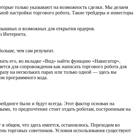
оторые только указывают на возможность сделки. Мы делаем
ьной настройки торгового робота. Такие трейдеры и инвесторы
грышных и возможных для открытия ордеров.
з Интернета.
ольше, чем сам результат.
овать его, во вкладке «Вид» найти функцию «Навигатор»,
ется для сопровождения как написать торгового робота для
сразу на нескольких парах или только одной — здесь вы
ом программного кода.
ейдинге были и будут всегда. Этот фактор основан на
мыми, то предпочтение стоит отдать роботам, построенным на
т в общем, что здесь имеется, остановлюсь. Переходим во
нь торговых советников. Условия использования существуют