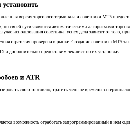
и установить
новленная версия торгового терминала и советники MT5 предост
 по своей сути являются автоматическими алгоритмами торговли
случае использования советника, успех дела зависит от того, пр
чная стратегия проверена в рынке. Создание советника MT5 также
T5 и дополнительно предоставим чек-лист по их установке.
робоев и ATR
изировать свою торговлю, тратить меньше времени за терминалом.
ляется возможность отработать запрограммированный в нем сцен