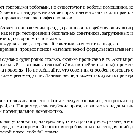
ают торговыми роботами, но существуют и роботы помощники, к
У многих трейдеров не хватает практического опыта для правил
пирование сделок профессионалов.
аботает в направлении тренда, сравнивая тип действующих выи
, как и при тестировании бесплатных советников, загруженных и
 безиндиктаорными системами.
 журнале, когда торговый советник разместит наш ордер.
времени, процесс поиска математической формулы захватывает б
 сделано будет ровно столько, сколько прописано в тз. Активир
сальный — вспомогательный (7 видов трейлинг-стопа), применя
а новостях. Но не забывайте, что советник способен торговать 
ько даем рекомендации. Данный эксперт может послужить пример
и к отслеживанию его работы. Следует запомнить, что риски в тр
трейдер. Например, если глубокие просадки являются недопусти
ой потенциальной доходностью.
рый установил я, наверно нет, тк настройки у всех разные, а во
Перед нами огромный список востребованных на сегодняшний де
ской плате, либо full оплате.