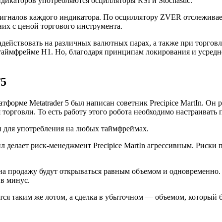
дикаторов употребляются осцилляторы RSI и Stochastic.
 сигналов каждого индикатора. По осциллятору ZVER отслежива
них с ценой торгового инструмента.
ействовать на различных валютных парах, а также при торговл
таймфрейме H1. Но, благодаря принципам локирования и усредне
Т5
форме Metatrader 5 был написан советник Precipice MartIn. Он р
торговли. То есть работу этого робота необходимо настраивать п
н для употребления на любых таймфреймах.
л делает риск-менеджмент Precipice MartIn агрессивным. Риски п
 на продажу будут открываться равным объемом и одновременно.
 в минус.
ся таким же лотом, а сделка в убыточном — объемом, который б