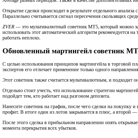
Average разных периодов. Также в качестве дополнительных ин
Открытие сделки происходит в результате отдельного анализа
Параллельно считывается сигнал пересечения скользящих сред
ZVER
— это мультивалютный советник МТ5, который можно зад
использовать этот автоматический алгоритм рекомендуется на 
работать неплохо.
Обновленный мартингейл советник М
С целью использования принципов мартингейла в торговой плат
экспертов его отличает применение только одного направления 
Этот советник также считается мультивалютным, и подходит о
Отдельно стоит учесть, что использование стратегии мартингей
подойдет тем, кто работает над разгоном депозита.
Нанесите советник на график, после чего сделки на покупку и
профит. В итоге один из лотов закрывается в плюс, а второй —
После этого сделка в прибыльном направлении опять открывает
момента перекрытия всех убытков.