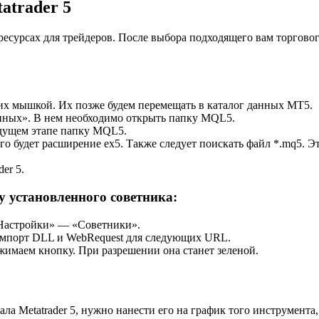
atrader 5
есурсах для трейдеров. После выбора подходящего вам торгового
м их мышкой. Их позже будем перемещать в каталог данных MT5.
нных». В нем необходимо открыть папку MQL5.
ыдущем этапе папку MQL5.
го будет расширение ex5. Также следует поискать файл *.mq5. Эт
er 5.
у установленного советника:
«Настройки» — «Советники».
импорт DLL и WebRequest для следующих URL.
имаем кнопку. При разрешении она станет зеленой.
ла Metatrader 5, нужно нанести его на график того инструмента,