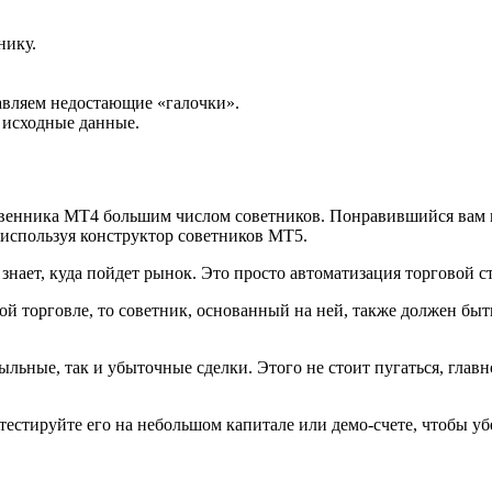
нику.
авляем недостающие «галочки».
 исходные данные.
ственника MT4 большим числом советников. Понравившийся вам м
 используя конструктор советников MT5.
знает, куда пойдет рынок. Это просто автоматизация торговой с
ной торговле, то советник, основанный на ней, также должен бы
ыльные, так и убыточные сделки. Этого не стоит пугаться, глав
ротестируйте его на небольшом капитале или демо-счете, чтобы у