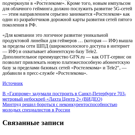
подчеркнули в «Ростелекоме». Кроме того, новым импульсом
для облачного гейминга должно послужить развитие 5G-сетей
— этим направлением серьезно занимается «Ростелеком» как
один из разработчиков дорожной карты развития сетей пятого
поколения в РФ.
«Для компании это логичное развитие уникальной
продуктовой линейки для геймеров … (которая — ИФ) вышла
за пределы сети ШПД (широкополосного доступа в интернет
— ИФ) и охватывает абонентскую базу Tele2.
Дополнительное преимущество GFN.ru — как ОТТ-сервис он
позволит привлекать новую платежеспособную абонентскую
базу за пределами базовых сетей «Ростелекома» и Tele2″, —
добавили в пресс-службе «Ростелекома».
Источник
Навигация
В «Газпроме» задумали построить в Санкт-Петербурге 703-
метровый небоскреб «Лахта Центр 2» (ВИДЕО)
по
Минтруд решил бороться с неконкурентоспособностью
записям
молодых специалистов в России
Связанные записи