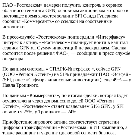
ПАО «Ростелеком» намерен получить контроль в сервисе
облачного гейминга GFN, основным акционером которого в
настоящее время является холдинг SFI Саида Гуцериева,
сообщил «Коммерсантъ» со ссылкой на собственные
источники.
В пресс-службе «Ростелекома» подтвердили «Интерфаксу»
интерес к активу. «»Ростелеком» планирует войти в капитал
сервиса GFN.ru. Сумму инвестиций не раскрываем. Сделка
состоится после решения ФАС», — сообщили в пресс-службе
оператора.
По данным системы » СПАРК-Интерфакс «, сейчас GFN
(ООО «Регион Эстейт») на 51% принадлежит ПАО «Эсэфай»
(SFI, ранее «Сафмар финансовые инвестиции»), еще 49% — у
Павла Троицкого.
По данным «Коммерсанта», по итогам сделки, которая будет
осуществлена через допэмиссию долей ООО «Регион
Эстейт», «Ростелеком» станет владельцем 51% GFN, у SFI
останется 25%, у Троицкого — 24%.
Приобретение игрового актива соответствует стратегии
цифровой трансформации «Ростелекома» в ИТ-компанию, а
также расширит и укрепит цифровой сегмент бизнеса,