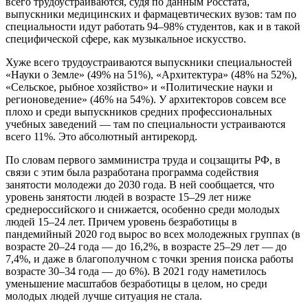
всего трудоустраиваются, судя по данным Росстата,
выпускники медицинских и фармацевтических вузов: там по
специальности идут работать 94–98% студентов, как и в такой
специфической сфере, как музыкальное искусство.
Хуже всего трудоустраиваются выпускники специальностей
«Науки о Земле» (49% на 51%), «Архитектура» (48% на 52%),
«Сельское, рыбное хозяйство» и «Политические науки и
регионоведение» (46% на 54%). У архитекторов совсем все
плохо и среди выпускников средних профессиональных
учебных заведений — там по специальности устраиваются
всего 11%. Это абсолютный антирекорд.
По словам первого замминистра труда и соцзащиты РФ, в
связи с этим была разработана программа содействия
занятости молодежи до 2030 года. В ней сообщается, что
уровень занятости людей в возрасте 15–29 лет ниже
среднероссийского и снижается, особенно среди молодых
людей 15–24 лет. Причем уровень безработицы в
пандемийный 2020 год вырос во всех молодежных группах (в
возрасте 20–24 года — до 16,2%, в возрасте 25–29 лет — до
7,4%, и даже в благополучном с точки зрения поиска работы
возрасте 30–34 года — до 6%). В 2021 году наметилось
уменьшение масштабов безработицы в целом, но среди
молодых людей лучше ситуация не стала.