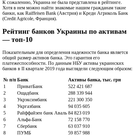
К сожалению, Украина не была представлена в рейтинге.
Хотя в нем можно найти знакомые нашим гражданам такие
банки, как Raiffeisen Bank (Австрия) и Креди Агриколь Банк
(Credit Agricole, Франция).
Рейтинг банков Украины по активам
— топ-10
Показательным для определения надежности банка является
общий размер активов банка. Это гарантия его
платежеспособности. По данным НБУ активы украинских
банков в ІІ квартале 2019 года выглядели следующим образом:
№
п/п
Банк
Активы банка, тыс. грн
1
ПриватБанк
522 421 687
2
Ощадбанк
288 339 944
3
Укрэксимбанк
221 300 350
4
Укргазбанк
94 035 605
5
Райффайзен банк Аваль
84 823 019
6
Альфа-Банк
72 158 770
7
Сбербанк
63 037 910
8
ПУМБ
59 857 988