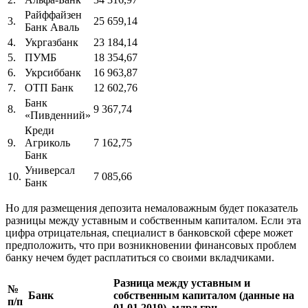
Райффайзен
3.
25 659,14
Банк Аваль
4.
Укргазбанк
23 184,14
5.
ПУМБ
18 354,67
6.
Укрсиббанк
16 963,87
7.
ОТП Банк
12 602,76
Банк
8.
9 367,74
«Пивденний»
Креди
9.
Агриколь
7 162,75
Банк
Универсал
10.
7 085,66
Банк
Но для размещения депозита немаловажным будет показатель
разницы между уставным и собственным капиталом. Если эта
цифра отрицательная, специалист в банковской сфере может
предположить, что при возникновении финансовых проблем
банку нечем будет расплатиться со своими вкладчиками.
Разница между уставным и
№
Банк
собственным капиталом (данные на
п/п
01.01.2019), млрд грн