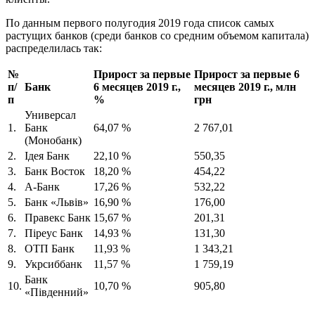
По данным первого полугодия 2019 года список самых
растущих банков (среди банков со средним объемом капитала)
распределилась так:
№
Прирост за первые
Прирост за первые 6
п/
Банк
6 месяцев 2019 г.,
месяцев 2019 г., млн
п
%
грн
Универсал
1.
Банк
64,07 %
2 767,01
(Монобанк)
2.
Ідея Банк
22,10 %
550,35
3.
Банк Восток
18,20 %
454,22
4.
А-Банк
17,26 %
532,22
5.
Банк «Львів»
16,90 %
176,00
6.
Правекс Банк
15,67 %
201,31
7.
Піреус Банк
14,93 %
131,30
8.
ОТП Банк
11,93 %
1 343,21
9.
Укрсиббанк
11,57 %
1 759,19
Банк
10.
10,70 %
905,80
«Південний»