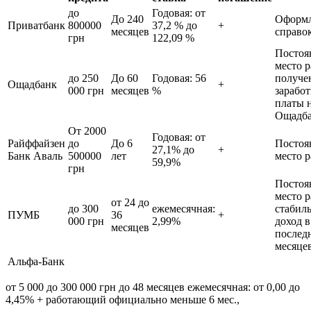
до
Годовая: от
До 240
Оформл
Приватбанк
800000
37,2 % до
+
месяцев
справо
грн
122,09 %
Постоя
место р
до 250
До 60
Годовая: 56
получе
Ощадбанк
+
000 грн
месяцев
%
зарабо
платы н
Ощадба
От 2000
Годовая: от
Райффайзен
до
До 6
Постоя
27,1% до
+
Банк Аваль
500000
лет
место 
59,9%
грн
Постоя
место 
от 24 до
до 300
ежемесячная:
стабил
ПУМБ
36
+
000 грн
2,99%
доход в
месяцев
послед
месяце
Альфа-Банк
от 5 000 до 300 000 грн до 48 месяцев ежемесячная: от 0,00 до
4,45% + работающий официально меньше 6 мес.,