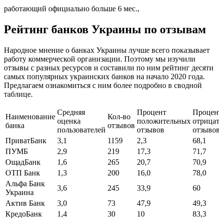
работающий официально больше 6 мес.,
Рейтинг банков Украины по отзывам
Народное мнение о банках Украины лучше всего показывает
работу коммерческой организации. Поэтому мы изучили
отзывы с разных ресурсов и составили по ним рейтинг десяти
самых популярных украинских банков на начало 2020 года.
Предлагаем ознакомиться с ним более подробно в сводной
таблице.
Средняя
Процент
Процен
Наименование
Кол-во
оценка
положительных
отрица
банка
отзывов
пользователей
отзывов
отзыво
ПриватБанк
3,1
1159
2,3
68,1
ПУМБ
2,9
219
17,3
71,7
ОщадБанк
1,6
265
20,7
70,9
ОТП Банк
1,3
200
16,0
78,0
Альфа Банк
3,6
245
33,9
60
Украина
Актив Банк
3,0
73
47,9
49,3
КредоБанк
1,4
30
10
83,3