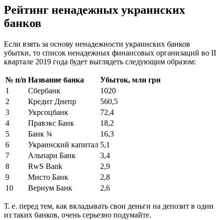
Рейтинг ненадежных украинских
банков
Если взять за основу ненадежности украинских банков
убытки, то список ненадежных финансовых организаций во ІІ
квартале 2019 года будет выглядеть следующим образом:
№
п/п
Название банка
Убыток, млн грн
1
Сбербанк
1020
2
Кредит Днепр
560,5
3
Укрсоцбанк
72,4
4
Правэкс Банк
18,2
5
Банк ¾
16,3
6
Украинский капитал
5,1
7
Альпари Банк
3,4
8
RwS Bank
2,9
9
Мисто Банк
2,8
10
Вернум Банк
2,6
Т. е. перед тем, как вкладывать свои деньги на депозит в один
из таких банков, очень серьезно подумайте.