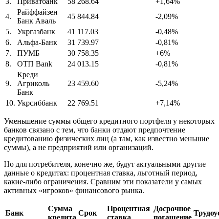
3.
Приватбанк
58 268.64
+1,64%
Райффайзен
4.
45 844.84
-2,09%
Банк Аваль
5.
Укргазбанк
41 117.03
-0,48%
6.
Альфа-Банк
31 739.97
-0,81%
7.
ПУМБ
30 758.35
+6%
8.
ОТП Bank
24 013.15
-0,81%
Креди
9.
Агриколь
23 459.60
-5,24%
Банк
10.
Укрсиббанк
22 769.51
+7,14%
Уменьшение суммы общего кредитного портфеля у некоторых
банков связано с тем, что банки отдают предпочтение
кредитованию физических лиц (а там, как известно меньшие
суммы), а не предприятий или организаций.
Но для потребителя, конечно же, будут актуальными другие
данные о кредитах: процентная ставка, льготный период,
какие-либо ограничения. Сравним эти показатели у самых
активных «игроков» финансового рынка.
Сумма
Процентная
Досрочное
Банк
Срок
Трудоу
кредита
ставка
погашение