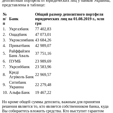
депозитный портфель от юридических лиц у банков Украины,
представлены в таблице:
№
Общий размер депозитного портфеля
п/
Банк
юридических лиц на 01.08.2019 г., млн
п
грн
1.
Укргазбанк
77 402,83
2.
Ощадбанк
47 073,01
3.
Укрэксимбанк
43 684,26
4.
Приватбанк
42 989,07
Райффайзен
5.
37 751,16
Банк Аваль
6.
ПУМБ
23 989,69
7.
Укрсиббанк
23 583,96
Креді
8.
22 969,57
Агріколь Банк
Ситибанк
9.
22 279,48
Украина
10.
Альфа-Банк
19 467,22
Но кроме общей суммы депозита, важным для принятия
решения является то, кто является собственником банка, куда
Вы собираетесь вложить средства. Кто выступит гарантом