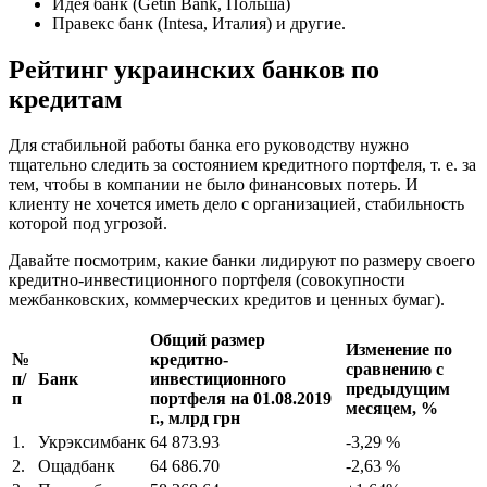
Идея банк (Getin Bank, Польша)
Правекс банк (Intesa, Италия) и другие.
Рейтинг украинских банков по
кредитам
Для стабильной работы банка его руководству нужно
тщательно следить за состоянием кредитного портфеля, т. е. за
тем, чтобы в компании не было финансовых потерь. И
клиенту не хочется иметь дело с организацией, стабильность
которой под угрозой.
Давайте посмотрим, какие банки лидируют по размеру своего
кредитно-инвестиционного портфеля (совокупности
межбанковских, коммерческих кредитов и ценных бумаг).
Общий размер
Изменение по
№
кредитно-
сравнению с
п/
Банк
инвестиционного
предыдущим
п
портфеля на 01.08.2019
месяцем, %
г., млрд грн
1.
Укрэксимбанк
64 873.93
-3,29 %
2.
Ощадбанк
64 686.70
-2,63 %