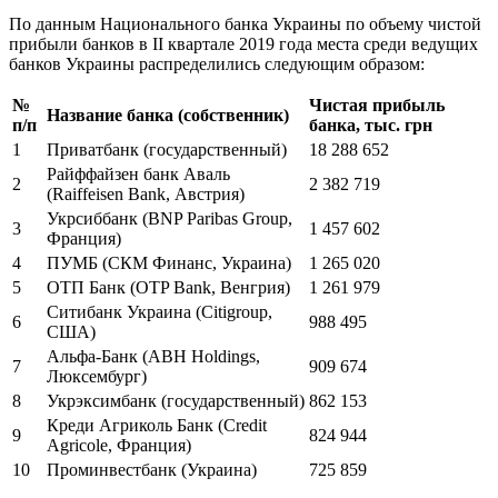
По данным Национального банка Украины по объему чистой
прибыли банков в ІІ квартале 2019 года места среди ведущих
банков Украины распределились следующим образом:
№
Чистая прибыль
Название банка (собственник)
п/п
банка, тыс. грн
1
Приватбанк (государственный)
18 288 652
Райффайзен банк Аваль
2
2 382 719
(Raiffeisen Bank, Австрия)
Укрсиббанк (BNP Paribas Group,
3
1 457 602
Франция)
4
ПУМБ (СКМ Финанс, Украина)
1 265 020
5
ОТП Банк (OTP Bank, Венгрия)
1 261 979
Ситибанк Украина (Citigroup,
6
988 495
США)
Альфа-Банк (ABH Holdings,
7
909 674
Люксембург)
8
Укрэксимбанк (государственный)
862 153
Креди Агриколь Банк (Credit
9
824 944
Agricole, Франция)
10
Проминвестбанк (Украина)
725 859