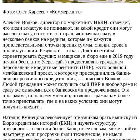
Фото: Олег Харсеев / «Коммерсантъ»
Алексей Волков, директор по маркетингу НБКИ, отмечает,
что люди зачастую не понимают, на какой кредит они могут
рассчитывать, и оголтело отправляют заявки сразу в
несколько банков на кредиты, которые им кажутся
привлекательными с точки зрения суммы, ставки, срока и
прочих условий. Результат — отказ. Для того чтобы
сориентировать будущих заемщиков, в бюро еще в 2019 году
начали бесплатно (через сайт) предоставлять гражданам
персональные кредитные рейтинги (ПКР). «Это большой
межбанковский проект, к которому присоединились банки-
лидеры розничного кредитования, — поясняет Волков. —
Любой гражданин может получить свой ПКР в любое время и
сразу же ознакомиться с банковскими предложениями. Эта
программа, по нашему мнению, позволит гражданам более
точно представлять, где и на каких условиях они могут
получить кредит».
Наталия Кузнецова рекомендует отказникам брать выписку из
Бюро кредитных историй (БКИ) и изучать структуру
просрочек — если они были. Банк, по ее словам, может пойти
навстречу, если просрочки были технические, не имели
систематического характера или пришлись на период кризиса.