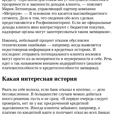
прозрачности и законности доходов клиента, — поясняет
Мария Литинецкая, управляющий партнер компании
«Метриум». — В основном это касается высокобюджетного
сегмента. Дело в том, что сведения обо всех сделках
предоставляются в Росфинмониторинг. Если же официальные
доходы клиента явно контрастируют с бюджетом покупки,
надзорные органы могут заинтересоваться таким заемщиком».
Наконец, небольшой процент отказов обусловлен
техническими ошибками — например, когда выявляется
недостоверная информация в кредитных историях. И
последнее: отправить потенциального клиента восвояси
могут просто из-за неопрятности и неуверенности в себе. Речь
идет о так называемом внешнем андеррайтинге (анализе
платежеспособности и кредитоспособности заемщика).
Какая интересная история
Рвать на себе волосы, если банк отказал в ипотеке, — дело
бессмысленное. В большинстве случаев можно добиться
иного решения, пусть и не сразу. «В первую очередь следует
проверить, нет ли у вас просроченной кредитной
задолженности. Иногда клиенты забывают, например, о
платеже по кредитной карте и получают отказ во всех банках