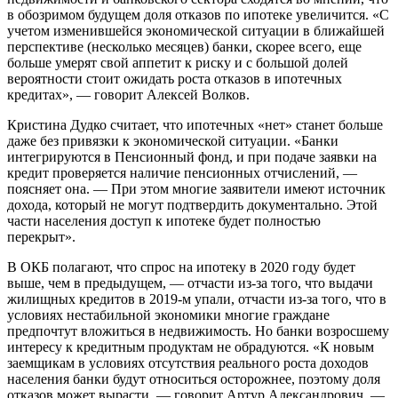
в обозримом будущем доля отказов по ипотеке увеличится. «С
учетом изменившейся экономической ситуации в ближайшей
перспективе (несколько месяцев) банки, скорее всего, еще
больше умерят свой аппетит к риску и с большой долей
вероятности стоит ожидать роста отказов в ипотечных
кредитах», — говорит Алексей Волков.
Кристина Дудко считает, что ипотечных «нет» станет больше
даже без привязки к экономической ситуации. «Банки
интегрируются в Пенсионный фонд, и при подаче заявки на
кредит проверяется наличие пенсионных отчислений, —
поясняет она. — При этом многие заявители имеют источник
дохода, который не могут подтвердить документально. Этой
части населения доступ к ипотеке будет полностью
перекрыт».
В ОКБ полагают, что спрос на ипотеку в 2020 году будет
выше, чем в предыдущем, — отчасти из-за того, что выдачи
жилищных кредитов в 2019-м упали, отчасти из-за того, что в
условиях нестабильной экономики многие граждане
предпочтут вложиться в недвижимость. Но банки возросшему
интересу к кредитным продуктам не обрадуются. «К новым
заемщикам в условиях отсутствия реального роста доходов
населения банки будут относиться осторожнее, поэтому доля
отказов может вырасти, — говорит Артур Александрович. —