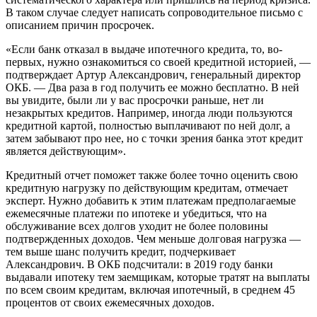
В таком случае следует написать сопроводительное письмо с
описанием причин просрочек.
«Если банк отказал в выдаче ипотечного кредита, то, во-
первых, нужно ознакомиться со своей кредитной историей, —
подтверждает Артур Александрович, генеральный директор
ОКБ. — Два раза в год получить ее можно бесплатно. В ней
вы увидите, были ли у вас просрочки раньше, нет ли
незакрытых кредитов. Например, иногда люди пользуются
кредитной картой, полностью выплачивают по ней долг, а
затем забывают про нее, но с точки зрения банка этот кредит
является действующим».
Кредитный отчет поможет также более точно оценить свою
кредитную нагрузку по действующим кредитам, отмечает
эксперт. Нужно добавить к этим платежам предполагаемые
ежемесячные платежи по ипотеке и убедиться, что на
обслуживание всех долгов уходит не более половины
подтвержденных доходов. Чем меньше долговая нагрузка —
тем выше шанс получить кредит, подчеркивает
Александрович. В ОКБ подсчитали: в 2019 году банки
выдавали ипотеку тем заемщикам, которые тратят на выплаты
по всем своим кредитам, включая ипотечный, в среднем 45
процентов от своих ежемесячных доходов.