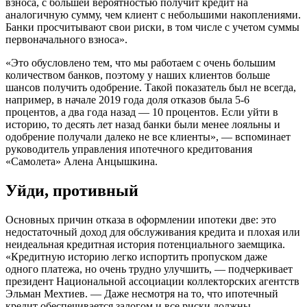
взноса, с большей вероятностью получит кредит на
аналогичную сумму, чем клиент с небольшими накоплениями.
Банки просчитывают свои риски, в том числе с учетом суммы
первоначального взноса».
«Это обусловлено тем, что мы работаем с очень большим
количеством банков, поэтому у наших клиентов больше
шансов получить одобрение. Такой показатель был не всегда,
например, в начале 2019 года доля отказов была 5-6
процентов, а два года назад — 10 процентов. Если уйти в
историю, то десять лет назад банки были менее лояльны и
одобрение получали далеко не все клиенты», — вспоминает
руководитель управления ипотечного кредитования
«Самолета» Алена Анцышкина.
Уйди, противный
Основных причин отказа в оформлении ипотеки две: это
недостаточный доход для обслуживания кредита и плохая или
неидеальная кредитная история потенциального заемщика.
«Кредитную историю легко испортить пропуском даже
одного платежа, но очень трудно улучшить, — подчеркивает
президент Национальной ассоциации коллекторских агентств
Эльман Мехтиев. — Даже несмотря на то, что ипотечный
кредит обеспечивается залогом и все риски должны