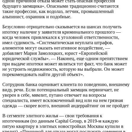
одной причиной отказа может стать опасная профессия
будущего заемщика». Опасными традиционно считаются
такие профессии, как водолаз, летчик, промышленный
альпинист, охранник и подобные.
Безусловно отрицательно сказывается на шансах получить
ипотеку наличие у заявителя криминального прошлого —
когда человек привлекался к уголовной ответственности,
имел судимость. «Систематическая неуплата штрафов,
алиментов могут оказать негативное воздействие, —
добавляет Мария Замолоцких, юрист «Европейской
юридической службы». — Наконец, еще одним препятствием
при выдаче ипотеки может являться тот факт, что банк может
не устроить недвижимость, которую вы выбрали. Он может
порекомендовать найти другой объект».
Сотрудник банка оценивает клиента по поведению, внешнему
виду, речи. Если потенциальный заемщик нервничает, не
уверен в себе, мямлит, путано отвечает на вопросы
специалиста, имеет всклокоченный вид или на нем грязная
одежда — скорее всего, внешний андеррайтинг он не пройдет
В сегменте элитного жилья — свои требования к
ипотечникам (по данным Capital Group, в 2019-м каждую
пятую квартиру в элитных новостройках Москвы купили в
кредит). «Причиной для отказа могут послужить сомнения в