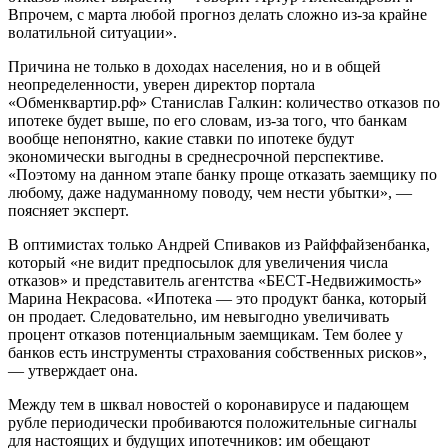
Впрочем, с марта любой прогноз делать сложно из-за крайне
волатильной ситуации».
Причина не только в доходах населения, но и в общей
неопределенности, уверен директор портала
«Обменквартир.рф» Станислав Галкин: количество отказов по
ипотеке будет выше, по его словам, из-за того, что банкам
вообще непонятно, какие ставки по ипотеке будут
экономически выгодны в среднесрочной перспективе.
«Поэтому на данном этапе банку проще отказать заемщику по
любому, даже надуманному поводу, чем нести убытки», —
поясняет эксперт.
В оптимистах только Андрей Спиваков из Райффайзенбанка,
который «не видит предпосылок для увеличения числа
отказов» и представитель агентства «БЕСТ-Недвижимость»
Марина Некрасова. «Ипотека — это продукт банка, который
он продает. Следовательно, им невыгодно увеличивать
процент отказов потенциальным заемщикам. Тем более у
банков есть инструменты страхования собственных рисков»,
— утверждает она.
Между тем в шквал новостей о коронавирусе и падающем
рубле периодически пробиваются положительные сигналы
для настоящих и будущих ипотечников: им обещают