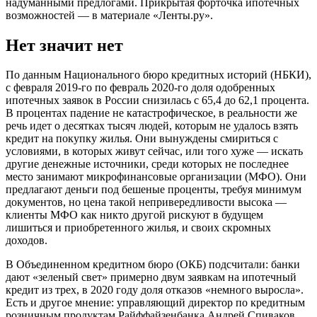
надуманными предлогами. Прикрытая форточка ипотечных
возможностей — в материале «Ленты.ру».
Нет значит нет
По данным Национального бюро кредитных историй (НБКИ),
с февраля 2019-го по февраль 2020-го доля одобренных
ипотечных заявок в России снизилась с 65,4 до 62,1 процента.
В процентах падение не катастрофическое, в реальности же
речь идет о десятках тысяч людей, которым не удалось взять
кредит на покупку жилья. Они вынуждены смириться с
условиями, в которых живут сейчас, или того хуже — искать
другие денежные источники, среди которых не последнее
место занимают микрофинансовые организации (МФО). Они
предлагают деньги под бешеные проценты, требуя минимум
документов, но цена такой непривередливости высока —
клиенты МФО как никто другой рискуют в будущем
лишиться и приобретенного жилья, и своих скромных
доходов.
В Объединенном кредитном бюро (ОКБ) подсчитали: банки
дают «зеленый свет» примерно двум заявкам на ипотечный
кредит из трех, в 2020 году доля отказов «немного выросла».
Есть и другое мнение: управляющий директор по кредитным
розничным продуктам Райффайзенбанка Андрей Спиваков