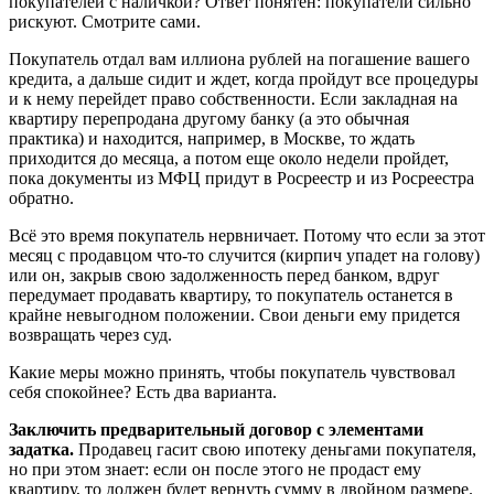
покупателей с наличкой? Ответ понятен: покупатели сильно
рискуют. Смотрите сами.
Покупатель отдал вам иллиона рублей на погашение вашего
кредита, а дальше сидит и ждет, когда пройдут все процедуры
и к нему перейдет право собственности. Если закладная на
квартиру перепродана другому банку (а это обычная
практика) и находится, например, в Москве, то ждать
приходится до месяца, а потом еще около недели пройдет,
пока документы из МФЦ придут в Росреестр и из Росреестра
обратно.
Всё это время покупатель нервничает. Потому что если за этот
месяц с продавцом что-то случится (кирпич упадет на голову)
или он, закрыв свою задолженность перед банком, вдруг
передумает продавать квартиру, то покупатель останется в
крайне невыгодном положении. Свои деньги ему придется
возвращать через суд.
Какие меры можно принять, чтобы покупатель чувствовал
себя спокойнее? Есть два варианта.
Заключить предварительный договор с элементами
задатка.
Продавец гасит свою ипотеку деньгами покупателя,
но при этом знает: если он после этого не продаст ему
квартиру, то должен будет вернуть сумму в двойном размере.