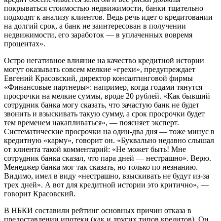
покрываться стоимостью недвижимости, банки тщательно
подходят к анализу клиентов. Ведь речь идет о кредитовании
на долгий срок, а банк не заинтересован в получении
недвижимости, его заработок — в уплаченных вовремя
процентах».
Остро негативное влияние на качество кредитной истории
могут оказывать совсем мелкие «грехи», предупреждает
Евгений Красовский, директор консалтинговой фирмы
«Финансовые партнеры»: например, когда годами тянутся
просрочки на мелкие суммы, вроде 20 рублей. «Как бывший
сотрудник банка могу сказать, что зачастую банк не будет
звонить и взыскивать такую сумму, а срок просрочки будет
тем временем накапливаться», — поясняет эксперт.
Систематические просрочки на один-два дня — тоже минус в
кредитную «карму», говорит он. «Буквально недавно слышал
от клиента такой комментарий: «Не может быть! Мне
сотрудник банка сказал, что пара дней — нестрашно». Верю.
Менеджер банка мог так сказать, но только по незнанию.
Видимо, имел в виду «нестрашно, взыскивать не будут из-за
трех дней». А вот для кредитной истории это критично», —
говорит Красовский.
В НБКИ составили рейтинг основных причин отказа в
предоставлении ипотеки (как и других типов кредитов). Он