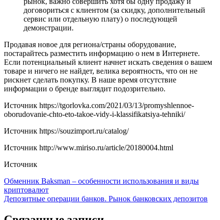
рынок, важно совершить хотя бы одну продажу и
договориться с клиентом (за скидку, дополнительный
сервис или отдельную плату) о последующей
демонстрации.
Продавая новое для региона/страны оборудование,
постарайтесь разместить информацию о нем в Интернете.
Если потенциальный клиент начнет искать сведения о вашем
товаре и ничего не найдет, велика вероятность, что он не
рискнет сделать покупку. В наше время отсутствие
информации о бренде выглядит подозрительно.
Источник
https://tgorlovka.com/2021/03/13/promyshlennoe-
oborudovanie-chto-eto-takoe-vidy-i-klassifikatsiya-tehniki/
Источник
https://souzimport.ru/catalog/
Источник
http://www.miriso.ru/article/20180004.html
Источник
Навигация
Обменник Baksman – особенности использования и виды
криптовалют
по
Депозитные операции банков. Рынок банковских депозитов
записям
Связанные записи