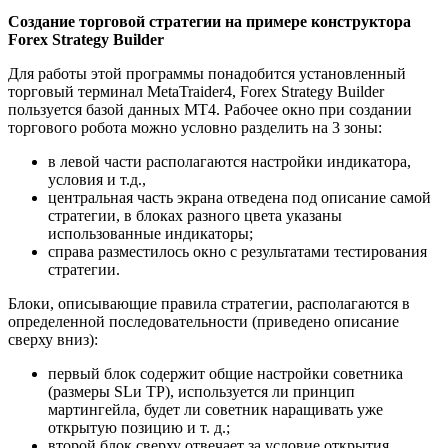
Создание торговой стратегии на примере конструктора
Forex Strategy Builder
Для работы этой программы понадобится установленный
торговый терминал MetaTraider4, Forex Strategy Builder
пользуется базой данных MT4. Рабочее окно при создании
торгового робота можно условно разделить на 3 зоны:
в левой части располагаются настройки индикатора,
условия и т.д.,
центральная часть экрана отведена под описание самой
стратегии, в блоках разного цвета указаны
использованные индикаторы;
справа разместилось окно с результатами тестирования
стратегии.
Блоки, описывающие правила стратегии, располагаются в
определенной последовательности (приведено описание
сверху вниз):
первый блок содержит общие настройки советника
(размеры SLи TP), используется ли принцип
мартингейла, будет ли советник наращивать уже
открытую позицию и т. д.;
второй блок сверху отвечает за условие открытия