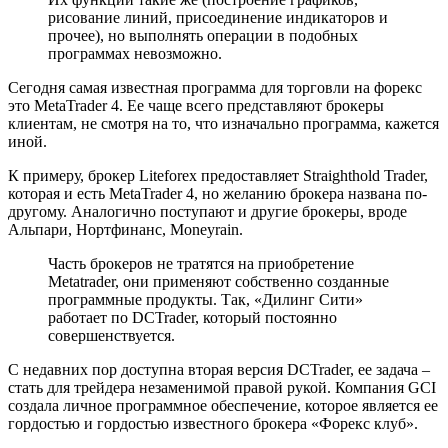
рисование линий, присоединение индикаторов и
прочее), но выполнять операции в подобных
программах невозможно.
Сегодня самая известная программа для торговли на форекс
это MetaTrader 4. Ее чаще всего представляют брокеры
клиентам, не смотря на то, что изначально программа, кажется
иной.
К примеру, брокер Liteforex предоставляет Straighthold Trader,
которая и есть MetaTrader 4, но желанию брокера названа по-
другому. Аналогично поступают и другие брокеры, вроде
Альпари, Нортфинанс, Moneyrain.
Часть брокеров не тратятся на приобретение
Metatrader, они применяют собственно созданные
программные продукты. Так, «Дилинг Сити»
работает по DCTrader, который постоянно
совершенствуется.
С недавних пор доступна вторая версия DCTrader, ее задача –
стать для трейдера незаменимой правой рукой. Компания GCI
создала личное программное обеспечение, которое является ее
гордостью и гордостью известного брокера «Форекс клуб».