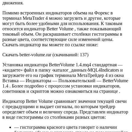
движения.
Помимо встроенных индикаторов объема на Форекс в
терминал MetaTrader 4 можно загрузить и другие, которые
могут быть более удобными для использования. К таковым
относится индикатор Better Volume , также показывающий
тиковый объем. Он раскрашивает столбики гистограммы в
разные цвета, соответствующие силе изменений цены.
Скачать индикатор вы можете по ссылке ниже:
Скачать better-volume.rar (скачиваний: 137)
Установка индикатора BetterVolume 1.4.mq4 стандартная —
«кидаете» файл в папку ‹каталог_данных›MQL4Indicators и
загружаете его на график терминала МетаТрейдер 4 из окна
Вставка — Индикаторы — Пользовательский — BetterVolume
1.4 . Более подробно с процессом установки индикаторов,
советников и скриптов можно ознакомиться на странице .
Индикатор Better Volume сравнивает значения текущей свечи
с предыдущими и выдает сигналы, по которым трейдер
определяет объем и величину спреда. Представлен индикатор
в виде гистограммы со столбиками разных цветов:
— гистограмма красного цвета говорит о наличии