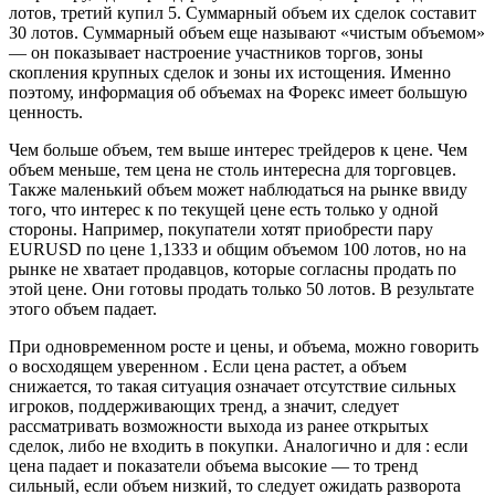
лотов, третий купил 5. Суммарный объем их сделок составит
30 лотов. Суммарный объем еще называют «чистым объемом»
— он показывает настроение участников торгов, зоны
скопления крупных сделок и зоны их истощения. Именно
поэтому, информация об объемах на Форекс имеет большую
ценность.
Чем больше объем, тем выше интерес трейдеров к цене. Чем
объем меньше, тем цена не столь интересна для торговцев.
Также маленький объем может наблюдаться на рынке ввиду
того, что интерес к по текущей цене есть только у одной
стороны. Например, покупатели хотят приобрести пару
EURUSD по цене 1,1333 и общим объемом 100 лотов, но на
рынке не хватает продавцов, которые согласны продать по
этой цене. Они готовы продать только 50 лотов. В результате
этого объем падает.
При одновременном росте и цены, и объема, можно говорить
о восходящем уверенном . Если цена растет, а объем
снижается, то такая ситуация означает отсутствие сильных
игроков, поддерживающих тренд, а значит, следует
рассматривать возможности выхода из ранее открытых
сделок, либо не входить в покупки. Аналогично и для : если
цена падает и показатели объема высокие — то тренд
сильный, если объем низкий, то следует ожидать разворота