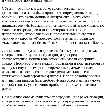
и уже в обратном направлении.
Объем — это показатель того, какая часть данного
финансового актива была продана за определенный период
времени. Это очень мощный инструмент, но его часто
упускают из виду, поскольку он определяется самым простым
индикатором. Информацию о нем можно найти где угодно, но
мало кто из трейдеров или инвесторов знает, как ее
использовать, чтобы увеличить свою прибыль и свести к
минимуму риск на «Форексе». покупателей и продавцов
может помочь в этом без особых усилий со стороны трейдера.
Для каждого покупателя должен найтись участник рынка,
который может продать ему акции, а для продавца —
соответственно, покупатель, чтобы они могли совершить
сделку. Противостояние между продавцами и покупателями за
лучшую цену во всех разных временных рамках создает
движение, из которого вытекают фундаментальные и
технические долгосрочные факторы. Использование объема
для анализа запасов (или любого финансового актива) может
способствовать увеличению прибыли, а также снижению
риска.
При анализе объема существуют определенные рекомендации,
которые вы можете использовать для определения силы или
слабости движения. Большинство трейдеров склонны