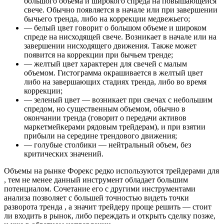
большого объема и широкого спреда на повышающейся
свече. Обычно появляется в начале или при завершении
бычьего тренда, либо на коррекции медвежьего;
— белый цвет говорит о большом объеме и широком
спреде на нисходящей свече. Возникает в начале или на
завершении нисходящего движения. Также может
появится на коррекции при бычьем тренде;
— желтый цвет характерен для свечей с малым
объемом. Гистограмма окрашивается в желтый цвет
либо на завершающих стадиях тренда, либо во время
коррекции;
— зеленый цвет — возникает при свечах с небольшим
спредом, но существенным объемом, обычно в
окончании тренда (говорит о передачи активов
маркетмейкерами рядовым трейдерам), и при взятии
прибыли на середине трендового движения;
— голубые столбики — нейтральный объем, без
критических значений.
Объемы на рынке Форекс редко используются трейдерами для
, тем не менее данный инструмент обладает большим
потенциалом. Сочетание его с другими инструментами
анализа позволяет с большей точностью видеть точки
разворота тренда , а значит трейдеру проще решить — стоит
ли входить в рынок, либо переждать и открыть сделку позже,