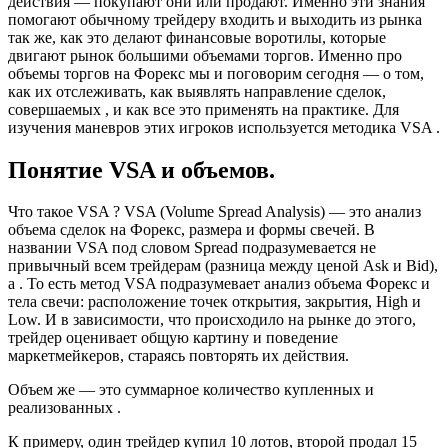
действия — покупают они или продают. Именно эти знания
помогают обычному трейдеру входить и выходить из рынка
так же, как это делают финансовые воротилы, которые
двигают рынок большими объемами торгов. Именно про
объемы торгов на Форекс мы и поговорим сегодня — о том,
как их отслеживать, как выявлять направление сделок,
совершаемых , и как все это применять на практике. Для
изучения маневров этих игроков используется методика VSA .
Понятие VSA и объемов.
Что такое VSA ? VSA (Volume Spread Analysis) — это анализ
объема сделок на Форекс, размера и формы свечей. В
названии VSA под словом Spread подразумевается не
привычный всем трейдерам (разница между ценой Ask и Bid),
а . То есть метод VSA подразумевает анализ объема Форекс и
тела свечи: расположение точек открытия, закрытия, High и
Low. И в зависимости, что происходило на рынке до этого,
трейдер оценивает общую картину и поведение
маркетмейкеров, стараясь повторять их действия.
Объем же — это суммарное количество купленных и
реализованных .
К примеру, один трейдер купил 10 лотов, второй продал 15