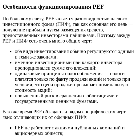
Особенности функционирования PEF
По большому счету, PEF является разновидностью паевого
инвестиционного фонда (ПИФ), так как основная его цель —
получение прибыли путем размещения средств,
предоставленных инвесторами-пайщиками. Поэтому между
PEF и ПИФ есть очень много общих черт:
оба вида инвестирования обычно регулируются одними
и теми же законами;
именной инвестиционный пай каждого инвестора
пропорционален сумме его вложений;
одинаковые принципы налогообложения — налоги
платятся только по факту продажи акций и только при
условии, что цена продажи превышает номинальную
стоимость акций;
повышенный риск в сравнении с облигациями и
государственными ценными бумагами.
В то же время PEF обладают и рядом специфических черт,
явно отличающих их от обычных ПИФ:
PEF не работают с акциями публичных компаний и
акционерных обществ;