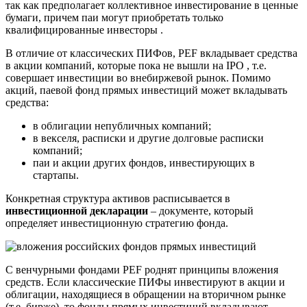
так как предполагает коллективное инвестирование в ценные
бумаги, причем паи могут приобретать только
квалифицированные инвесторы .
В отличие от классических ПИФов, PEF вкладывает средства
в акции компаний, которые пока не вышли на IPO , т.е.
совершает инвестиции во внебиржевой рынок. Помимо
акций, паевой фонд прямых инвестиций может вкладывать
средства:
в облигации непубличных компаний;
в векселя, расписки и другие долговые расписки
компаний;
паи и акции других фондов, инвестирующих в
стартапы.
Конкретная структура активов расписывается в
инвестиционной декларации
– документе, который
определяет инвестиционную стратегию фонда.
С венчурными фондами PEF роднят принципы вложения
средств. Если классические ПИФы инвестируют в акции и
облигации, находящиеся в обращении на вторичном рынке
(т.е. бирже), то фонды прямых инвестиций вкладывают