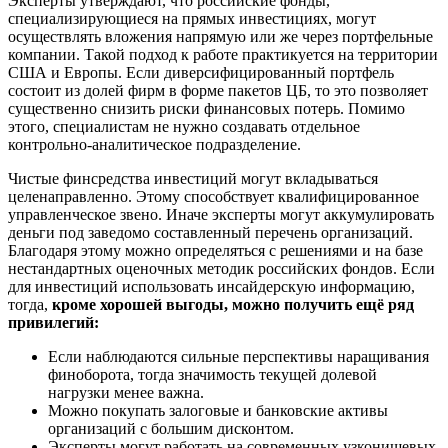
Эксперты утверждают, что российские фонды,
специализирующиеся на прямых инвестициях, могут
осуществлять вложения напрямую или же через портфельные
компании. Такой подход к работе практикуется на территории
США и Европы. Если диверсифицированный портфель
состоит из долей фирм в форме пакетов ЦБ, то это позволяет
существенно снизить риски финансовых потерь. Помимо
этого, специалистам не нужно создавать отдельное
контрольно-аналитическое подразделение.
Чистые финсредства инвестиций могут вкладываться
целенаправленно. Этому способствует квалифицированное
управленческое звено. Иначе эксперты могут аккумулировать
деньги под заведомо составленный перечень организаций.
Благодаря этому можно определяться с решениями и на базе
нестандартных оценочных методик российских фондов. Если
для инвестиций использовать инсайдерскую информацию,
тогда,
кроме хорошей выгоды, можно получить ещё ряд
привилегий:
Если наблюдаются сильные перспективы наращивания
финоборота, тогда значимость текущей долевой
нагрузки менее важна.
Можно покупать залоговые и банковские активы
организаций с большим дисконтом.
Эксперты могут работать на современных узконишевых